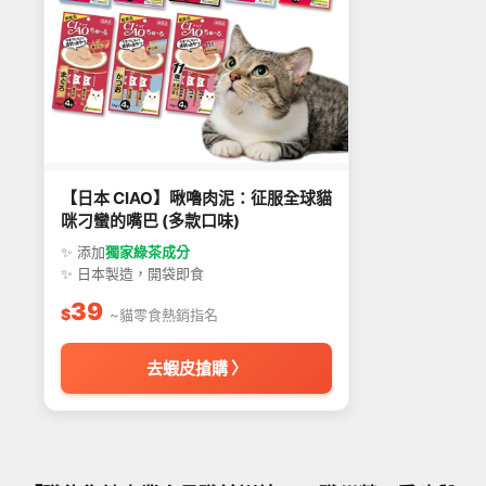
【日本 CIAO】啾嚕肉泥：征服全球貓
咪刁蠻的嘴巴 (多款口味)
✨ 添加
獨家綠茶成分
✨ 日本製造，開袋即食
39
$
~貓零食熱銷指名
去蝦皮搶購 〉