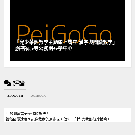
「兒少華語教學主題線上講座-漢字與閱讀教學」
[解答]@e等公務園+e學中心
評論
BLOGGER
FACEBOOK
✨ 歡迎留言分享你的想法！
雖然回覆速度可能像散步的烏龜🐢，但每一則留言我都很珍惜唷。