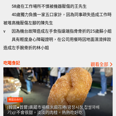
58歲在工作場所不慎被機器壓傷的王先生
40歲獨力負擔一家五口家計，因為同事疏失造成工作時
被堆高機壓傷左腳的陳先生
v
因為機台故障造成左手食指遠端指骨骨折的25歲蘇小姐
具有輕度身心障礙證明，在公司用餐時因地面濕滑摔跤
造成左手腕骨折的林小姐
吃喝食記
觀看全部
韓國自由行
[韓國●首爾]廣藏市場糯米麻花捲(광장시장 찹쌀꽈배
기)@不會很甜，淡淡的肉桂，熱熱吃好吃