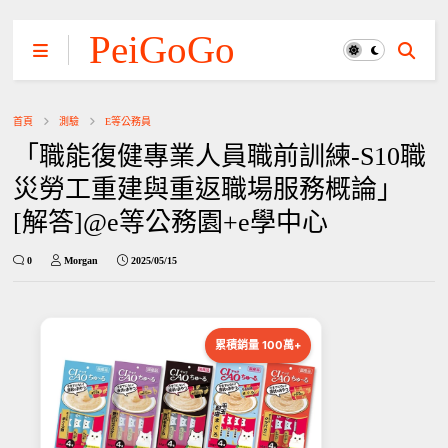
PeiGoGo
首頁
測驗
E等公務員
「職能復健專業人員職前訓練-S10職
災勞工重建與重返職場服務概論」
[解答]@e等公務園+e學中心
0
Morgan
2025/05/15
累積銷量 100萬+