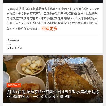
▲廣藏市場糯米麻花捲算是大家來都會吃的東西，很多部落客或Youtube都
有介紹，主要就是便宜好吃，口感像是我們平常吃到的甜甜圈，比較特別
的地方是有淡淡的肉桂味，沛沛很喜歡肉桂味的調料，所以她很喜歡這家
的麻花捲。▲排隊的人很多，但店家的流動率很快，我們大約等了10分鐘
閱讀更多
就吃到，比想像的快很多...
Unknown
0
Jun 06, 2025
韓國自由行
[韓國●首爾]順姬家綠豆煎餅(순희네빈대떡)@廣藏市場綠
豆煎餅的名店，一定別點太多，會很飽