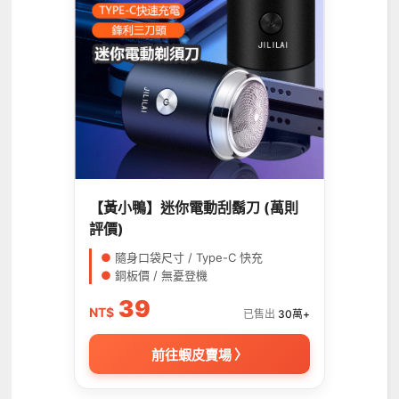
【黃小鴨】迷你電動刮鬍刀 (萬則
評價)
●
隨身口袋尺寸 / Type-C 快充
●
銅板價 / 無憂登機
39
NT$
已售出
30萬+
前往蝦皮賣場 〉