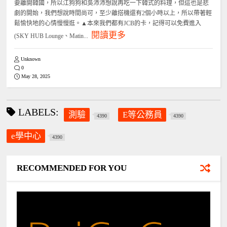
要離開韓國，所以江狗狗和吳沛沛想說再吃一下韓式的料理，但這也是悲
劇的開始，我們想說時間尚可，至少離搭機還有2個小時以上，所以帶著輕
鬆愉快地的心情慢慢逛。▲本來我們都有JCB的卡，記得可以免費進入
閱讀更多
(SKY HUB Lounge、Matin...
Unknown
0
May 28, 2025
LABELS:
測驗
E等公務員
4390
4390
e學中心
4390
RECOMMENDED FOR YOU