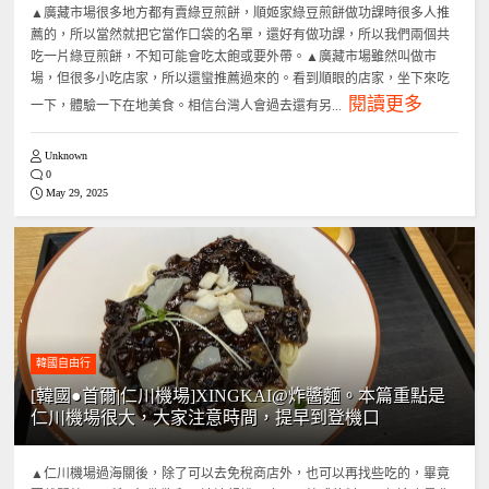
▲廣藏市場很多地方都有賣綠豆煎餅，順姬家綠豆煎餅做功課時很多人推
薦的，所以當然就把它當作口袋的名單，還好有做功課，所以我們兩個共
吃一片綠豆煎餅，不知可能會吃太飽或要外帶。▲廣藏市場雖然叫做市
場，但很多小吃店家，所以還蠻推薦過來的。看到順眼的店家，坐下來吃
閱讀更多
一下，體驗一下在地美食。相信台灣人會過去還有另...
Unknown
0
May 29, 2025
韓國自由行
[韓國●首爾|仁川機場]XINGKAI@炸醬麵。本篇重點是
仁川機場很大，大家注意時間，提早到登機口
▲仁川機場過海關後，除了可以去免稅商店外，也可以再找些吃的，畢竟