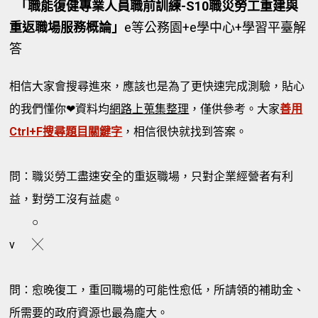
「職能復健專業人員職前訓練-S10職災勞工重建與
重返職場服務概論」
e等公務園+e學中心+學習平臺解
答
相信大家會搜尋進來，應該也是為了更快速完成測驗，貼心
的我們懂你❤資料均
網路上蒐集整理
，僅供參考。大家
善用
Ctrl+F搜尋題目關鍵字
，相信很快就找到答案。
問：職災勞工盡速安全的重返職場，只對企業經營者有利
益，對勞工沒有益處。
○
v
╳
問：愈晚復工，重回職場的可能性愈低，所請領的補助金、
所需要的政府資源也最為龐大。