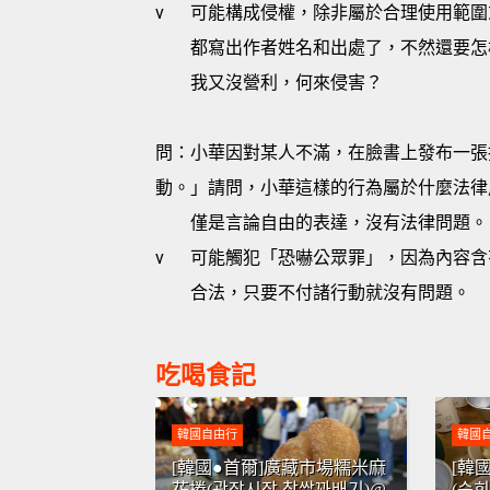
v
可能構成侵權，除非屬於合理使用範圍
都寫出作者姓名和出處了，不然還要怎
我又沒營利，何來侵害？
問：小華因對某人不滿，在臉書上發布一張
動。」請問，小華這樣的行為屬於什麼法律
僅是言論自由的表達，沒有法律問題。
v
可能觸犯「恐嚇公眾罪」，因為內容含
合法，只要不付諸行動就沒有問題。
吃喝食記
韓國自由行
韓國
[韓國●首爾]廣藏市場糯米麻
[韓
花捲(광장시장 찹쌀꽈배기)@
(순