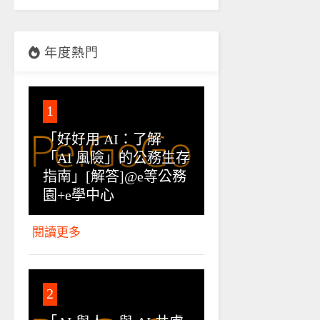
年度熱門
1
「好好用 AI：了解
「AI 風險」的公務生存
指南」[解答]@e等公務
園+e學中心
閱讀更多
2