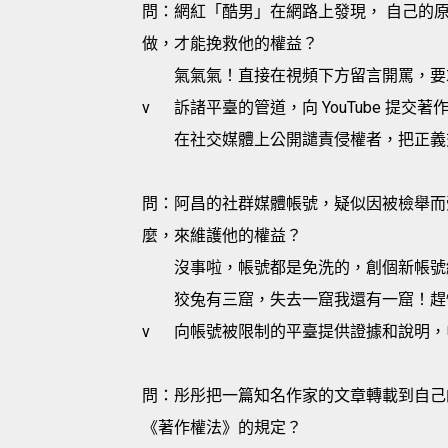
問：網紅「酷男」在網路上發現， 自己的原創
做，才能挽救他的權益？
氣氣氣！直接在視頻下方留言開罵，要
v
訴諸平臺的管道，向 YouTube 提交
在社交媒體上公開譴責侵權者，把正義
問：阿昌的社群媒體帳號，疑似因被檢舉而
麼，來維護他的權益？
沒事啦，帳號都是免洗的，創個新帳號
狡兔有三窟，失去一窟我還有一窟！趕
v
向帳號被限制的平臺提供證據和說明，
問：彤彤把一篇知名作家的文章轉載到自己
《著作權法》的規定？