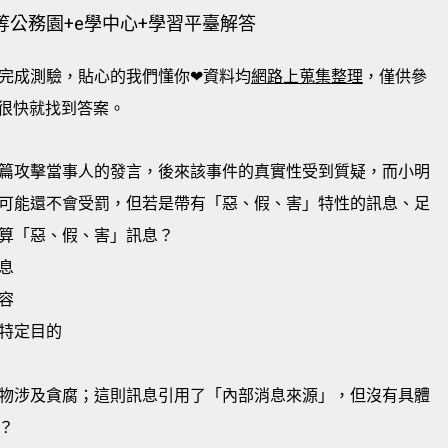
等公務園+e學中心+學習平臺解答
完成測驗，貼心的我們懂你❤資料均
網路上蒐集整理
，僅供參
很快就找到答案。
篇攻擊當事人的發言，後來該事件的真實性受到質疑，而小明
可能還不會受罰，但若是帶有「惡、假、害」特性的訊息、足
算「惡、假、害」訊息？
息
容
特定目的
物涉及貪腐；這則訊息引用了「內部消息來源」，但沒有具體
？