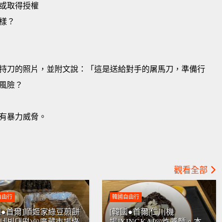
或取得授權
樣？
持刀的照片，並附文說：「這是送給對手的屠馬刀，準備行
風險？
有暴力威脅。
觀看全部
自由行
韓國自由行
國●首爾]順姬家綠豆煎餅
[韓國●首爾|仁川機
희네빈대떡)@廣藏市場綠
場]XINGKAI@炸醬麵。本