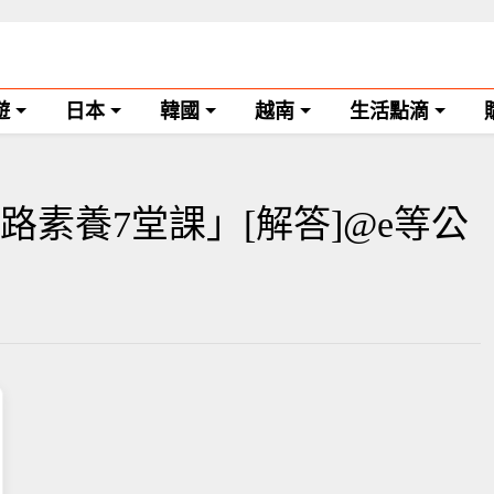
遊
日本
韓國
越南
生活點滴
素養7堂課」[解答]@e等公