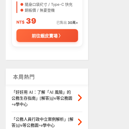
●
隨身口袋尺寸 / Type-C 快充
●
銅板價 / 無憂登機
39
NT$
已售出
30萬+
前往蝦皮賣場 〉
本周熱門
「好好用 AI：了解「AI 風險」的
公務生存指南」[解答]@e等公務園
+e學中心
「公務人員行政中立案例解析」[解
答]@e等公務園+e學中心