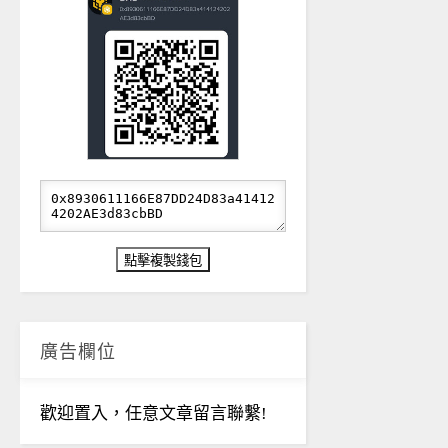
廣告欄位
歡迎置入，任意文章留言聯繫!