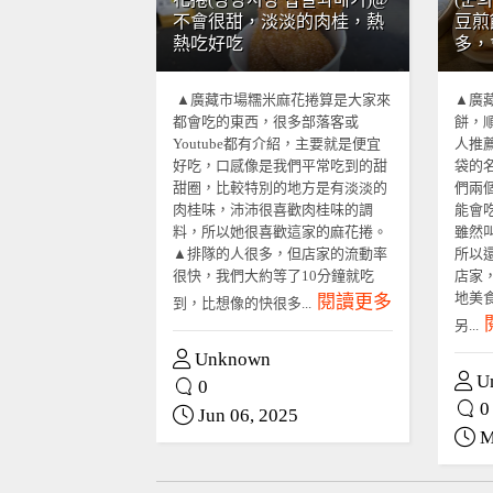
不會很甜，淡淡的肉桂，熱
豆煎
熱吃好吃
多，
▲廣藏市場糯米麻花捲算是大家來
▲廣
都會吃的東西，很多部落客或
餅，
Youtube都有介紹，主要就是便宜
人推
好吃，口感像是我們平常吃到的甜
袋的
甜圈，比較特別的地方是有淡淡的
們兩
肉桂味，沛沛很喜歡肉桂味的調
能會
料，所以她很喜歡這家的麻花捲。
雖然
▲排隊的人很多，但店家的流動率
所以
很快，我們大約等了10分鐘就吃
店家
地美
閱讀更多
到，比想像的快很多...
另...
Unknown
U
0
0
Jun 06, 2025
M