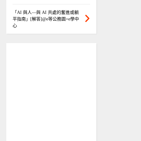
「AI 與人—與 AI 共處的奮進或躺
平指南」[解答]@e等公務園+e學中
心