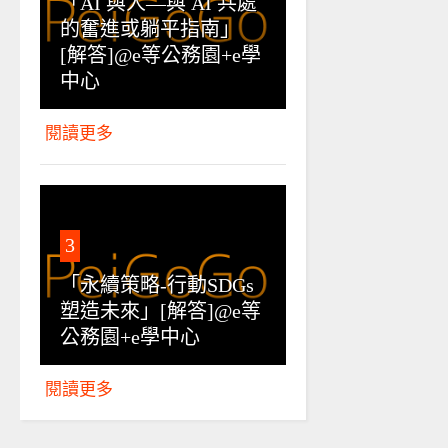
「AI 與人—與 AI 共處
的奮進或躺平指南」
[解答]@e等公務園+e學
中心
閱讀更多
3
「永續策略-行動SDGs
塑造未來」[解答]@e等
公務園+e學中心
閱讀更多