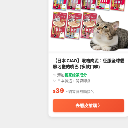
【日本 CIAO】啾嚕肉泥：征服全球貓
咪刁蠻的嘴巴 (多款口味)
✨ 添加
獨家綠茶成分
✨ 日本製造，開袋即食
39
$
~貓零食熱銷指名
去蝦皮搶購 〉