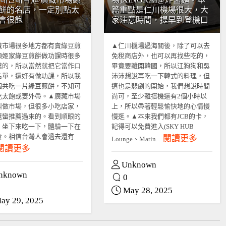
餅的名店，一定別點太
篇重點是仁川機場很大，大
會很飽
家注意時間，提早到登機口
藏市場很多地方都有賣綠豆煎
▲仁川機場過海關後，除了可以去
順姬家綠豆煎餅做功課時很多
免稅商店外，也可以再找些吃的，
薦的，所以當然就把它當作口
畢竟要離開韓國，所以江狗狗和吳
名單，還好有做功課，所以我
沛沛想說再吃一下韓式的料理，但
個共吃一片綠豆煎餅，不知可
這也是悲劇的開始，我們想說時間
吃太飽或要外帶。▲廣藏市場
尚可，至少離搭機還有2個小時以
叫做市場，但很多小吃店家，
上，所以帶著輕鬆愉快地的心情慢
還蠻推薦過來的。看到順眼的
慢逛。▲本來我們都有JCB的卡，
，坐下來吃一下，體驗一下在
記得可以免費進入(SKY HUB
食。相信台灣人會過去還有
閱讀更多
Lounge、Matin...
閱讀更多
Unknown
nknown
0
May 28, 2025
ay 29, 2025