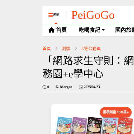
PeiGoGo
選單
首頁
吃喝食記
國內旅
首頁
測驗
E等公務員
「網路求生守則：網路
務園+e學中心
0
Morgan
2025/04/23
累積銷量 100萬+