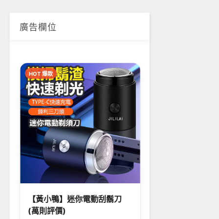
廣告欄位
HOT 爆款
【黃小鴨】迷你電動刮鬍刀
(萬則評價)