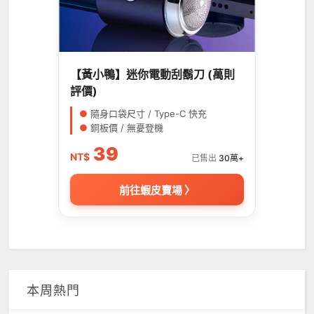
【黃小鴨】迷你電動刮鬍刀 (萬則
評價)
●
隨身口袋尺寸 / Type-C 快充
●
銅板價 / 無憂登機
39
NT$
已售出
30萬+
前往蝦皮賣場 〉
本周熱門