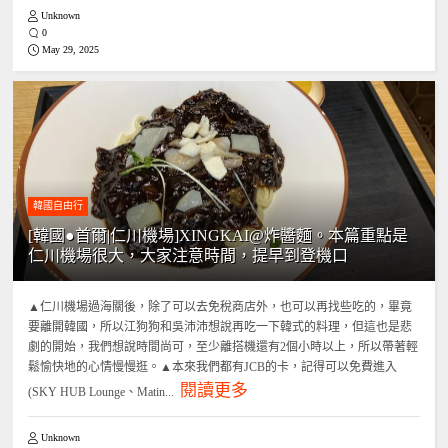
Unknown
0
May 29, 2025
韓國自由行
[韓國●首爾|仁川機場]XINGKAI@炸醬麵。本篇重點是
仁川機場很大，大家注意時間，提早到登機口
▲仁川機場過海關後，除了可以去免稅商店外，也可以再找些吃的，畢竟
要離開韓國，所以江狗狗和吳沛沛想說再吃一下韓式的料理，但這也是悲
劇的開始，我們想說時間尚可，至少離搭機還有2個小時以上，所以帶著輕
鬆愉快地的心情慢慢逛。▲本來我們都有JCB的卡，記得可以免費進入
閱讀更多
(SKY HUB Lounge、Matin...
Unknown