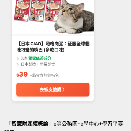
【日本 CIAO】啾嚕肉泥：征服全球貓
咪刁蠻的嘴巴 (多款口味)
✨ 添加
獨家綠茶成分
✨ 日本製造，開袋即食
39
$
~貓零食熱銷指名
去蝦皮搶購 〉
「智慧財產權概論」
e等公務園+e學中心+學習平臺