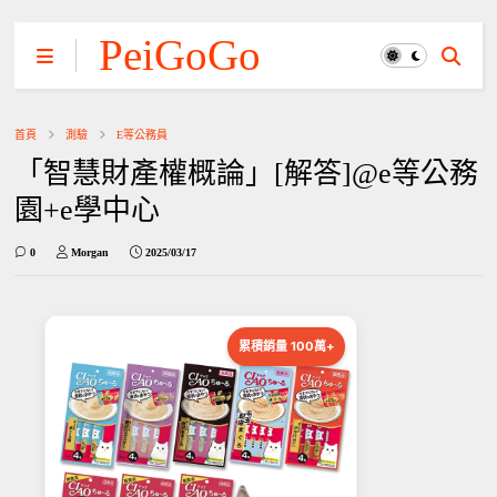
PeiGoGo
首頁
測驗
E等公務員
「智慧財產權概論」[解答]@e等公務
園+e學中心
0
Morgan
2025/03/17
累積銷量 100萬+