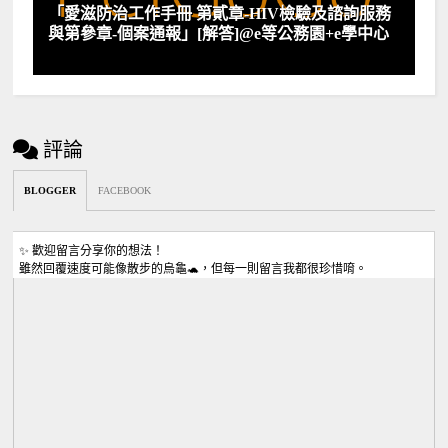
「愛滋防治工作手冊 第貳章-HIV檢驗及諮詢服務
與第參章-個案通報」[解答]@e等公務園+e學中心
評論
BLOGGER
FACEBOOK
✨ 歡迎留言分享你的想法！
雖然回覆速度可能像散步的烏龜🐢，但每一則留言我都很珍惜唷。