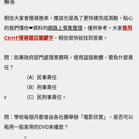
解答
相信大家會搜尋進來，應該也是為了更快速完成測驗，貼心
的我們懂你❤資料均
網路上蒐集整理
，僅供參考。大家
善用
Ctrl+F搜尋題目關鍵字
，相信很快就找到答案。
問：如果政府部門處理業務時，使用盜版軟體，需負什麼責
任？
（A）民事責任
（B）刑事責任
v
（C）民刑事責任。
問：學校每個月都會由各社團舉辦「電影欣賞」，是否可以
租用一般家用的DVD來播放？
○