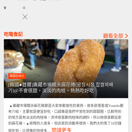
v
○
╳
吃喝食記
觀看全部
韓國自由行
[韓國●首爾]廣藏市場糯米麻花捲(광장시장 찹쌀꽈배
기)@不會很甜，淡淡的肉桂，熱熱吃好吃
▲廣藏市場糯米麻花捲算是大家來都會吃的東西，很多部落客或Youtube都
有介紹，主要就是便宜好吃，口感像是我們平常吃到的甜甜圈，比較特別
的地方是有淡淡的肉桂味，沛沛很喜歡肉桂味的調料，所以她很喜歡這家
的麻花捲。▲排隊的人很多，但店家的流動率很快，我們大約等了10分鐘
閱讀更多
就吃到，比想像的快很多...