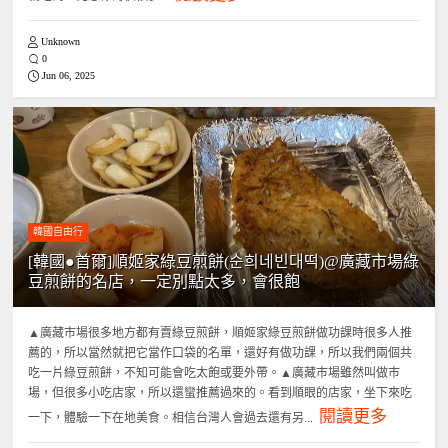
Unknown
0
Jun 06, 2025
韓國自由行
[韓國●首爾]順姬家綠豆煎餅(순희네빈대떡)@廣藏市場綠
豆煎餅的名店，一定別點太多，會很飽
▲廣藏市場很多地方都有賣綠豆煎餅，順姬家綠豆煎餅做功課時很多人推
薦的，所以當然就把它當作口袋的名單，還好有做功課，所以我們兩個共
吃一片綠豆煎餅，不知可能會吃太飽或要外帶。▲廣藏市場雖然叫做市
場，但很多小吃店家，所以還蠻推薦過來的。看到順眼的店家，坐下來吃
閱讀更多
一下，體驗一下在地美食。相信台灣人會過去還有另...