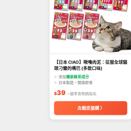
【日本 CIAO】啾嚕肉泥：征服全球貓
咪刁蠻的嘴巴 (多款口味)
✨ 添加
獨家綠茶成分
✨ 日本製造，開袋即食
39
$
~貓零食熱銷指名
去蝦皮搶購 〉