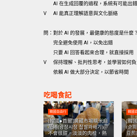
AI 在生成回覆的過程，系統有可能出
V
AI 能真正理解語意與文化脈絡
問：對於 AI 的發展，最健康的態度是什麼
完全避免使用 AI，以免出錯
只要 AI 回答看起來合理，就直接採用
V
保持理解、批判性思考，並學習如何負
依賴 AI 做大部分決定，以節省時間
吃喝食記
韓國自由行
韓國
[韓國●首爾]廣藏市場糯米麻
[韓
花捲(광장시장 찹쌀꽈배기)@
(순
不會很甜，淡淡的肉桂，熱
豆煎