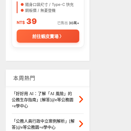
●
隨身口袋尺寸 / Type-C 快充
●
銅板價 / 無憂登機
39
NT$
已售出
30萬+
前往蝦皮賣場 〉
本周熱門
「好好用 AI：了解「AI 風險」的
公務生存指南」[解答]@e等公務園
+e學中心
「公務人員行政中立案例解析」[解
答]@e等公務園+e學中心