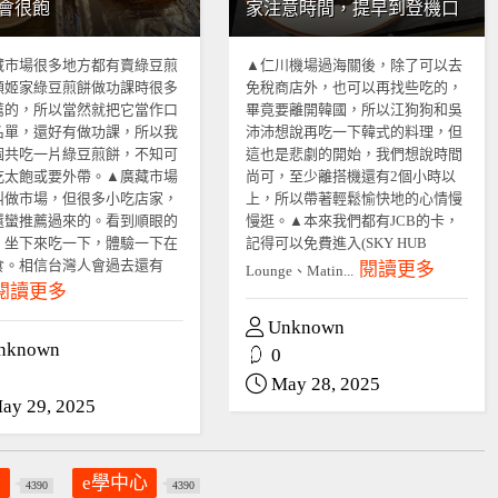
會很飽
家注意時間，提早到登機口
藏市場很多地方都有賣綠豆煎
▲仁川機場過海關後，除了可以去
順姬家綠豆煎餅做功課時很多
免稅商店外，也可以再找些吃的，
薦的，所以當然就把它當作口
畢竟要離開韓國，所以江狗狗和吳
名單，還好有做功課，所以我
沛沛想說再吃一下韓式的料理，但
個共吃一片綠豆煎餅，不知可
這也是悲劇的開始，我們想說時間
吃太飽或要外帶。▲廣藏市場
尚可，至少離搭機還有2個小時以
叫做市場，但很多小吃店家，
上，所以帶著輕鬆愉快地的心情慢
還蠻推薦過來的。看到順眼的
慢逛。▲本來我們都有JCB的卡，
，坐下來吃一下，體驗一下在
記得可以免費進入(SKY HUB
食。相信台灣人會過去還有
閱讀更多
Lounge、Matin...
閱讀更多
Unknown
nknown
0
May 28, 2025
ay 29, 2025
員
e學中心
4390
4390