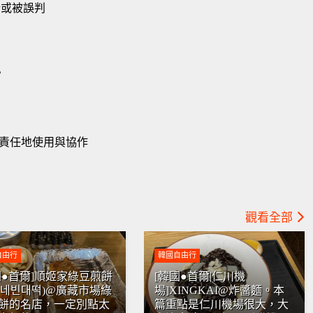
錯或被誤判
？
責任地使用與協作
觀看全部
自由行
韓國自由行
國●首爾]順姬家綠豆煎餅
[韓國●首爾|仁川機
희네빈대떡)@廣藏市場綠
場]XINGKAI@炸醬麵。本
餅的名店，一定別點太
篇重點是仁川機場很大，大