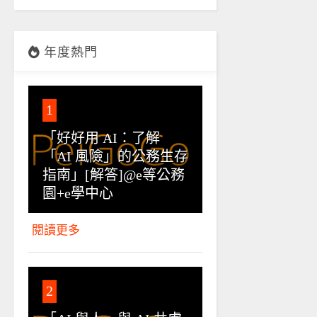
年度熱門
1
「好好用 AI：了解
「AI 風險」的公務生存
指南」[解答]@e等公務
園+e學中心
閱讀更多
2