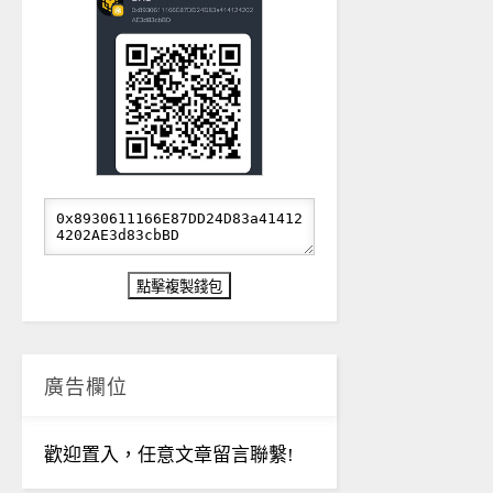
廣告欄位
歡迎置入，任意文章留言聯繫!