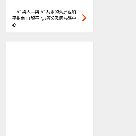
「AI 與人—與 AI 共處的奮進或躺
平指南」[解答]@e等公務園+e學中
心