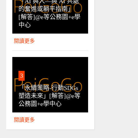
「AI 與人—與 AI 共處
的奮進或躺平指南」
[解答]@e等公務園+e學
中心
閱讀更多
3
「永續策略-行動SDGs
塑造未來」[解答]@e等
公務園+e學中心
閱讀更多