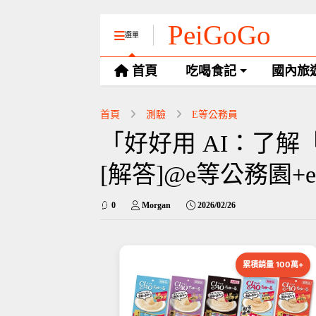
PeiGoGo
選單
首頁
吃喝食記
國內旅
首頁
測驗
E等公務員
「好好用 AI：了解
[解答]@e等公務園+
0
Morgan
2026/02/26
累積銷量 100萬+