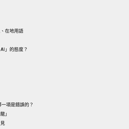
氣、在地用語
AI」的態度？
列哪一項是錯誤的？
接龍」
偏見