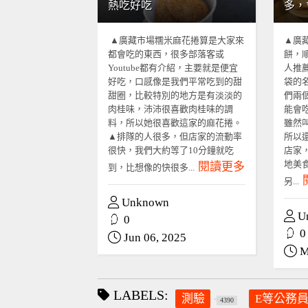
熱吃好吃
多，
▲廣藏市場糯米麻花捲算是大家來
▲廣
都會吃的東西，很多部落客或
餅，
Youtube都有介紹，主要就是便宜
人推
好吃，口感像是我們平常吃到的甜
袋的
甜圈，比較特別的地方是有淡淡的
們兩
肉桂味，沛沛很喜歡肉桂味的調
能會
料，所以她很喜歡這家的麻花捲。
雖然
▲排隊的人很多，但店家的流動率
所以
很快，我們大約等了10分鐘就吃
店家
地美
閱讀更多
到，比想像的快很多...
另...
Unknown
U
0
0
Jun 06, 2025
M
LABELS:
測驗
E等公務
4390