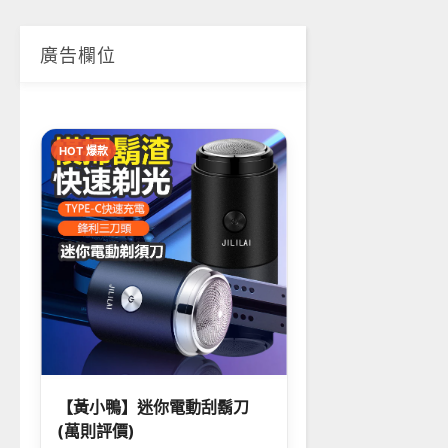
廣告欄位
HOT 爆款
【黃小鴨】迷你電動刮鬍刀
(萬則評價)