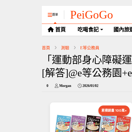
PeiGoGo
選單
首頁
吃喝食記
國內旅
首頁
測驗
E等公務員
「運動部身心障礙運
[解答]@e等公務園+
0
Morgan
2026/01/02
累積銷量 100萬+