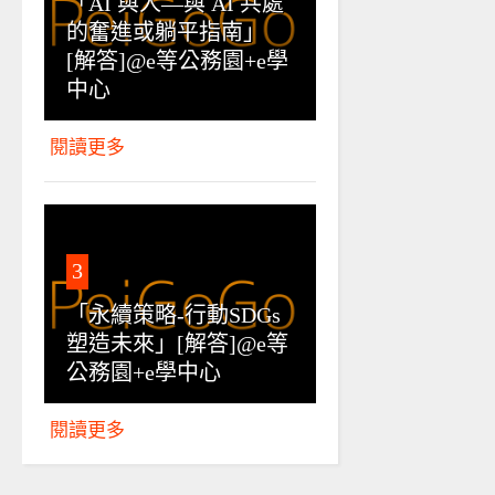
「AI 與人—與 AI 共處
的奮進或躺平指南」
[解答]@e等公務園+e學
中心
閱讀更多
3
「永續策略-行動SDGs
塑造未來」[解答]@e等
公務園+e學中心
閱讀更多