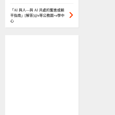
「AI 與人—與 AI 共處的奮進或躺
平指南」[解答]@e等公務園+e學中
心