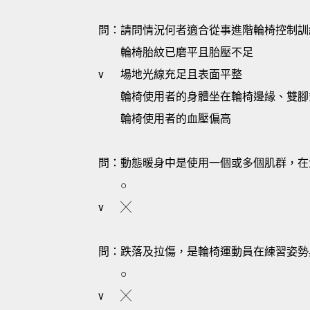
問：請問情況何者適合從事進階輪椅控制訓
輪椅胎紋已磨平且胎壓不足
v
場地光線充足且表面平整
輪椅使用者的身體坐在輪椅邊緣、雙腳
輪椅使用者的血壓偏高
問：動態暖身中是使用一個或多個肌群，在
○
v
╳
問：跌落及拉傷，是輪椅運動員在練習姿勢
○
v
╳