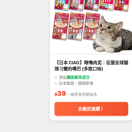
【日本 CIAO】啾嚕肉泥：征服全球貓
咪刁蠻的嘴巴 (多款口味)
✨ 添加
獨家綠茶成分
✨ 日本製造，開袋即食
39
$
~貓零食熱銷指名
去蝦皮搶購 〉