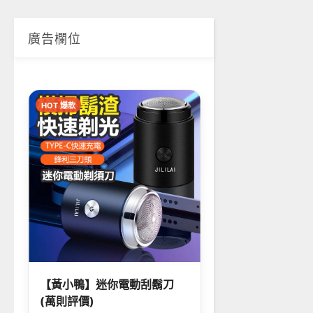
廣告欄位
HOT 爆款
【黃小鴨】迷你電動刮鬍刀
(萬則評價)