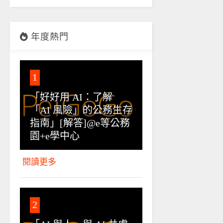
年度熱門
1
「好好用 AI：了解
「AI 風險」的公務生存
指南」[解答]@e等公務
園+e學中心
閱讀更多
2