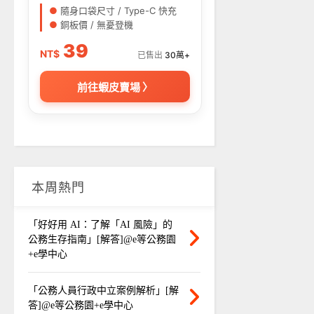
●
隨身口袋尺寸 / Type-C 快充
●
銅板價 / 無憂登機
39
NT$
已售出
30萬+
前往蝦皮賣場 〉
本周熱門
「好好用 AI：了解「AI 風險」的
公務生存指南」[解答]@e等公務園
+e學中心
「公務人員行政中立案例解析」[解
答]@e等公務園+e學中心