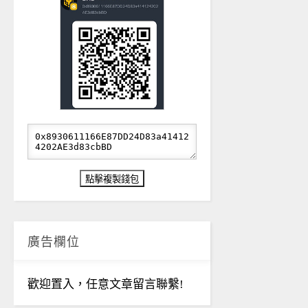
廣告欄位
歡迎置入，任意文章留言聯繫!