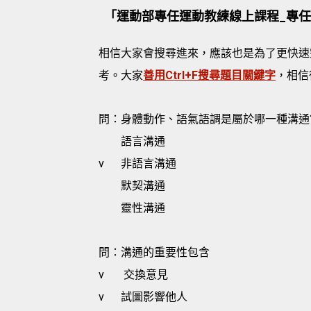
「運動部專任運動教練線上課程_專
相信大家會搜尋進來，應該也是為了更快速
考。大家
善用Ctrl+F搜尋題目關鍵字
，相信
問：身體動作、語氣語調是屬於哪一種溝通
語言溝通
v
非語言溝通
默契溝通
靈性溝通
問：溝通的重要性包含
v
交換意見
v
試圖影響他人