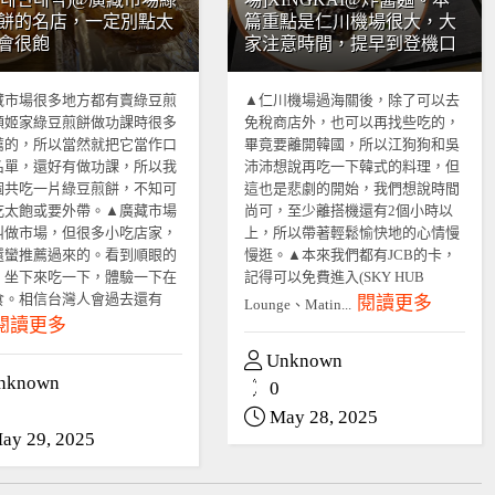
餅的名店，一定別點太
篇重點是仁川機場很大，大
會很飽
家注意時間，提早到登機口
藏市場很多地方都有賣綠豆煎
▲仁川機場過海關後，除了可以去
順姬家綠豆煎餅做功課時很多
免稅商店外，也可以再找些吃的，
薦的，所以當然就把它當作口
畢竟要離開韓國，所以江狗狗和吳
名單，還好有做功課，所以我
沛沛想說再吃一下韓式的料理，但
個共吃一片綠豆煎餅，不知可
這也是悲劇的開始，我們想說時間
吃太飽或要外帶。▲廣藏市場
尚可，至少離搭機還有2個小時以
叫做市場，但很多小吃店家，
上，所以帶著輕鬆愉快地的心情慢
還蠻推薦過來的。看到順眼的
慢逛。▲本來我們都有JCB的卡，
，坐下來吃一下，體驗一下在
記得可以免費進入(SKY HUB
食。相信台灣人會過去還有
閱讀更多
Lounge、Matin...
閱讀更多
Unknown
nknown
0
May 28, 2025
ay 29, 2025