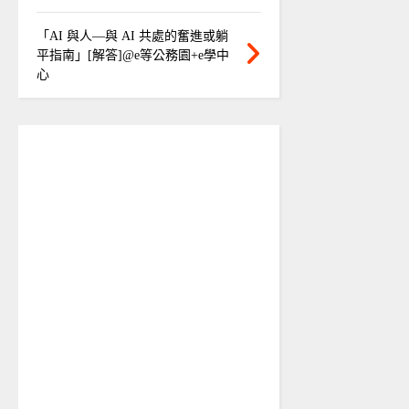
「AI 與人—與 AI 共處的奮進或躺
平指南」[解答]@e等公務園+e學中
心