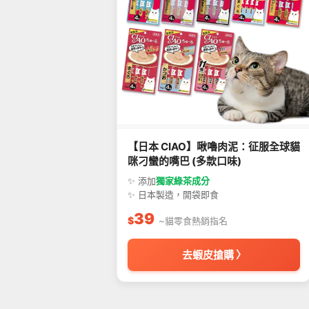
【日本 CIAO】啾嚕肉泥：征服全球貓
咪刁蠻的嘴巴 (多款口味)
✨ 添加
獨家綠茶成分
✨ 日本製造，開袋即食
39
$
~貓零食熱銷指名
去蝦皮搶購 〉