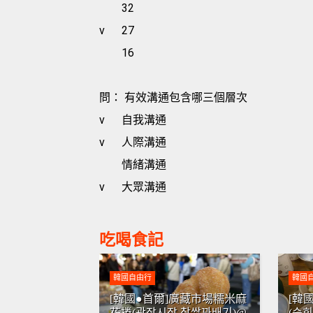
32
v
27
16
問： 有效溝通包含哪三個層次
v
自我溝通
v
人際溝通
情緒溝通
v
大眾溝通
吃喝食記
韓國自由行
韓國
[韓國●首爾]廣藏市場糯米麻
[韓
花捲(광장시장 찹쌀꽈배기)@
(순