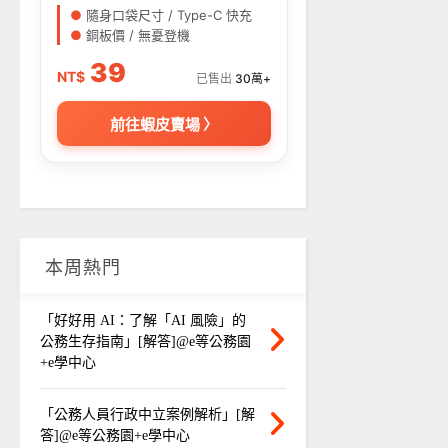
●
隨身口袋尺寸 / Type-C 快充
●
銅板價 / 無憂登機
39
NT$
已售出
30萬+
前往蝦皮賣場 〉
本周熱門
「好好用 AI：了解「AI 風險」的
公務生存指南」[解答]@e等公務園
+e學中心
「公務人員行政中立案例解析」[解
答]@e等公務園+e學中心