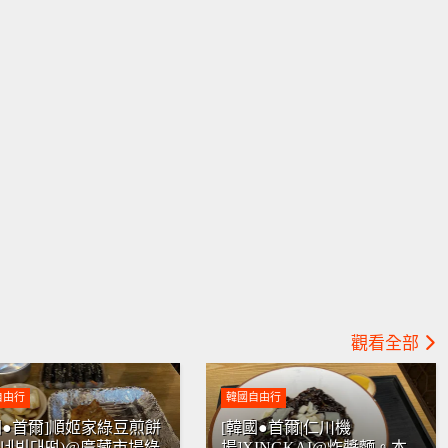
觀看全部
自由行
韓國自由行
國●首爾]順姬家綠豆煎餅
[韓國●首爾|仁川機
희네빈대떡)@廣藏市場綠
場]XINGKAI@炸醬麵。本