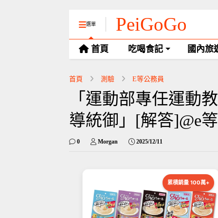
PeiGoGo
選單
首頁
吃喝食記
國內旅
首頁
測驗
E等公務員
「運動部專任運動教
導統御」[解答]@e
0
Morgan
2025/12/11
累積銷量 100萬+