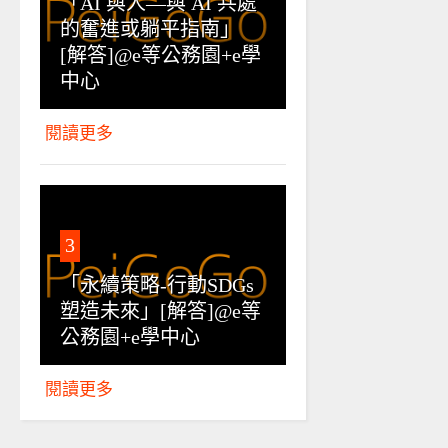
「AI 與人—與 AI 共處
的奮進或躺平指南」
[解答]@e等公務園+e學
中心
閱讀更多
3
「永續策略-行動SDGs
塑造未來」[解答]@e等
公務園+e學中心
閱讀更多