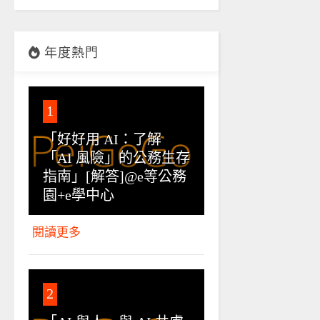
年度熱門
1
「好好用 AI：了解
「AI 風險」的公務生存
指南」[解答]@e等公務
園+e學中心
閱讀更多
2