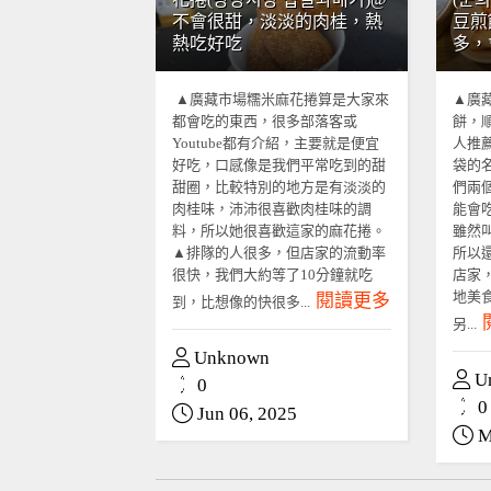
不會很甜，淡淡的肉桂，熱
豆煎
熱吃好吃
多，
▲廣藏市場糯米麻花捲算是大家來
▲廣
都會吃的東西，很多部落客或
餅，
Youtube都有介紹，主要就是便宜
人推
好吃，口感像是我們平常吃到的甜
袋的
甜圈，比較特別的地方是有淡淡的
們兩
肉桂味，沛沛很喜歡肉桂味的調
能會
料，所以她很喜歡這家的麻花捲。
雖然
▲排隊的人很多，但店家的流動率
所以
很快，我們大約等了10分鐘就吃
店家
地美
閱讀更多
到，比想像的快很多...
另...
Unknown
U
0
0
Jun 06, 2025
M