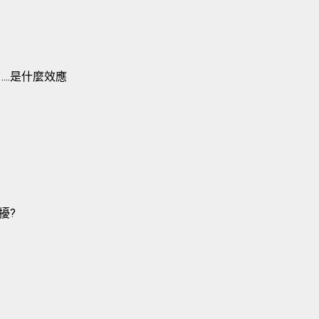
..是什麼效應
擾?