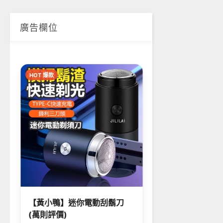
廣告欄位
HOT 爆款
【黃小鴨】迷你電動刮鬍刀
(萬則評價)