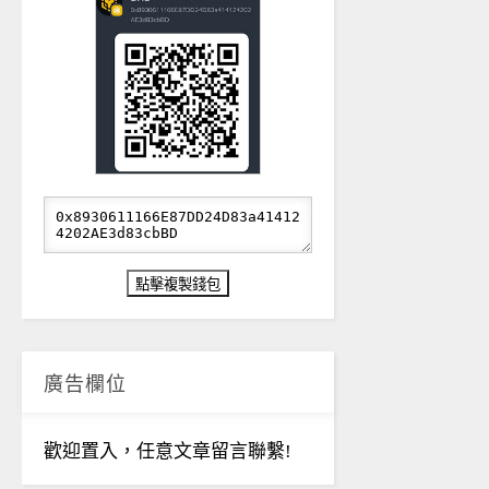
廣告欄位
歡迎置入，任意文章留言聯繫!