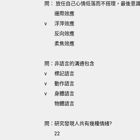
問： 放任自己心情低落而不搭理，最後意
邊際效應
v
浮萍效應
反向效應
柔焦效應
問：非語言的溝通包含
v
標記語言
v
動作語言
v
身體語言
物體語言
問：研究發現人共有幾種情緒?
22