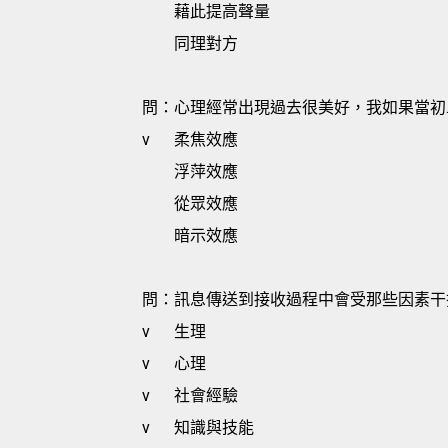
藉此提高聲量
同理對方
問：心理經常出現過去很美好，我如果當初…
v
柔焦效應
浮萍效應
從眾效應
暗示效應
問：訊息傳送到接收過程中會受那些因素干
v
生理
v
心理
v
社會經驗
v
知識與技能