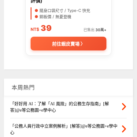
評價)
●
隨身口袋尺寸 / Type-C 快充
●
銅板價 / 無憂登機
39
NT$
已售出
30萬+
前往蝦皮賣場 〉
本周熱門
「好好用 AI：了解「AI 風險」的公務生存指南」[解
答]@e等公務園+e學中心
「公務人員行政中立案例解析」[解答]@e等公務園+e學中
心