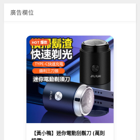
廣告欄位
HOT 爆款
【黃小鴨】迷你電動刮鬍刀 (萬則