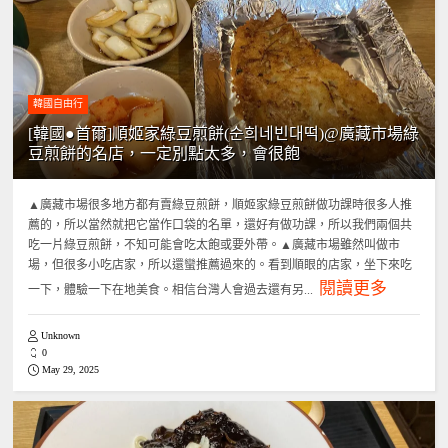
韓國自由行
[韓國●首爾]順姬家綠豆煎餅(순희네빈대떡)@廣藏市場綠
豆煎餅的名店，一定別點太多，會很飽
▲廣藏市場很多地方都有賣綠豆煎餅，順姬家綠豆煎餅做功課時很多人推
薦的，所以當然就把它當作口袋的名單，還好有做功課，所以我們兩個共
吃一片綠豆煎餅，不知可能會吃太飽或要外帶。▲廣藏市場雖然叫做市
場，但很多小吃店家，所以還蠻推薦過來的。看到順眼的店家，坐下來吃
閱讀更多
一下，體驗一下在地美食。相信台灣人會過去還有另...
Unknown
0
May 29, 2025