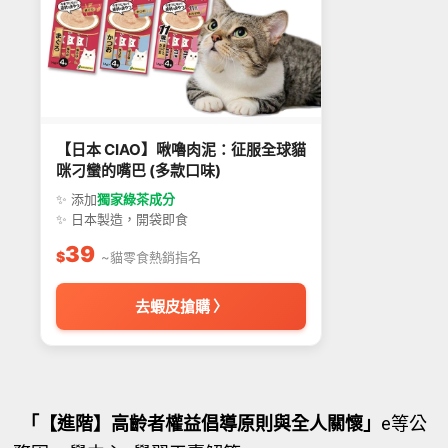
【日本 CIAO】啾嚕肉泥：征服全球貓
咪刁蠻的嘴巴 (多款口味)
✨ 添加
獨家綠茶成分
✨ 日本製造，開袋即食
39
$
~貓零食熱銷指名
去蝦皮搶購 〉
「【進階】高齡者權益倡導原則與全人關懷」
e等公