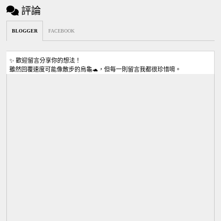
評論
BLOGGER
FACEBOOK
✨ 歡迎留言分享你的想法！
雖然回覆速度可能像散步的烏龜🐢，但每一則留言我都很珍惜唷。