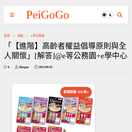
PeiGoGo
首頁
測驗
E等公務員
「【進階】高齡者權益倡導原則與全
人關懷」[解答]@e等公務園+e學中心
0
Morgan
2025/09/18
累積銷量 100萬+