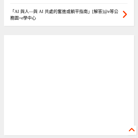
「AI 與人—與 AI 共處的奮進或躺平指南」[解答]@e等公
務園+e學中心