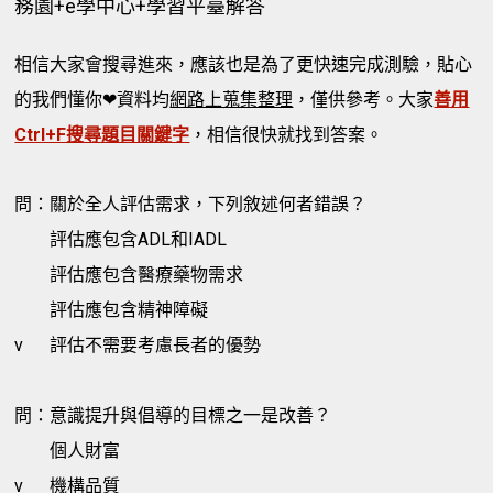
務園+e學中心+學習平臺解答
相信大家會搜尋進來，應該也是為了更快速完成測驗，貼心
的我們懂你❤資料均
網路上蒐集整理
，僅供參考。大家
善用
Ctrl+F搜尋題目關鍵字
，相信很快就找到答案。
問：關於全人評估需求，下列敘述何者錯誤？
評估應包含ADL和IADL
評估應包含醫療藥物需求
評估應包含精神障礙
v
評估不需要考慮長者的優勢
問：意識提升與倡導的目標之一是改善？
個人財富
v
機構品質