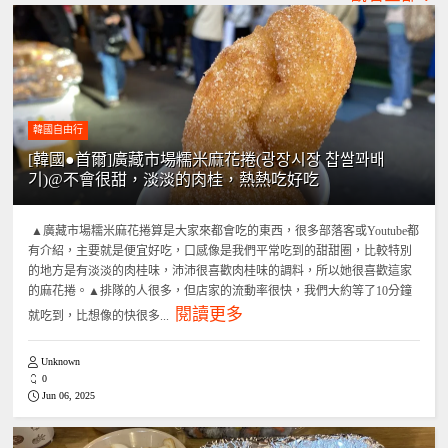
韓國自由行
[韓國●首爾]廣藏市場糯米麻花捲(광장시장 찹쌀꽈배
기)@不會很甜，淡淡的肉桂，熱熱吃好吃
▲廣藏市場糯米麻花捲算是大家來都會吃的東西，很多部落客或Youtube都
有介紹，主要就是便宜好吃，口感像是我們平常吃到的甜甜圈，比較特別
的地方是有淡淡的肉桂味，沛沛很喜歡肉桂味的調料，所以她很喜歡這家
的麻花捲。▲排隊的人很多，但店家的流動率很快，我們大約等了10分鐘
閱讀更多
就吃到，比想像的快很多...
Unknown
0
Jun 06, 2025