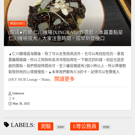
韓國自由行
[韓國●首爾|仁川機場]XINGKAI@炸醬麵。本篇重點是
仁川機場很大，大家注意時間，提早到登機口
▲仁川機場過海關後，除了可以去免稅商店外，也可以再找些吃的，畢竟
要離開韓國，所以江狗狗和吳沛沛想說再吃一下韓式的料理，但這也是悲
劇的開始，我們想說時間尚可，至少離搭機還有2個小時以上，所以帶著輕
鬆愉快地的心情慢慢逛。▲本來我們都有JCB的卡，記得可以免費進入
閱讀更多
(SKY HUB Lounge、Matin...
Unknown
0
May 28, 2025
LABELS:
測驗
E等公務員
4390
4390