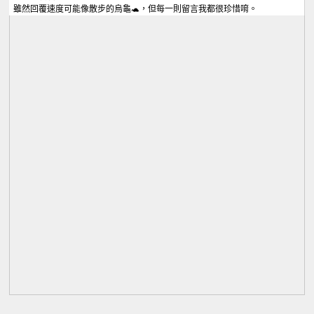
雖然回覆速度可能像散步的烏龜🐢，但每一則留言我都很珍惜唷。