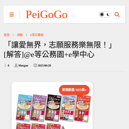
PeiGoGo
首頁
測驗
E等公務員
「讓愛無界，志願服務樂無限！」
[解答]@e等公務園+e學中心
0
Morgan
2025/06/28
累積銷量 100萬+