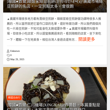
[韓國●首爾]順姬家綠豆煎餅(순희네빈대떡)@廣藏市場綠
豆煎餅的名店，一定別點太多，會很飽
▲廣藏市場很多地方都有賣綠豆煎餅，順姬家綠豆煎餅做功課時很多人推
薦的，所以當然就把它當作口袋的名單，還好有做功課，所以我們兩個共
吃一片綠豆煎餅，不知可能會吃太飽或要外帶。▲廣藏市場雖然叫做市
場，但很多小吃店家，所以還蠻推薦過來的。看到順眼的店家，坐下來吃
閱讀更多
一下，體驗一下在地美食。相信台灣人會過去還有另...
Unknown
0
May 29, 2025
韓國自由行
[韓國●首爾|仁川機場]XINGKAI@炸醬麵。本篇重點是
仁川機場很大，大家注意時間，提早到登機口