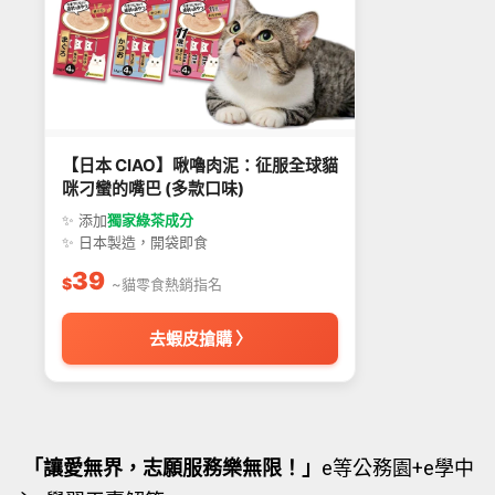
【日本 CIAO】啾嚕肉泥：征服全球貓
咪刁蠻的嘴巴 (多款口味)
✨ 添加
獨家綠茶成分
✨ 日本製造，開袋即食
39
$
~貓零食熱銷指名
去蝦皮搶購 〉
「讓愛無界，志願服務樂無限！」
e等公務園+e學中