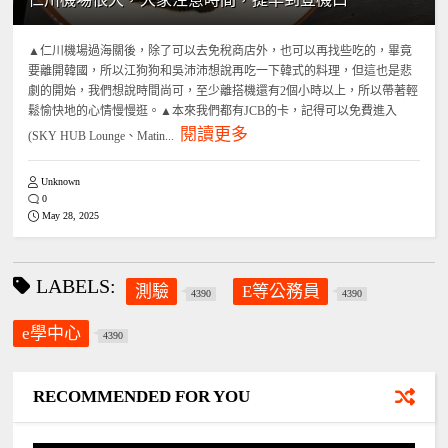
▲仁川機場過海關後，除了可以去免稅商店外，也可以再找些吃的，畢竟
要離開韓國，所以江狗狗和吳沛沛想說再吃一下韓式的料理，但這也是悲
劇的開始，我們想說時間尚可，至少離搭機還有2個小時以上，所以帶著輕
鬆愉快地的心情慢慢逛。▲本來我們都有JCB的卡，記得可以免費進入
閱讀更多
(SKY HUB Lounge、Matin...
Unknown
0
May 28, 2025
LABELS:
測驗
E等公務員
4390
4390
e學中心
4390
RECOMMENDED FOR YOU