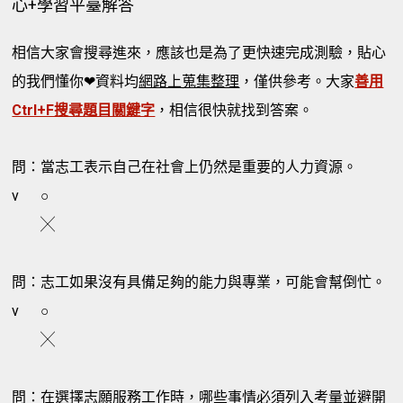
心+學習平臺解答
相信大家會搜尋進來，應該也是為了更快速完成測驗，貼心
的我們懂你❤資料均
網路上蒐集整理
，僅供參考。大家
善用
Ctrl+F搜尋題目關鍵字
，相信很快就找到答案。
問：當志工表示自己在社會上仍然是重要的人力資源。
v
○
╳
問：志工如果沒有具備足夠的能力與專業，可能會幫倒忙。
v
○
╳
問：在選擇志願服務工作時，哪些事情必須列入考量並避開