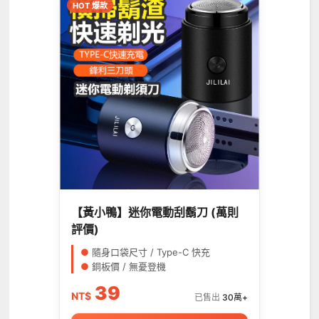
HOT 爆款
【黃小鴨】迷你電動刮鬍刀 (萬則
評價)
●
隨身口袋尺寸 / Type-C 快充
●
銅板價 / 無憂登機
39
NT$
已售出
30萬+