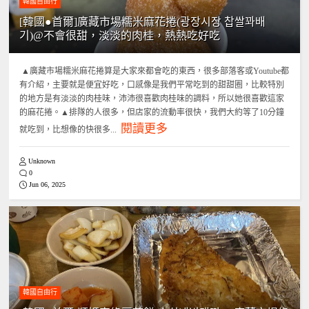
韓國自由行
[韓國●首爾]廣藏市場糯米麻花捲(광장시장 찹쌀꽈배
기)@不會很甜，淡淡的肉桂，熱熱吃好吃
▲廣藏市場糯米麻花捲算是大家來都會吃的東西，很多部落客或Youtube都
有介紹，主要就是便宜好吃，口感像是我們平常吃到的甜甜圈，比較特別
的地方是有淡淡的肉桂味，沛沛很喜歡肉桂味的調料，所以她很喜歡這家
的麻花捲。▲排隊的人很多，但店家的流動率很快，我們大約等了10分鐘
閱讀更多
就吃到，比想像的快很多...
Unknown
0
Jun 06, 2025
韓國自由行