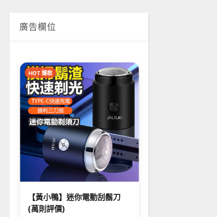
廣告欄位
HOT 爆款
【黃小鴨】迷你電動刮鬍刀
(萬則評價)