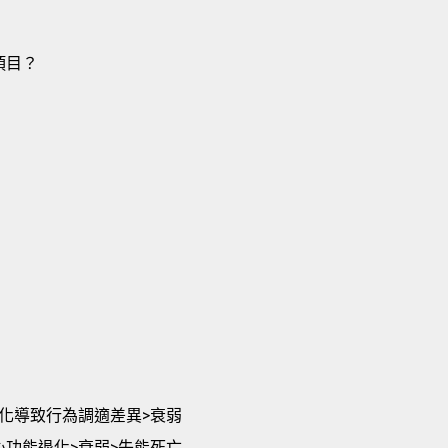
項目？
老化導致行為調適差異>衰弱
心功能退化>衰弱>失能死亡