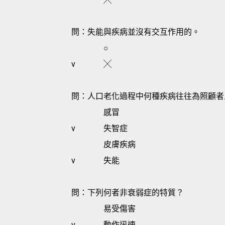
問：失能與疾病並沒有交互作用的。
○
v
╳
問：人口老化過程中何種疾病往往為照顧者
感冒
v
失智症
皮膚疾病
v
失能
問：下列何者非衰弱症的特質？
易受傷害
v
動作迅速