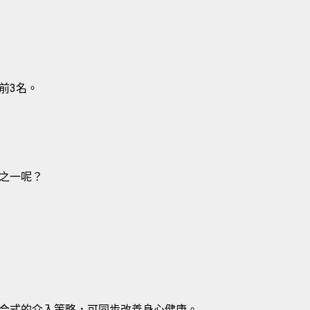
前3名。
之一呢？
合式的介入策略，可同步改善身心健康。