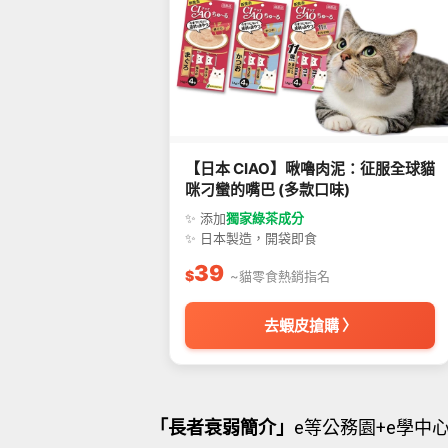
【日本 CIAO】啾嚕肉泥：征服全球貓
咪刁蠻的嘴巴 (多款口味)
✨ 添加
獨家綠茶成分
✨ 日本製造，開袋即食
39
$
~貓零食熱銷指名
去蝦皮搶購 〉
「長者衰弱簡介」
e等公務園+e學中