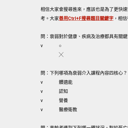
相信大家會搜尋進來，應該也是為了更快速
考。大家
善用Ctrl+F搜尋題目關鍵字
，相信
問：衰弱對於健康、疾病及治療都具有關鍵
v
○
╳
問：下列哪項為衰弱介入課程內容四核心？
v
體適能
v
認知
v
營養
v
醫療衛教
問：高齡者遇到下列哪一種狀況，對於死亡