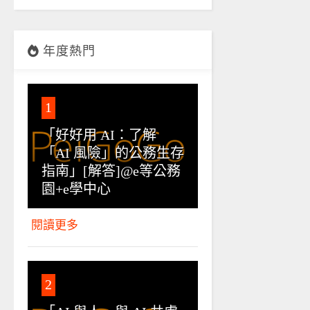
年度熱門
1
「好好用 AI：了解
「AI 風險」的公務生存
指南」[解答]@e等公務
園+e學中心
閱讀更多
2