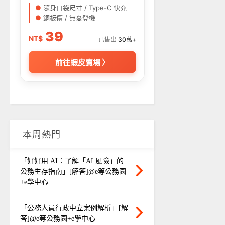
●
隨身口袋尺寸 / Type-C 快充
●
銅板價 / 無憂登機
39
NT$
已售出
30萬+
前往蝦皮賣場 〉
本周熱門
「好好用 AI：了解「AI 風險」的
公務生存指南」[解答]@e等公務園
+e學中心
「公務人員行政中立案例解析」[解
答]@e等公務園+e學中心