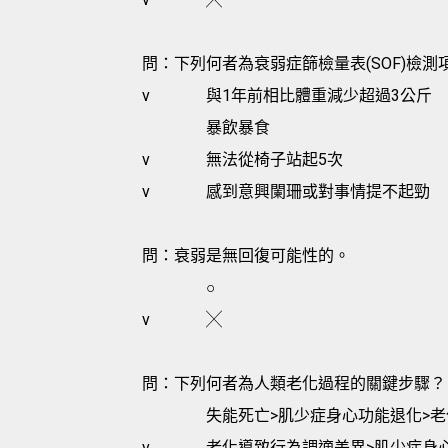
問：下列何者為衰弱症篩檢量表(SOF)檢測
v
與1年前相比體重減少超過3公斤
暴飲暴食
v
無法從椅子站起5次
v
感到意興闌珊或對事情提不起勁
問：衰弱是無回復可能性的。
○
v
╳
問：下列何者為人類老化過程的關鍵步驟？
失能死亡>肌少症身心功能退化>
v
老化導致行為調適差異>肌少症身