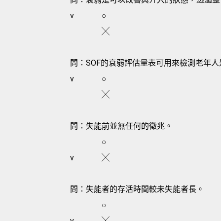
v
○
╳
問：SOF的衰弱評估量表可用來檢測老年
v
○
╳
問：失能前並無任何的徵兆。
○
v
╳
問：失能者的存活時間較未失能者長。
○
v
╳