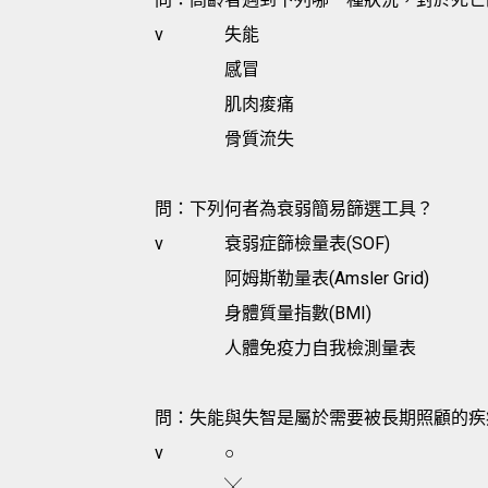
v
失能
感冒
肌肉痠痛
骨質流失
問：下列何者為衰弱簡易篩選工具？
v
衰弱症篩檢量表(SOF)
阿姆斯勒量表(Amsler Grid)
身體質量指數(BMI)
人體免疫力自我檢測量表
問：失能與失智是屬於需要被長期照顧的疾
v
○
╳