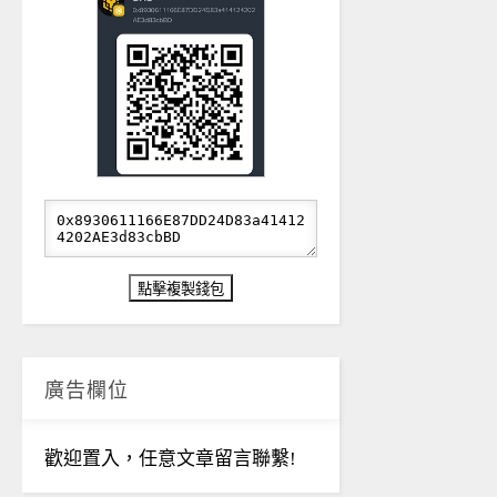
廣告欄位
歡迎置入，任意文章留言聯繫!