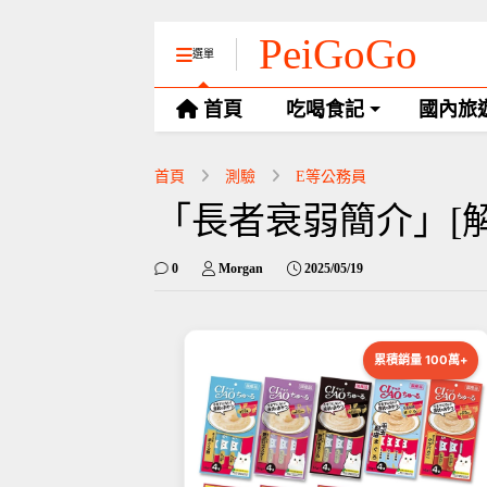
PeiGoGo
選單
首頁
吃喝食記
國內旅
首頁
測驗
E等公務員
「長者衰弱簡介」[解
0
Morgan
2025/05/19
累積銷量 100萬+