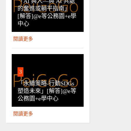
「AI 與人—與 AI 共處
的奮進或躺平指南」
[解答]@e等公務園+e學
中心
閱讀更多
3
「永續策略-行動SDGs
塑造未來」[解答]@e等
公務園+e學中心
閱讀更多