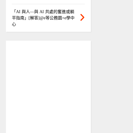
「AI 與人—與 AI 共處的奮進或躺
平指南」[解答]@e等公務園+e學中
心