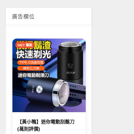
廣告欄位
HOT 爆款
【黃小鴨】迷你電動刮鬍刀
(萬則評價)