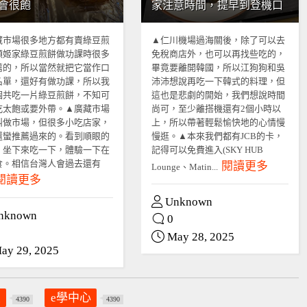
會很飽
家注意時間，提早到登機口
藏市場很多地方都有賣綠豆煎
▲仁川機場過海關後，除了可以去
順姬家綠豆煎餅做功課時很多
免稅商店外，也可以再找些吃的，
薦的，所以當然就把它當作口
畢竟要離開韓國，所以江狗狗和吳
名單，還好有做功課，所以我
沛沛想說再吃一下韓式的料理，但
個共吃一片綠豆煎餅，不知可
這也是悲劇的開始，我們想說時間
吃太飽或要外帶。▲廣藏市場
尚可，至少離搭機還有2個小時以
叫做市場，但很多小吃店家，
上，所以帶著輕鬆愉快地的心情慢
還蠻推薦過來的。看到順眼的
慢逛。▲本來我們都有JCB的卡，
，坐下來吃一下，體驗一下在
記得可以免費進入(SKY HUB
食。相信台灣人會過去還有
閱讀更多
Lounge、Matin...
閱讀更多
Unknown
nknown
0
May 28, 2025
ay 29, 2025
員
e學中心
4390
4390