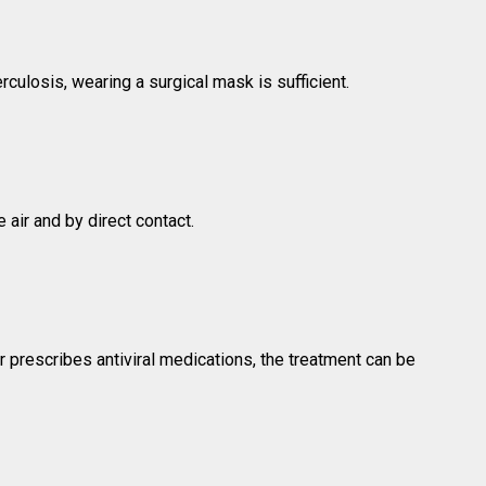
ulosis, wearing a surgical mask is sufficient.
air and by direct contact.
 prescribes antiviral medications, the treatment can be