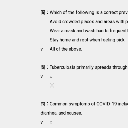
問：Which of the following is a correct prev
Avoid crowded places and areas with poo
Wear a mask and wash hands frequentl
Stay home and rest when feeling sick.
v
All of the above.
問：Tuberculosis primarily spreads through t
v
○
╳
問：Common symptoms of COVID-19 include fe
diarrhea, and nausea.
v
○