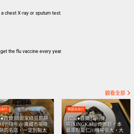
 chest X-ray or sputum test.
et the flu vaccine every year.
觀看全部
自由行
韓國自由行
國●首爾]順姬家綠豆煎餅
[韓國●首爾|仁川機
희네빈대떡)@廣藏市場綠
場]XINGKAI@炸醬麵。本
餅的名店，一定別點太
篇重點是仁川機場很大，大