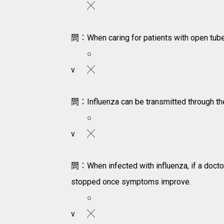
╳
問：When caring for patients with open tuberc
○
v
╳
問：Influenza can be transmitted through the 
○
v
╳
問：When infected with influenza, if a doctor
stopped once symptoms improve.
○
v
╳