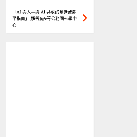
「AI 與人—與 AI 共處的奮進或躺
平指南」[解答]@e等公務園+e學中
心