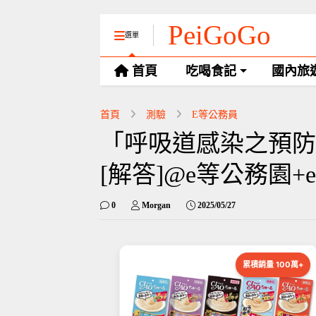
PeiGoGo
選單
首頁
吃喝食記
國內旅
首頁
測驗
E等公務員
「呼吸道感染之預防
[解答]@e等公務園+
0
Morgan
2025/05/27
累積銷量 100萬+