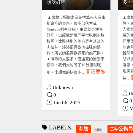
熱吃好吃
多，
▲廣藏市場糯米麻花捲算是大家來
▲廣
都會吃的東西，很多部落客或
餅，
Youtube都有介紹，主要就是便宜
人推
好吃，口感像是我們平常吃到的甜
袋的
甜圈，比較特別的地方是有淡淡的
們兩
肉桂味，沛沛很喜歡肉桂味的調
能會
料，所以她很喜歡這家的麻花捲。
雖然
▲排隊的人很多，但店家的流動率
所以
很快，我們大約等了10分鐘就吃
店家
地美
閱讀更多
到，比想像的快很多...
另...
Unknown
U
0
0
Jun 06, 2025
M
LABELS:
測驗
E等公務
4390