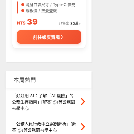
●
隨身口袋尺寸 / Type-C 快充
●
銅板價 / 無憂登機
39
NT$
已售出
30萬+
前往蝦皮賣場 〉
本周熱門
「好好用 AI：了解「AI 風險」的
公務生存指南」[解答]@e等公務園
+e學中心
「公務人員行政中立案例解析」[解
答]@e等公務園+e學中心