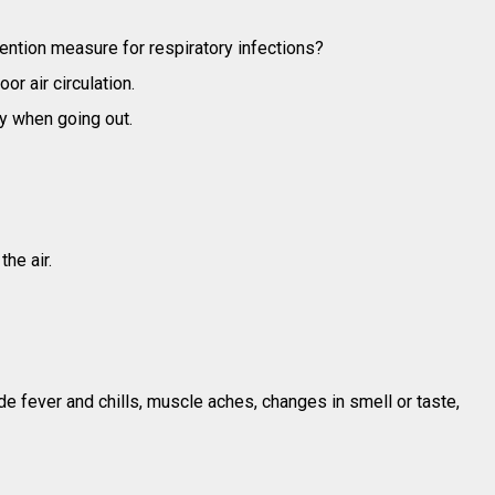
ention measure for respiratory infections?
r air circulation.
y when going out.
he air.
ver and chills, muscle aches, changes in smell or taste,