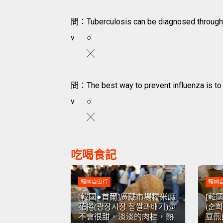
問：Tuberculosis can be diagnosed through a
v
○
╳
問：The best way to prevent influenza is to g
v
○
╳
吃喝食記
韓國自由行
韓國
[韓國●首爾]廣藏市場糯米麻
[韓
花捲(광장시장 찹쌀꽈배기)@
(순
不會很甜，淡淡的肉桂，熱
豆煎