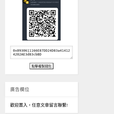
廣告欄位
歡迎置入，任意文章留言聯繫!