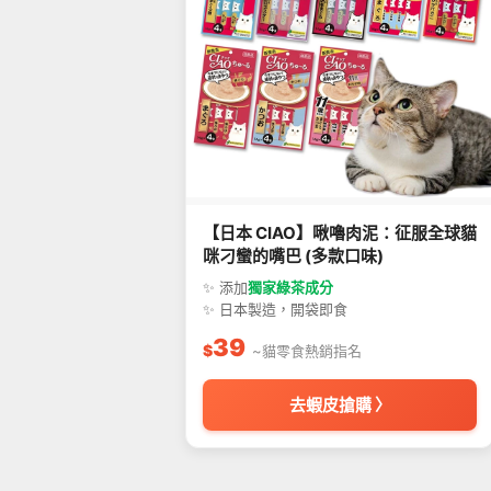
【日本 CIAO】啾嚕肉泥：征服全球貓
咪刁蠻的嘴巴 (多款口味)
✨ 添加
獨家綠茶成分
✨ 日本製造，開袋即食
39
$
~貓零食熱銷指名
去蝦皮搶購 〉