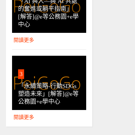
「AI 與人—與 AI 共處
的奮進或躺平指南」
[解答]@e等公務園+e學
中心
閱讀更多
3
「永續策略-行動SDGs
塑造未來」[解答]@e等
公務園+e學中心
閱讀更多