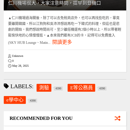
仁川機場很大，大家注意時間，提早到登機口
▲仁川機場過海關後，除了可以去免稅商店外，也可以再找些吃的，畢竟
要離開韓國，所以江狗狗和吳沛沛想說再吃一下韓式的料理，但這也是悲
劇的開始，我們想說時間尚可，至少離搭機還有2個小時以上，所以帶著輕
鬆愉快地的心情慢慢逛。▲本來我們都有JCB的卡，記得可以免費進入
閱讀更多
(SKY HUB Lounge、Matin...
Unknown
0
May 28, 2025
LABELS:
測驗
E等公務員
4390
4390
e學中心
4390
RECOMMENDED FOR YOU