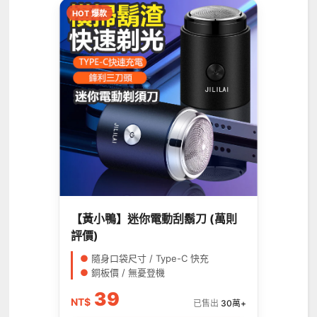
HOT 爆款
【黃小鴨】迷你電動刮鬍刀 (萬則
評價)
●
隨身口袋尺寸 / Type-C 快充
●
銅板價 / 無憂登機
39
NT$
已售出
30萬+