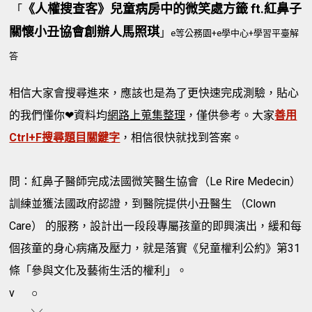
《人權搜查客》兒童病房中的微笑處方籤 ft.紅鼻子
「
關懷小丑協會創辦人馬照琪
」
e等公務園+e學中心+學習平臺解
答
相信大家會搜尋進來，應該也是為了更快速完成測驗，貼心
的我們懂你❤資料均
網路上蒐集整理
，僅供參考。大家
善用
Ctrl+F搜尋題目關鍵字
，相信很快就找到答案。
問：紅鼻子醫師完成法國微笑醫生協會（Le Rire Medecin）
訓練並獲法國政府認證，到醫院提供小丑醫生 （Clown
Care） 的服務，設計出一段段專屬孩童的即興演出，緩和每
個孩童的身心病痛及壓力，就是落實《兒童權利公約》第31
條「參與文化及藝術生活的權利」。
v
○