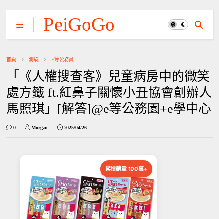
PeiGoGo
首頁
測驗
E等公務員
「《人權搜查客》兒童病房中的微笑
處方籤 ft.紅鼻子關懷小丑協會創辦人
馬照琪」[解答]@e等公務園+e學中心
0
Morgan
2025/04/26
累積銷量 100萬+