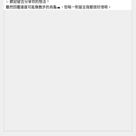
✨ 歡迎留言分享你的想法！
雖然回覆速度可能像散步的烏龜🐢，但每一則留言我都很珍惜唷。