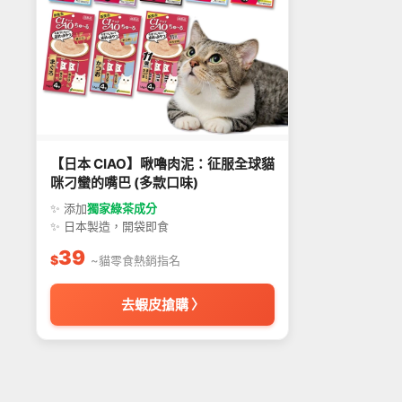
【日本 CIAO】啾嚕肉泥：征服全球貓
咪刁蠻的嘴巴 (多款口味)
✨ 添加
獨家綠茶成分
✨ 日本製造，開袋即食
39
$
~貓零食熱銷指名
去蝦皮搶購 〉