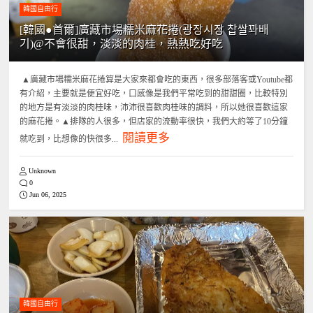
韓國自由行
[韓國●首爾]廣藏市場糯米麻花捲(광장시장 찹쌀꽈배
기)@不會很甜，淡淡的肉桂，熱熱吃好吃
▲廣藏市場糯米麻花捲算是大家來都會吃的東西，很多部落客或Youtube都
有介紹，主要就是便宜好吃，口感像是我們平常吃到的甜甜圈，比較特別
的地方是有淡淡的肉桂味，沛沛很喜歡肉桂味的調料，所以她很喜歡這家
的麻花捲。▲排隊的人很多，但店家的流動率很快，我們大約等了10分鐘
閱讀更多
就吃到，比想像的快很多...
Unknown
0
Jun 06, 2025
韓國自由行