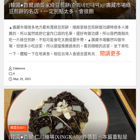
[韓國●首爾]順姬家綠豆煎餅(순희네빈대떡)@廣藏市場綠
豆煎餅的名店，一定別點太多，會很飽
▲廣藏市場很多地方都有賣綠豆煎餅，順姬家綠豆煎餅做功課時很多人推
薦的，所以當然就把它當作口袋的名單，還好有做功課，所以我們兩個共
吃一片綠豆煎餅，不知可能會吃太飽或要外帶。▲廣藏市場雖然叫做市
場，但很多小吃店家，所以還蠻推薦過來的。看到順眼的店家，坐下來吃
閱讀更多
一下，體驗一下在地美食。相信台灣人會過去還有另...
Unknown
0
May 29, 2025
韓國自由行
[韓國●首爾|仁川機場]XINGKAI@炸醬麵。本篇重點是