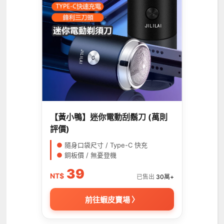
【黃小鴨】迷你電動刮鬍刀 (萬則
評價)
●
隨身口袋尺寸 / Type-C 快充
●
銅板價 / 無憂登機
39
NT$
已售出
30萬+
前往蝦皮賣場 〉