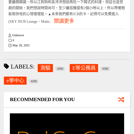
要離開韓國，所以江狗狗和吳沛沛想說再吃一下韓式的料理，但這也是悲
劇的開始，我們想說時間尚可，至少離搭機還有2個小時以上，所以帶著輕
鬆愉快地的心情慢慢逛。▲本來我們都有JCB的卡，記得可以免費進入
閱讀更多
(SKY HUB Lounge、Matin...
Unknown
0
May 28, 2025
LABELS:
測驗
E等公務員
4390
4390
e學中心
4390
RECOMMENDED FOR YOU