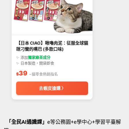
【日本 CIAO】啾嚕肉泥：征服全球貓
咪刁蠻的嘴巴 (多款口味)
✨ 添加
獨家綠茶成分
✨ 日本製造，開袋即食
39
$
~貓零食熱銷指名
去蝦皮搶購 〉
「全民AI通識課」
e等公務園+e學中心+學習平臺解