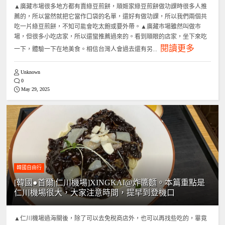
▲廣藏市場很多地方都有賣綠豆煎餅，順姬家綠豆煎餅做功課時很多人推
薦的，所以當然就把它當作口袋的名單，還好有做功課，所以我們兩個共
吃一片綠豆煎餅，不知可能會吃太飽或要外帶。▲廣藏市場雖然叫做市
場，但很多小吃店家，所以還蠻推薦過來的。看到順眼的店家，坐下來吃
閱讀更多
一下，體驗一下在地美食。相信台灣人會過去還有另...
Unknown
0
May 29, 2025
韓國自由行
[韓國●首爾|仁川機場]XINGKAI@炸醬麵。本篇重點是
仁川機場很大，大家注意時間，提早到登機口
▲仁川機場過海關後，除了可以去免稅商店外，也可以再找些吃的，畢竟