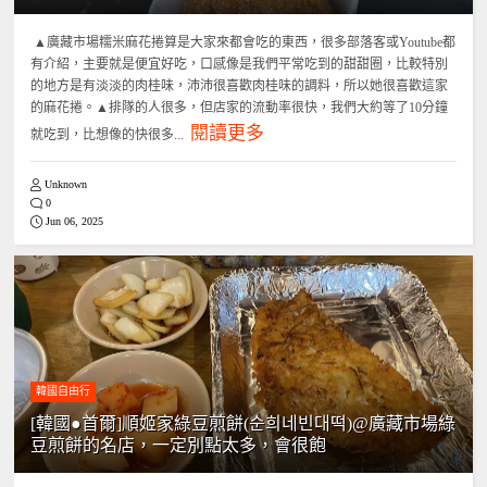
▲廣藏市場糯米麻花捲算是大家來都會吃的東西，很多部落客或Youtube都
有介紹，主要就是便宜好吃，口感像是我們平常吃到的甜甜圈，比較特別
的地方是有淡淡的肉桂味，沛沛很喜歡肉桂味的調料，所以她很喜歡這家
的麻花捲。▲排隊的人很多，但店家的流動率很快，我們大約等了10分鐘
閱讀更多
就吃到，比想像的快很多...
Unknown
0
Jun 06, 2025
韓國自由行
[韓國●首爾]順姬家綠豆煎餅(순희네빈대떡)@廣藏市場綠
豆煎餅的名店，一定別點太多，會很飽