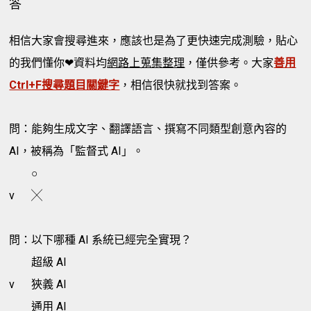
答
相信大家會搜尋進來，應該也是為了更快速完成測驗，貼心
的我們懂你❤資料均
網路上蒐集整理
，僅供參考。大家
善用
Ctrl+F搜尋題目關鍵字
，相信很快就找到答案。
問：能夠生成文字、翻譯語言、撰寫不同類型創意內容的
AI，被稱為「監督式 AI」。
○
v
╳
問：以下哪種 AI 系統已經完全實現？
超級 AI
v
狹義 AI
通用 AI