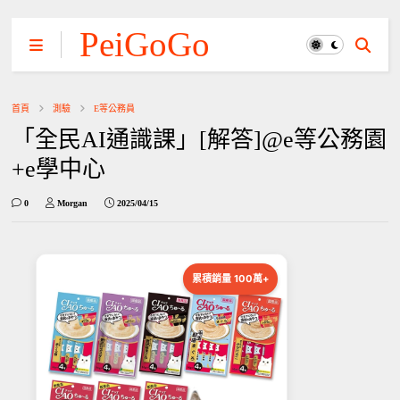
PeiGoGo
首頁
測驗
E等公務員
「全民AI通識課」[解答]@e等公務園
+e學中心
0
Morgan
2025/04/15
累積銷量 100萬+