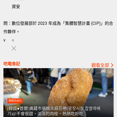
資安
問：數位發展部於 2023 年成為「集體智慧計畫 (CIP)」的合
作夥伴。
v
○
╳
吃喝食記
觀看全部
韓國自由行
[韓國●首爾]廣藏市場糯米麻花捲(광장시장 찹쌀꽈배
기)@不會很甜，淡淡的肉桂，熱熱吃好吃