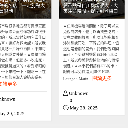
餅的名店，一定別點太
篇重點是仁川機場很大，大
會很飽
家注意時間，提早到登機口
藏市場很多地方都有賣綠豆煎
▲仁川機場過海關後，除了可以去
順姬家綠豆煎餅做功課時很多
免稅商店外，也可以再找些吃的，
薦的，所以當然就把它當作口
畢竟要離開韓國，所以江狗狗和吳
名單，還好有做功課，所以我
沛沛想說再吃一下韓式的料理，但
個共吃一片綠豆煎餅，不知可
這也是悲劇的開始，我們想說時間
吃太飽或要外帶。▲廣藏市場
尚可，至少離搭機還有2個小時以
叫做市場，但很多小吃店家，
上，所以帶著輕鬆愉快地的心情慢
還蠻推薦過來的。看到順眼的
慢逛。▲本來我們都有JCB的卡，
，坐下來吃一下，體驗一下在
記得可以免費進入(SKY HUB
食。相信台灣人會過去還有
閱讀更多
Lounge、Matin...
閱讀更多
Unknown
nknown
0
May 28, 2025
ay 29, 2025