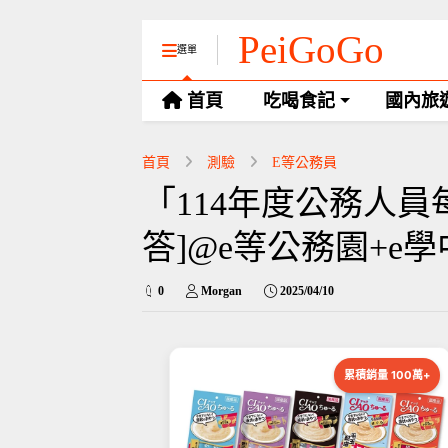
PeiGoGo
選單
首頁
吃喝食記
國內旅
首頁
測驗
E等公務員
「114年度公務人員
答]@e等公務園+e
0
Morgan
2025/04/10
累積銷量 100萬+