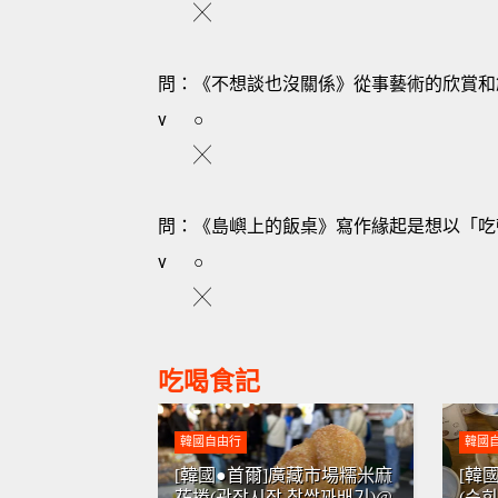
╳
問：《不想談也沒關係》從事藝術的欣賞和
v
○
╳
問：《島嶼上的飯桌》寫作緣起是想以「吃
v
○
╳
吃喝食記
韓國自由行
韓國
[韓國●首爾]廣藏市場糯米麻
[韓
花捲(광장시장 찹쌀꽈배기)@
(순