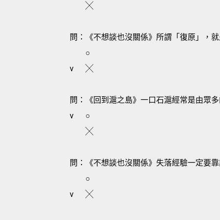
╳
問：《不想談也沒關係》所謂「復原」，就
○
v
╳
問：《回到滬之島》一口石滬經常是由眾多
v
○
╳
問：《不想談也沒關係》失落經驗一定要靠
○
v
╳