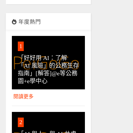
年度熱門
1
「好好用 AI：了解
「AI 風險」的公務生存
指南」[解答]@e等公務
園+e學中心
閱讀更多
2