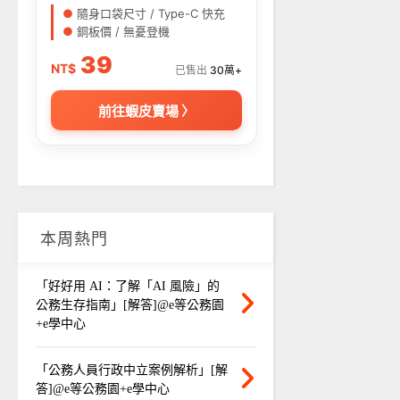
●
隨身口袋尺寸 / Type-C 快充
●
銅板價 / 無憂登機
39
NT$
已售出
30萬+
前往蝦皮賣場 〉
本周熱門
「好好用 AI：了解「AI 風險」的
公務生存指南」[解答]@e等公務園
+e學中心
「公務人員行政中立案例解析」[解
答]@e等公務園+e學中心