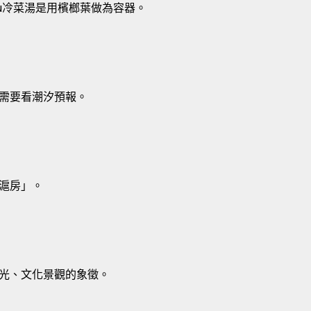
atu冷菜湯是用檳榔葉做為容器。
需要看潮汐預報。
滬房」。
光、文化景觀的象徵。