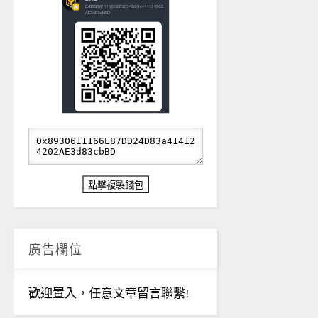
廣告欄位
歡迎置入，任意文章留言聯繫!