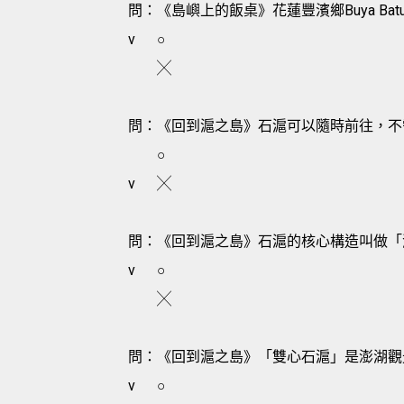
問：《島嶼上的飯桌》花蓮豐濱鄉Buya B
v
○
╳
問：《回到滬之島》石滬可以隨時前往，不
○
v
╳
問：《回到滬之島》石滬的核心構造叫做「
v
○
╳
問：《回到滬之島》「雙心石滬」是澎湖觀
v
○