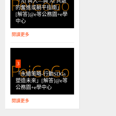
「AI 與人—與 AI 共處
的奮進或躺平指南」
[解答]@e等公務園+e學
中心
閱讀更多
3
「永續策略-行動SDGs
塑造未來」[解答]@e等
公務園+e學中心
閱讀更多