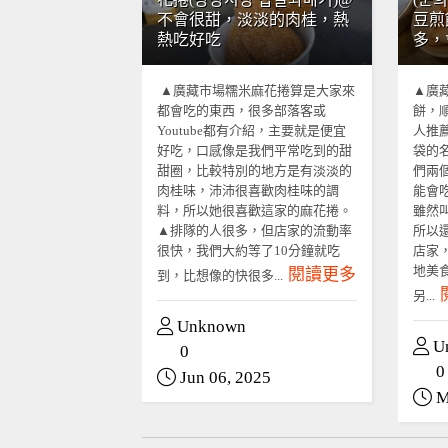
不會很甜，淡淡的肉桂，熱
豆煎
熱吃好吃
多，
▲廣藏市場糯米麻花捲算是大家來
▲廣
都會吃的東西，很多部落客或
餅，
Youtube都有介紹，主要就是便宜
人推
好吃，口感像是我們平常吃到的甜
袋的
甜圈，比較特別的地方是有淡淡的
們兩
肉桂味，沛沛很喜歡肉桂味的調
能會
料，所以她很喜歡這家的麻花捲。
雖然
▲排隊的人很多，但店家的流動率
所以
很快，我們大約等了10分鐘就吃
店家
地美
閱讀更多
到，比想像的快很多...
另...
Unknown
U
0
0
Jun 06, 2025
M