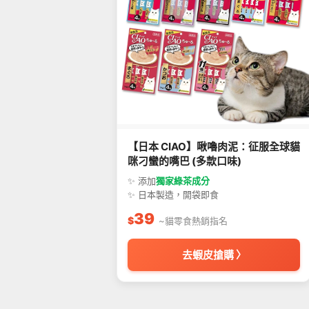
【日本 CIAO】啾嚕肉泥：征服全球貓
咪刁蠻的嘴巴 (多款口味)
✨ 添加
獨家綠茶成分
✨ 日本製造，開袋即食
39
$
~貓零食熱銷指名
去蝦皮搶購 〉