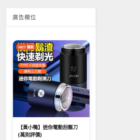
廣告欄位
HOT 爆款
【黃小鴨】迷你電動刮鬍刀
(萬則評價)