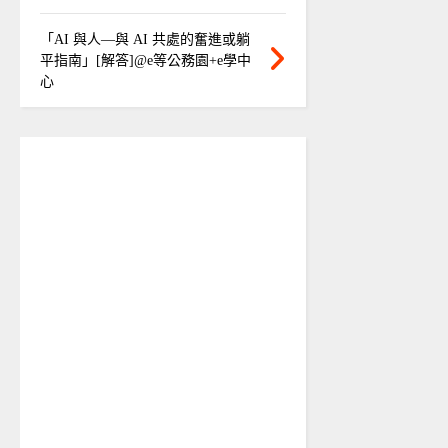
「AI 與人—與 AI 共處的奮進或躺
平指南」[解答]@e等公務園+e學中
心