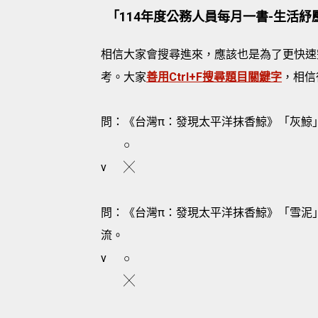
「114年度公務人員每月一書-生活紓
相信大家會搜尋進來，應該也是為了更快速
考。大家
善用Ctrl+F搜尋題目關鍵字
，相信
問：《台灣π：發現太平洋抹香鯨》「灰鯨
○
v
╳
問：《台灣π：發現太平洋抹香鯨》「雪泥
流。
v
○
╳