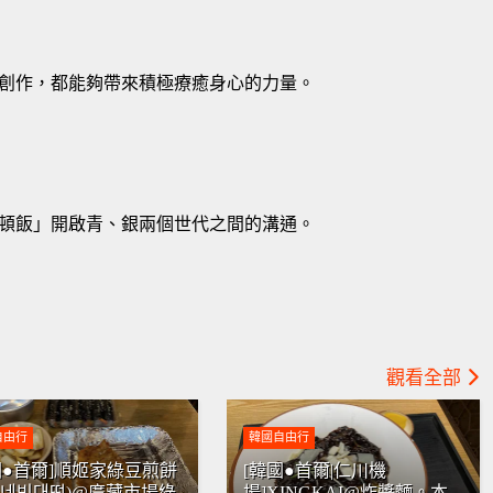
創作，都能夠帶來積極療癒身心的力量。
頓飯」開啟青、銀兩個世代之間的溝通。
觀看全部
自由行
韓國自由行
國●首爾]順姬家綠豆煎餅
[韓國●首爾|仁川機
희네빈대떡)@廣藏市場綠
場]XINGKAI@炸醬麵。本