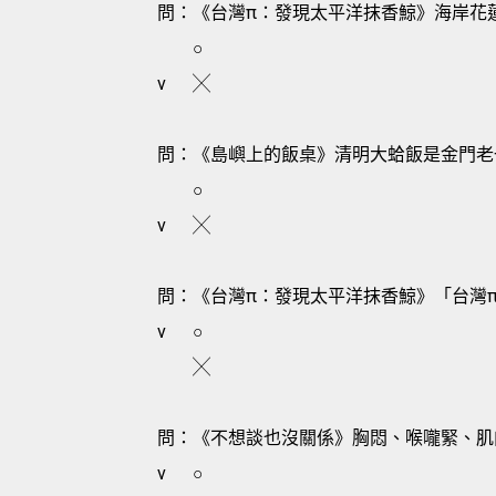
問：《台灣π：發現太平洋抹香鯨》海岸花
○
v
╳
問：《島嶼上的飯桌》清明大蛤飯是金門老
○
v
╳
問：《台灣π：發現太平洋抹香鯨》「台灣
v
○
╳
問：《不想談也沒關係》胸悶、喉嚨緊、肌
v
○