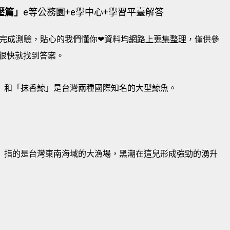
壓篇」
e等公務園+e學中心+學習平臺解答
完成測驗，貼心的我們懂你❤資料均
網路上蒐集整理
，僅供參
很快就找到答案。
」和「抹香鯨」是台灣兩種國際知名的大型鯨魚。
」指的是台灣東南海域的大漁場，黑潮在這兒形成強勁的湧升