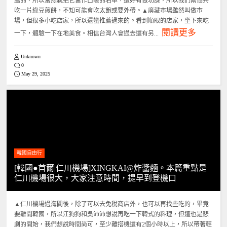
薦的，所以當然就把它當作口袋的名單，還好有做功課，所以我們兩個共
吃一片綠豆煎餅，不知可能會吃太飽或要外帶。▲廣藏市場雖然叫做市
場，但很多小吃店家，所以還蠻推薦過來的。看到順眼的店家，坐下來吃
閱讀更多
一下，體驗一下在地美食。相信台灣人會過去還有另...
Unknown
0
May 29, 2025
韓國自由行
[韓國●首爾|仁川機場]XINGKAI@炸醬麵。本篇重點是
仁川機場很大，大家注意時間，提早到登機口
▲仁川機場過海關後，除了可以去免稅商店外，也可以再找些吃的，畢竟
要離開韓國，所以江狗狗和吳沛沛想說再吃一下韓式的料理，但這也是悲
劇的開始，我們想說時間尚可，至少離搭機還有2個小時以上，所以帶著輕