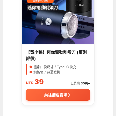
【黃小鴨】迷你電動刮鬍刀 (萬則
評價)
●
隨身口袋尺寸 / Type-C 快充
●
銅板價 / 無憂登機
39
NT$
已售出
30萬+
前往蝦皮賣場 〉