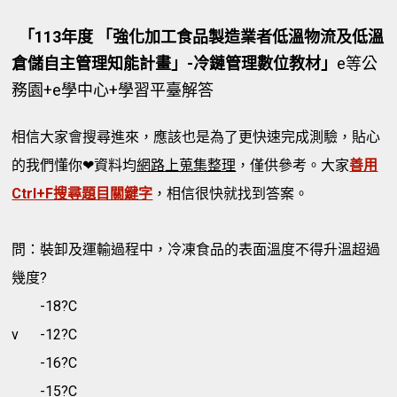
「113年度 「強化加工食品製造業者低溫物流及低溫
倉儲自主管理知能計畫」-冷鏈管理數位教材」
e等公
務園+e學中心+學習平臺解答
相信大家會搜尋進來，應該也是為了更快速完成測驗，貼心
的我們懂你❤資料均
網路上蒐集整理
，僅供參考。大家
善用
Ctrl+F搜尋題目關鍵字
，相信很快就找到答案。
問：裝卸及運輸過程中，冷凍食品的表面溫度不得升溫超過
幾度?
-18?C
v
-12?C
-16?C
-15?C