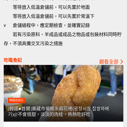
等待放入低溫倉儲前，可以先置於地面
等待放入低溫倉儲前，可以先置於常溫下
v
倉儲過程中，應定期檢查，並確實記錄
若有污染原料、半成品或成品之物品或包裝材料同時貯
存，不須具備交叉污染之措施
吃喝食記
觀看全部
韓國自由行
[韓國●首爾]廣藏市場糯米麻花捲(광장시장 찹쌀꽈배
기)@不會很甜，淡淡的肉桂，熱熱吃好吃