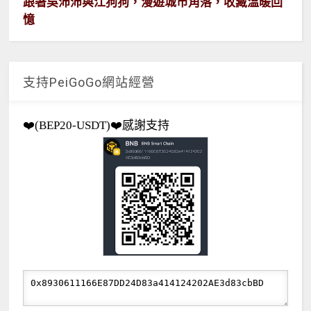
跟著吳沛沛與江狗狗，漫遊城市角落，收藏溫暖回
憶
支持PeiGoGo網站經營
❤️(BEP20-USDT)❤️感謝支持