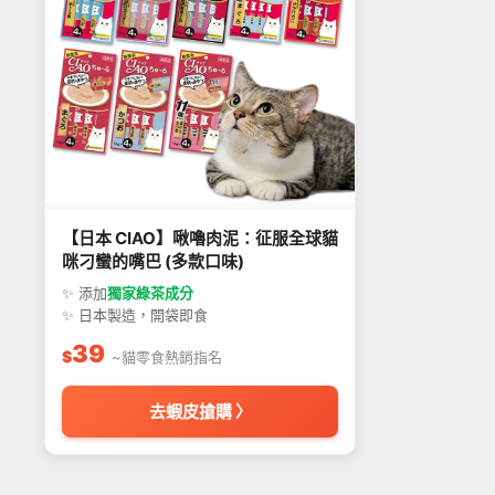
【日本 CIAO】啾嚕肉泥：征服全球貓
咪刁蠻的嘴巴 (多款口味)
✨ 添加
獨家綠茶成分
✨ 日本製造，開袋即食
39
$
~貓零食熱銷指名
去蝦皮搶購 〉