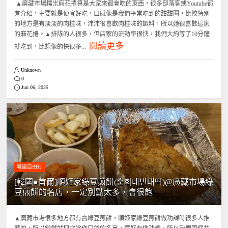
▲廣藏市場糯米麻花捲算是大家來都會吃的東西，很多部落客或Youtube都
有介紹，主要就是便宜好吃，口感像是我們平常吃到的甜甜圈，比較特別
的地方是有淡淡的肉桂味，沛沛很喜歡肉桂味的調料，所以她很喜歡這家
的麻花捲。▲排隊的人很多，但店家的流動率很快，我們大約等了10分鐘
閱讀更多
就吃到，比想像的快很多...
Unknown
0
Jun 06, 2025
韓國自由行
[韓國●首爾]順姬家綠豆煎餅(순희네빈대떡)@廣藏市場綠
豆煎餅的名店，一定別點太多，會很飽
▲廣藏市場很多地方都有賣綠豆煎餅，順姬家綠豆煎餅做功課時很多人推