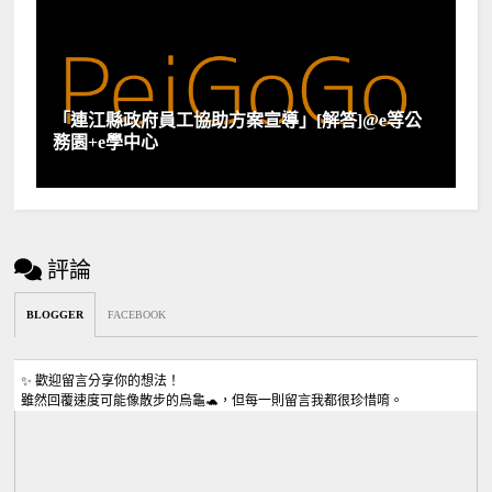
「連江縣政府員工協助方案宣導」[解答]@e等公
務園+e學中心
評論
BLOGGER
FACEBOOK
✨ 歡迎留言分享你的想法！
雖然回覆速度可能像散步的烏龜🐢，但每一則留言我都很珍惜唷。