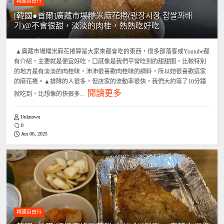
韓國自由行
[韓國●首爾]廣藏市場糯米麻花捲(광장시장 찹쌀꽈배
기)@不會很甜，淡淡的肉桂，熱熱吃好吃
▲廣藏市場糯米麻花捲算是大家來都會吃的東西，很多部落客或Youtube都
有介紹，主要就是便宜好吃，口感像是我們平常吃到的甜甜圈，比較特別
的地方是有淡淡的肉桂味，沛沛很喜歡肉桂味的調料，所以她很喜歡這家
的麻花捲。▲排隊的人很多，但店家的流動率很快，我們大約等了10分鐘
閱讀更多
就吃到，比想像的快很多...
Unknown
0
Jun 06, 2025
韓國自由行