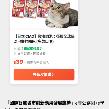
【日本 CIAO】啾嚕肉泥：征服全球貓
咪刁蠻的嘴巴 (多款口味)
✨ 添加
獨家綠茶成分
✨ 日本製造，開袋即食
39
$
~貓零食熱銷指名
去蝦皮搶購 〉
「國際智慧城市創新應用發展趨勢」
e等公務園+e學