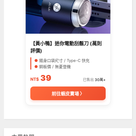
【黃小鴨】迷你電動刮鬍刀 (萬則
評價)
●
隨身口袋尺寸 / Type-C 快充
●
銅板價 / 無憂登機
39
NT$
已售出
30萬+
前往蝦皮賣場 〉