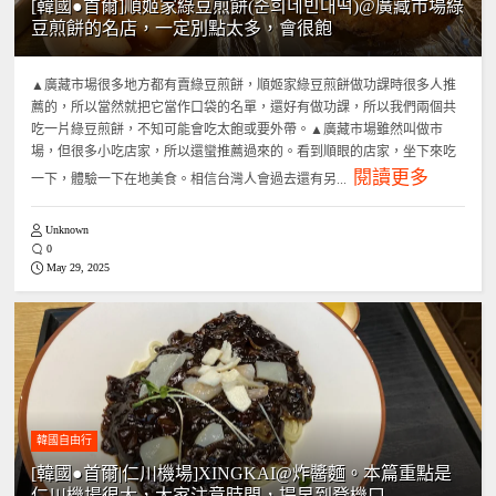
[韓國●首爾]順姬家綠豆煎餅(순희네빈대떡)@廣藏市場綠
豆煎餅的名店，一定別點太多，會很飽
▲廣藏市場很多地方都有賣綠豆煎餅，順姬家綠豆煎餅做功課時很多人推
薦的，所以當然就把它當作口袋的名單，還好有做功課，所以我們兩個共
吃一片綠豆煎餅，不知可能會吃太飽或要外帶。▲廣藏市場雖然叫做市
場，但很多小吃店家，所以還蠻推薦過來的。看到順眼的店家，坐下來吃
閱讀更多
一下，體驗一下在地美食。相信台灣人會過去還有另...
Unknown
0
May 29, 2025
韓國自由行
[韓國●首爾|仁川機場]XINGKAI@炸醬麵。本篇重點是
仁川機場很大，大家注意時間，提早到登機口