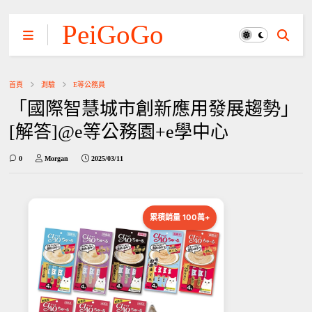
PeiGoGo
首頁
測驗
E等公務員
「國際智慧城市創新應用發展趨勢」
[解答]@e等公務園+e學中心
0
Morgan
2025/03/11
累積銷量 100萬+