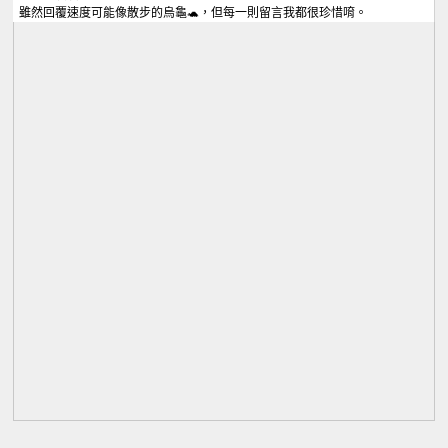
雖然回覆速度可能像散步的烏龜🐢，但每一則留言我都很珍惜唷。