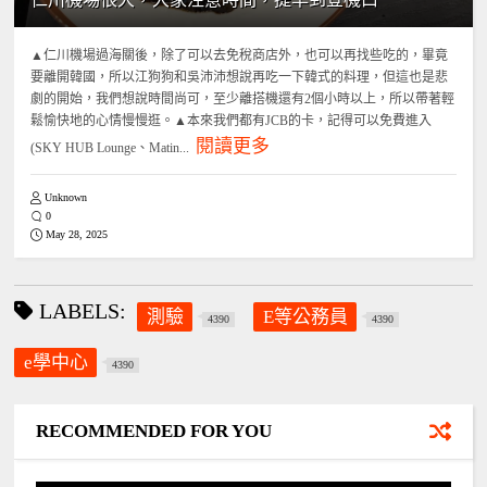
▲仁川機場過海關後，除了可以去免稅商店外，也可以再找些吃的，畢竟
要離開韓國，所以江狗狗和吳沛沛想說再吃一下韓式的料理，但這也是悲
劇的開始，我們想說時間尚可，至少離搭機還有2個小時以上，所以帶著輕
鬆愉快地的心情慢慢逛。▲本來我們都有JCB的卡，記得可以免費進入
閱讀更多
(SKY HUB Lounge、Matin...
Unknown
0
May 28, 2025
LABELS:
測驗
E等公務員
4390
4390
e學中心
4390
RECOMMENDED FOR YOU