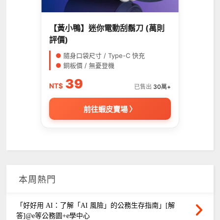
【黃小鴨】迷你電動刮鬍刀 (萬則
評價)
●
隨身口袋尺寸 / Type-C 快充
●
銅板價 / 無憂登機
39
NT$
已售出
30萬+
前往蝦皮賣場 〉
本周熱門
「好好用 AI：了解「AI 風險」的公務生存指南」[解
答]@e等公務園+e學中心