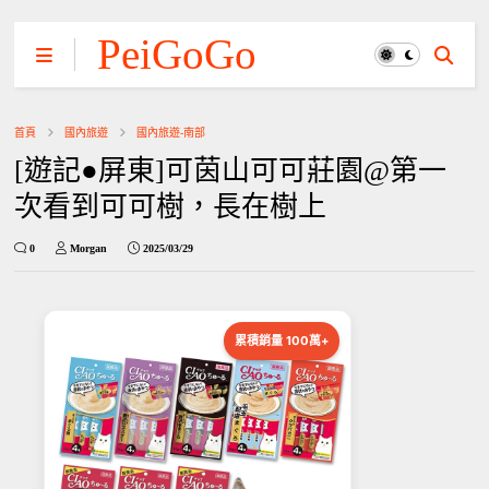
PeiGoGo
首頁
國內旅遊
國內旅遊-南部
[遊記●屏東]可茵山可可莊園@第一
次看到可可樹，長在樹上
0
Morgan
2025/03/29
累積銷量 100萬+