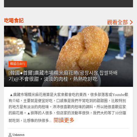
吃喝食記
觀看全部
韓國自由行
[韓國●首爾]廣藏市場糯米麻花捲(광장시장 찹쌀꽈배
기)@不會很甜，淡淡的肉桂，熱熱吃好吃
▲廣藏市場糯米麻花捲算是大家來都會吃的東西，很多部落客或Youtube都
有介紹，主要就是便宜好吃，口感像是我們平常吃到的甜甜圈，比較特別
的地方是有淡淡的肉桂味，沛沛很喜歡肉桂味的調料，所以她很喜歡這家
的麻花捲。▲排隊的人很多，但店家的流動率很快，我們大約等了10分鐘
閱讀更多
就吃到，比想像的快很多...
Unknown