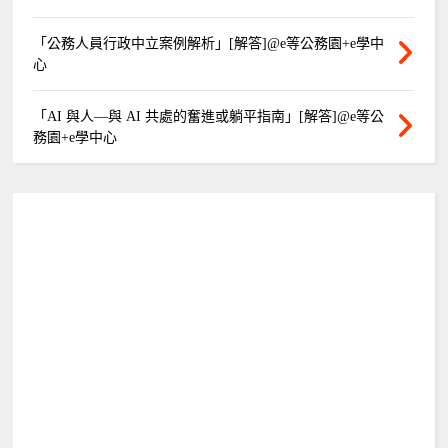
「公務人員行政中立案例解析」[解答]@e等公務園+e學中
心
「AI 與人—與 AI 共處的奮進或躺平指南」[解答]@e等公
務園+e學中心