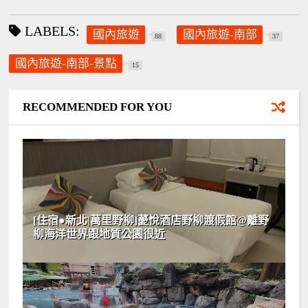
LABELS:
國內旅遊
國內旅遊-南部
88
37
國內旅遊-南部-景點
15
RECOMMENDED FOR YOU
[住宿●新北|萬里野柳]薆悅酒店野柳渡假館@離野
柳海洋世界跟地質公園很近