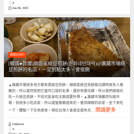
0
Jun 06, 2025
韓國自由行
[韓國●首爾]順姬家綠豆煎餅(순희네빈대떡)@廣藏市場綠
豆煎餅的名店，一定別點太多，會很飽
▲廣藏市場很多地方都有賣綠豆煎餅，順姬家綠豆煎餅做功課時很多人推
薦的，所以當然就把它當作口袋的名單，還好有做功課，所以我們兩個共
吃一片綠豆煎餅，不知可能會吃太飽或要外帶。▲廣藏市場雖然叫做市
場，但很多小吃店家，所以還蠻推薦過來的。看到順眼的店家，坐下來吃
閱讀更多
一下，體驗一下在地美食。相信台灣人會過去還有另...
Unknown
0