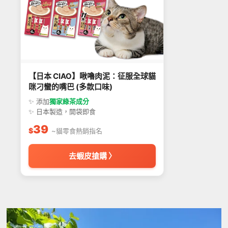
【日本 CIAO】啾嚕肉泥：征服全球貓
咪刁蠻的嘴巴 (多款口味)
✨ 添加
獨家綠茶成分
✨ 日本製造，開袋即食
39
$
~貓零食熱銷指名
去蝦皮搶購 〉