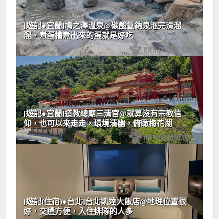
[遊記●宜蘭]鳩之澤溫泉@碳酸氫鈉泉泡完滑溜
溜、煮蛋槽煮出來的蛋就是好吃
[遊記●宜蘭]道教總廟三清宮@就算沒有宗教信
仰，也可以來走走，環境清幽，俯瞰梅花湖
[遊記(住宿)●台北]台北凱達大飯店@地理位置很
好，交通方便，入住排隊的人多