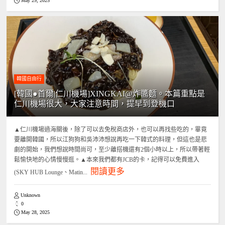
May 29, 2025
韓國自由行
[韓國●首爾|仁川機場]XINGKAI@炸醬麵。本篇重點是
仁川機場很大，大家注意時間，提早到登機口
▲仁川機場過海關後，除了可以去免稅商店外，也可以再找些吃的，畢竟
要離開韓國，所以江狗狗和吳沛沛想說再吃一下韓式的料理，但這也是悲
劇的開始，我們想說時間尚可，至少離搭機還有2個小時以上，所以帶著輕
鬆愉快地的心情慢慢逛。▲本來我們都有JCB的卡，記得可以免費進入
閱讀更多
(SKY HUB Lounge、Matin...
Unknown
0
May 28, 2025