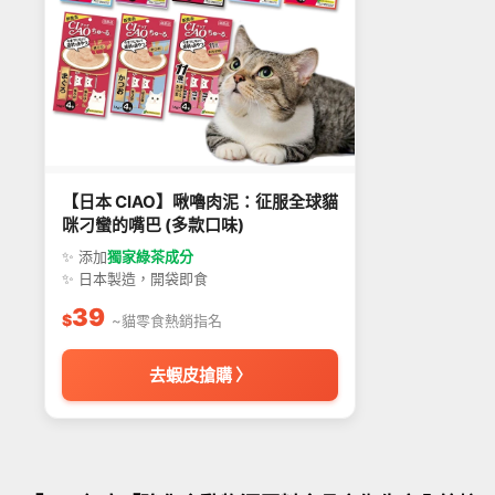
【日本 CIAO】啾嚕肉泥：征服全球貓
咪刁蠻的嘴巴 (多款口味)
✨ 添加
獨家綠茶成分
✨ 日本製造，開袋即食
39
$
~貓零食熱銷指名
去蝦皮搶購 〉