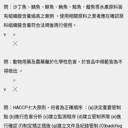
問：沙丁魚、鯖魚、鯡魚、鮪魚、鮭魚、鯷魚等水產原料皆
有組織胺含量過高之案例 ，使用相關原料之業者應在確認原
料組織胺含量符合法規後再行使用。
v
○
╳
問：動物用藥及農藥屬於化學性危害，於食品中規範皆為不
得檢出 。
○
v
╳
問：HACCP七大原則，何者為正確順序 ：(a)決定重要管制
點 (b)進行危害分析 (c)建立監測程序 (d)建立管制界限 (e)進
行確認 (f)制定矯正措施 (g)建立文件及紀錄管制 (O)badcfeg