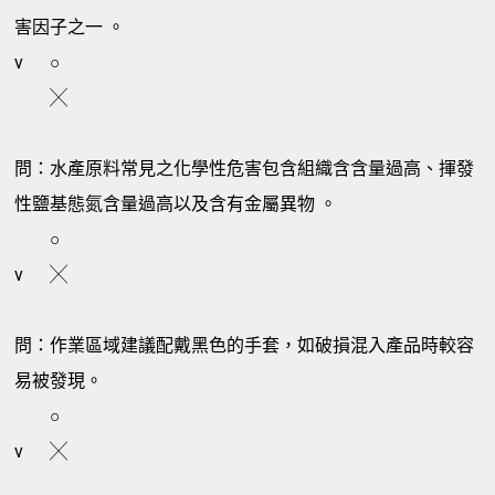
害因子之一 。
v
○
╳
問：水產原料常見之化學性危害包含組織含含量過高、揮發
性鹽基態氮含量過高以及含有金屬異物 。
○
v
╳
問：作業區域建議配戴黑色的手套，如破損混入產品時較容
易被發現。
○
v
╳