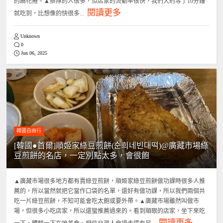
的麻花捲。▲排隊的人很多，但店家的流動率很快，我們大約等了10分鐘
閱讀更多
就吃到，比想像的快很多...
Unknown
0
Jun 06, 2025
韓國自由行
[韓國●首爾]順姬家綠豆煎餅(순희네빈대떡)@廣藏市場綠
豆煎餅的名店，一定別點太多，會很飽
▲廣藏市場很多地方都有賣綠豆煎餅，順姬家綠豆煎餅做功課時很多人推
薦的，所以當然就把它當作口袋的名單，還好有做功課，所以我們兩個共
吃一片綠豆煎餅，不知可能會吃太飽或要外帶。▲廣藏市場雖然叫做市
場，但很多小吃店家，所以還蠻推薦過來的。看到順眼的店家，坐下來吃
閱讀更多