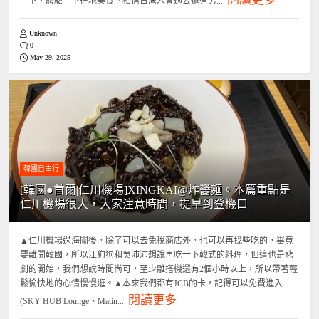
一下，體驗一下在地美食。相信台灣人會過去還有另...
Unknown
0
May 29, 2025
韓國自由行
[韓國●首爾|仁川機場]XINGKAI@炸醬麵。本篇重點是
仁川機場很大，大家注意時間，提早到登機口
▲仁川機場過海關後，除了可以去免稅商店外，也可以再找些吃的，畢竟
要離開韓國，所以江狗狗和吳沛沛想說再吃一下韓式的料理，但這也是悲
劇的開始，我們想說時間尚可，至少離搭機還有2個小時以上，所以帶著輕
鬆愉快地的心情慢慢逛。▲本來我們都有JCB的卡，記得可以免費進入
閱讀更多
(SKY HUB Lounge、Matin...