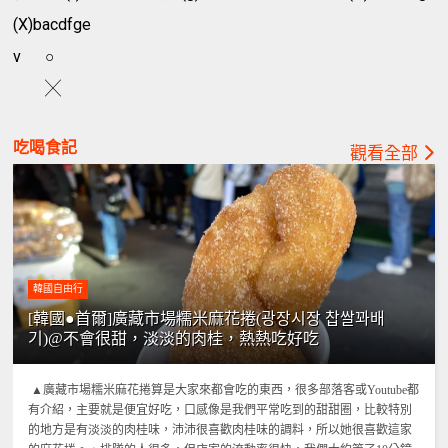
(X)bacdfge
v
○
╳
吃喝食記
觀看全部
韓國自由行
[韓國●首爾]廣藏市場糯米麻花捲(광장시장 찹쌀꽈배
기)@不會很甜，淡淡的肉桂，熱熱吃好吃
▲廣藏市場糯米麻花捲算是大家來都會吃的東西，很多部落客或Youtube都
有介紹，主要就是便宜好吃，口感像是我們平常吃到的甜甜圈，比較特別
的地方是有淡淡的肉桂味，沛沛很喜歡肉桂味的調料，所以她很喜歡這家