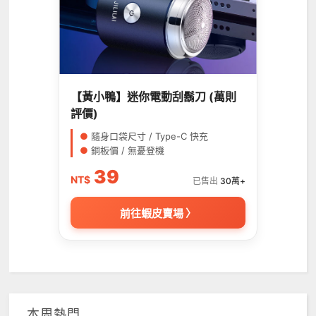
【黃小鴨】迷你電動刮鬍刀 (萬則
評價)
●
隨身口袋尺寸 / Type-C 快充
●
銅板價 / 無憂登機
39
NT$
已售出
30萬+
前往蝦皮賣場 〉
本周熱門