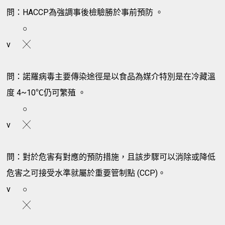
問：HACCP為強調事後檢驗勝於事前預防 。
○
v
╳
問：諾羅病毒主要傳染途徑是以食品為媒介特別是在冷藏溫
度 4~10℃仍可繁殖 。
○
v
╳
問：對於危害有對應的預防措施，且該步驟可以消除或降低
危害之可接受水準就屬於重要管制點 (CCP)。
v
○
╳