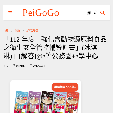
PeiGoGo
首頁
測驗
E等公務員
「112 年度「強化含動物源原料食品
之衛生安全管控輔導計畫」(冰淇
淋)」[解答]@e等公務園+e學中心
0
Morgan
2025/03/14
累積銷量 100萬+