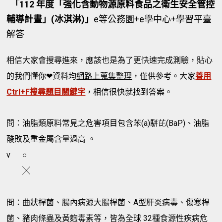
「112 年度「強化含動物源原料食品之衛生安全管控
輔導計畫」(冰淇淋)」
e等公務園+e學中心+學習平臺
解答
相信大家會搜尋進來，應該也是為了更快速完成測驗，貼心
的我們懂你❤資料均
網路上蒐集整理
，僅供參考。大家
善用
Ctrl+F搜尋題目關鍵字
，相信很快就找到答案。
問：油脂類原料常見之危害項目包含苯(a)駢芘(BaP)、油脂
酸敗及重金屬含量過高 。
v
○
╳
問：曲狀桿菌、腸內病源大腸桿菌、A型肝炎病毒、傷寒桿
菌、豬肉條蟲及黃麴毒素等，皆為全球 32種食源性疾病危