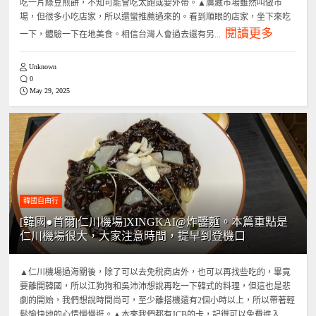
吃一片綠豆煎餅，不知可能會吃太飽或要外帶。▲廣藏市場雖然叫做市
場，但很多小吃店家，所以還蠻推薦過來的。看到順眼的店家，坐下來吃
閱讀更多
一下，體驗一下在地美食。相信台灣人會過去還有另...
Unknown
0
May 29, 2025
韓國自由行
[韓國●首爾|仁川機場]XINGKAI@炸醬麵。本篇重點是
仁川機場很大，大家注意時間，提早到登機口
▲仁川機場過海關後，除了可以去免稅商店外，也可以再找些吃的，畢竟
要離開韓國，所以江狗狗和吳沛沛想說再吃一下韓式的料理，但這也是悲
劇的開始，我們想說時間尚可，至少離搭機還有2個小時以上，所以帶著輕
鬆愉快地的心情慢慢逛。▲本來我們都有JCB的卡，記得可以免費進入