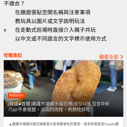
不適合？
在牆面張貼空間名稱與注意事項
教玩具以圖片或文字說明玩法
v
在走動式巡場時直接介入親子共玩
以中文或不同語言的文字標示使用方式
吃喝食記
觀看全部
韓國自由行
[韓國●首爾]廣藏市場糯米麻花捲(광장시장 찹쌀꽈배
기)@不會很甜，淡淡的肉桂，熱熱吃好吃
▲廣藏市場糯米麻花捲算是大家來都會吃的東西，很多部落客或Youtube都