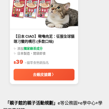
【日本 CIAO】啾嚕肉泥：征服全球貓
咪刁蠻的嘴巴 (多款口味)
✨ 添加
獨家綠茶成分
✨ 日本製造，開袋即食
39
$
~貓零食熱銷指名
去蝦皮搶購 〉
「親子館的親子活動規劃」
e等公務園+e學中心+學