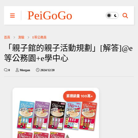
PeiGoGo
首頁
測驗
E等公務員
「親子館的親子活動規劃」[解答]@e
等公務園+e學中心
0
Morgan
2024/12/20
累積銷量 100萬+