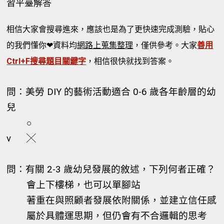
習平臺解答
相信大家會搜尋進來，應該也是為了更快速完成測驗，貼心
的我們懂你❤資料均
網路上蒐集整理
，僅供參考。大家
善用
Ctrl+F搜尋題目關鍵字
，相信很快就找到答案。
問：美勞 DIY 的藝術活動適合 0-6 歲各年齡層的幼
兒
○
v
╳
問：有關 2-3 歲幼兒發展的敘述，下列何者正確？
會上下樓梯，也可以單腳站
著重在與照顧者發展依附關係，並建立信任感
屬於具體運思期，但仍會有不合邏輯的思考