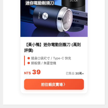
【黃小鴨】迷你電動刮鬍刀 (萬則
評價)
●
隨身口袋尺寸 / Type-C 快充
●
銅板價 / 無憂登機
39
NT$
已售出
30萬+
前往蝦皮賣場 〉