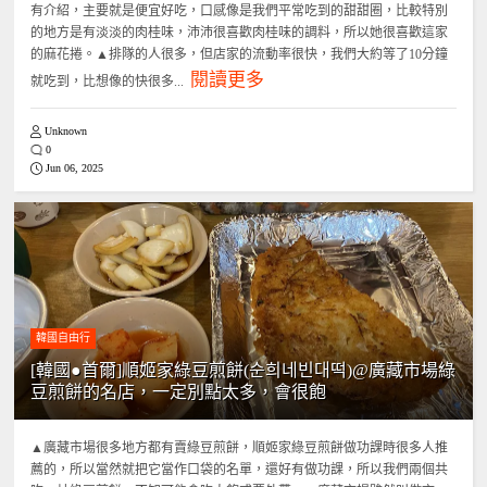
有介紹，主要就是便宜好吃，口感像是我們平常吃到的甜甜圈，比較特別
的地方是有淡淡的肉桂味，沛沛很喜歡肉桂味的調料，所以她很喜歡這家
的麻花捲。▲排隊的人很多，但店家的流動率很快，我們大約等了10分鐘
閱讀更多
就吃到，比想像的快很多...
Unknown
0
Jun 06, 2025
韓國自由行
[韓國●首爾]順姬家綠豆煎餅(순희네빈대떡)@廣藏市場綠
豆煎餅的名店，一定別點太多，會很飽
▲廣藏市場很多地方都有賣綠豆煎餅，順姬家綠豆煎餅做功課時很多人推
薦的，所以當然就把它當作口袋的名單，還好有做功課，所以我們兩個共