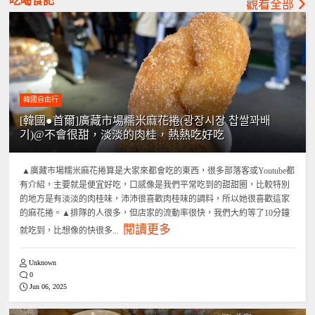
吃喝食記
觀看全部
韓國自由行
[韓國●首爾]廣藏市場糯米麻花捲(광장시장 찹쌀꽈배
기)@不會很甜，淡淡的肉桂，熱熱吃好吃
▲廣藏市場糯米麻花捲算是大家來都會吃的東西，很多部落客或Youtube都
有介紹，主要就是便宜好吃，口感像是我們平常吃到的甜甜圈，比較特別
的地方是有淡淡的肉桂味，沛沛很喜歡肉桂味的調料，所以她很喜歡這家
的麻花捲。▲排隊的人很多，但店家的流動率很快，我們大約等了10分鐘
閱讀更多
就吃到，比想像的快很多...
Unknown
0
Jun 06, 2025