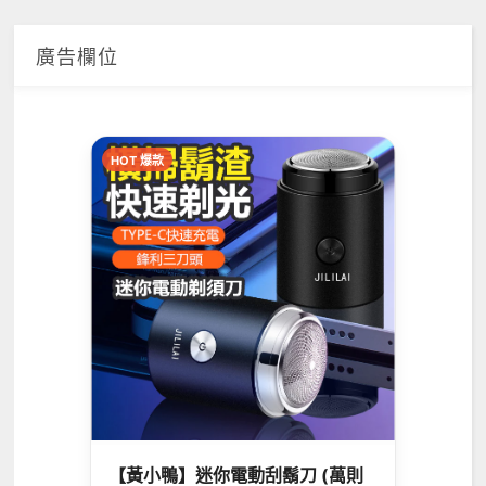
廣告欄位
HOT 爆款
【黃小鴨】迷你電動刮鬍刀 (萬則