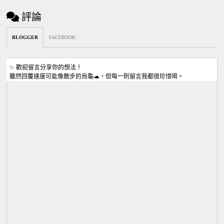
評論
BLOGGER
FACEBOOK
✨ 歡迎留言分享你的想法！
雖然回覆速度可能像散步的烏龜🐢，但每一則留言我都很珍惜唷。