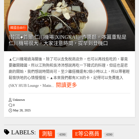
韓國自由行
[韓國●首爾|仁川機場]XINGKAI@炸醬麵。本篇重點是
仁川機場很大，大家注意時間，提早到登機口
▲仁川機場過海關後，除了可以去免稅商店外，也可以再找些吃的，畢竟
要離開韓國，所以江狗狗和吳沛沛想說再吃一下韓式的料理，但這也是悲
劇的開始，我們想說時間尚可，至少離搭機還有2個小時以上，所以帶著輕
鬆愉快地的心情慢慢逛。▲本來我們都有JCB的卡，記得可以免費進入
閱讀更多
(SKY HUB Lounge、Matin...
Unknown
0
May 28, 2025
LABELS:
測驗
E等公務員
4390
4390