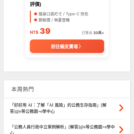
評價)
●
隨身口袋尺寸 / Type-C 快充
●
銅板價 / 無憂登機
39
NT$
已售出
30萬+
前往蝦皮賣場 〉
本周熱門
「好好用 AI：了解「AI 風險」的公務生存指南」[解
答]@e等公務園+e學中心
「公務人員行政中立案例解析」[解答]@e等公務園+e學中
心