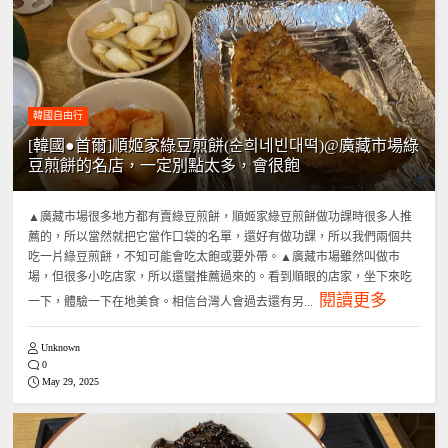
韓國自由行
[韓國●首爾]順姬家綠豆煎餅(순희네빈대떡)@廣藏市場綠
豆煎餅的名店，一定別點太多，會很飽
▲廣藏市場很多地方都有賣綠豆煎餅，順姬家綠豆煎餅做功課時很多人推
薦的，所以當然就把它當作口袋的名單，還好有做功課，所以我們兩個共
吃一片綠豆煎餅，不知可能會吃太飽或要外帶。▲廣藏市場雖然叫做市
場，但很多小吃店家，所以還蠻推薦過來的。看到順眼的店家，坐下來吃
閱讀更多
一下，體驗一下在地美食。相信台灣人會過去還有另...
Unknown
0
May 29, 2025