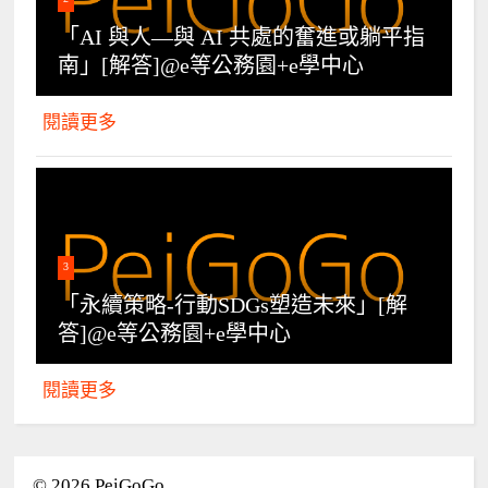
「AI 與人—與 AI 共處的奮進或躺平指
南」[解答]@e等公務園+e學中心
閱讀更多
3
「永續策略-行動SDGs塑造未來」[解
答]@e等公務園+e學中心
閱讀更多
©
2026
PeiGoGo