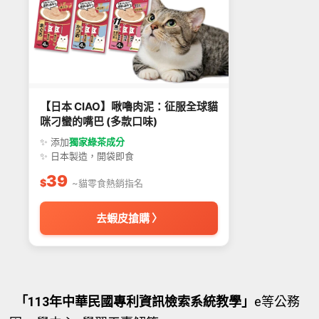
【日本 CIAO】啾嚕肉泥：征服全球貓
咪刁蠻的嘴巴 (多款口味)
✨ 添加
獨家綠茶成分
✨ 日本製造，開袋即食
39
$
~貓零食熱銷指名
去蝦皮搶購 〉
「113年中華民國專利資訊檢索系統教學」
e等公務