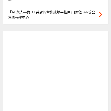
「AI 與人—與 AI 共處的奮進或躺平指南」[解答]@e等公
務園+e學中心