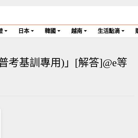
遊
日本
韓國
越南
生活點滴
普考基訓專用)」[解答]@e等