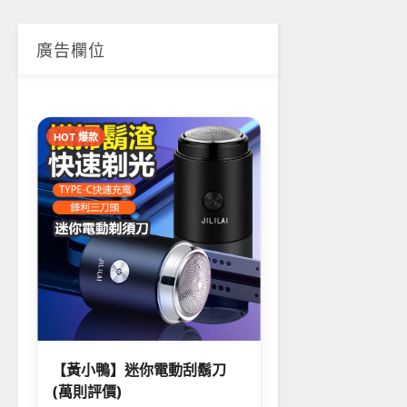
廣告欄位
HOT 爆款
【黃小鴨】迷你電動刮鬍刀
(萬則評價)