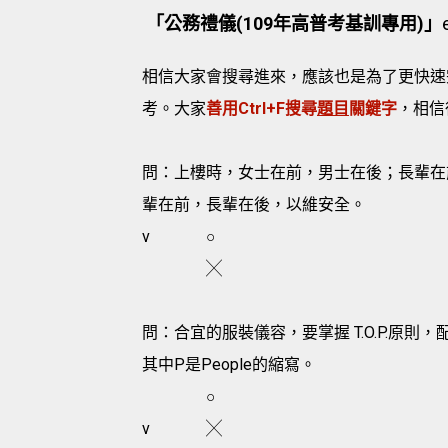
「公務禮儀(109年高普考基訓專用)」
相信大家會搜尋進來，應該也是為了更快速
考。大家
善用Ctrl+F搜尋
題目
關鍵字
，相信
問：上樓時，女士在前，男士在後；長輩在
輩在前，長輩在後，以維安全。
v
○
╳
問：合宜的服裝儀容，要掌握 T.O.P.原
其中P是People的縮寫。
○
v
╳