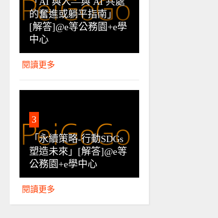
「AI 與人—與 AI 共處
的奮進或躺平指南」
[解答]@e等公務園+e學
中心
閱讀更多
3
「永續策略-行動SDGs
塑造未來」[解答]@e等
公務園+e學中心
閱讀更多