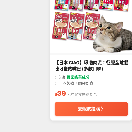
【日本 CIAO】啾嚕肉泥：征服全球貓
咪刁蠻的嘴巴 (多款口味)
✨ 添加
獨家綠茶成分
✨ 日本製造，開袋即食
39
$
~貓零食熱銷指名
去蝦皮搶購 〉