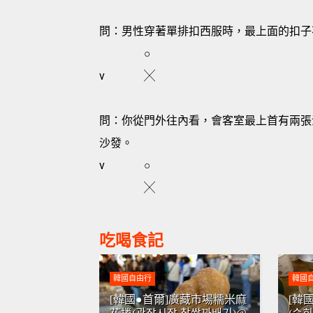
問：男性穿著單排扣西服時，最上面的扣子
○
v
╳
問：你從門外往內看，會客室最上首有兩張
沙發。
v
○
╳
吃喝食記
韓國自由行
韓國
[韓國●首爾]廣藏市場糯米麻
[韓