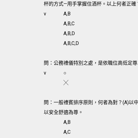
杯的方式—用手掌握住酒杯。以上何者正確
v
A,B
A,B,C
A,B,D
A,B,C,D
問：公務禮儀特別之處，是依職位高低定尊
v
○
╳
問：一般禮賓排序原則，何者為對？(A)以中
以安全舒適為尊。
A,B
A,C