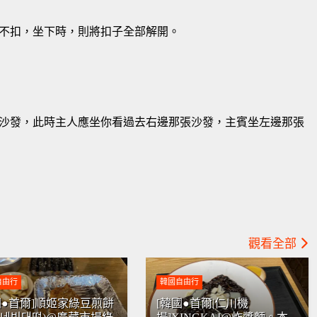
不扣，坐下時，則將扣子全部解開。
沙發，此時主人應坐你看過去右邊那張沙發，主賓坐左邊那張
觀看全部
自由行
韓國自由行
國●首爾]順姬家綠豆煎餅
[韓國●首爾|仁川機