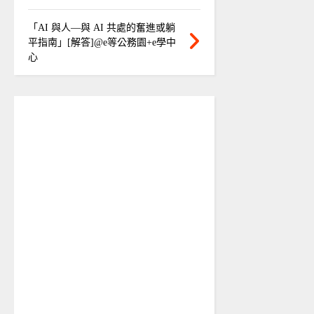
「AI 與人—與 AI 共處的奮進或躺
平指南」[解答]@e等公務園+e學中
心