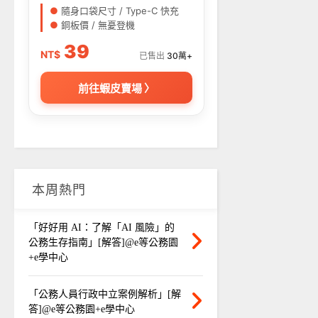
●
隨身口袋尺寸 / Type-C 快充
●
銅板價 / 無憂登機
39
NT$
已售出
30萬+
前往蝦皮賣場 〉
本周熱門
「好好用 AI：了解「AI 風險」的
公務生存指南」[解答]@e等公務園
+e學中心
「公務人員行政中立案例解析」[解
答]@e等公務園+e學中心