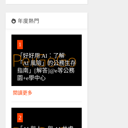
年度熱門
1
「好好用 AI：了解
「AI 風險」的公務生存
指南」[解答]@e等公務
園+e學中心
閱讀更多
2