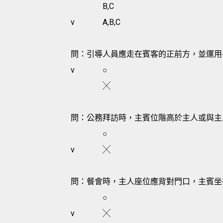
B,C
v
A,B,C
問：引導人員應走在賓客的正前方，並運用
v
○
╳
問：公務拜訪時，主賓位階高於主人或與主
○
v
╳
問：餐會時，主人座位應背對門口，主賓坐
○
v
╳