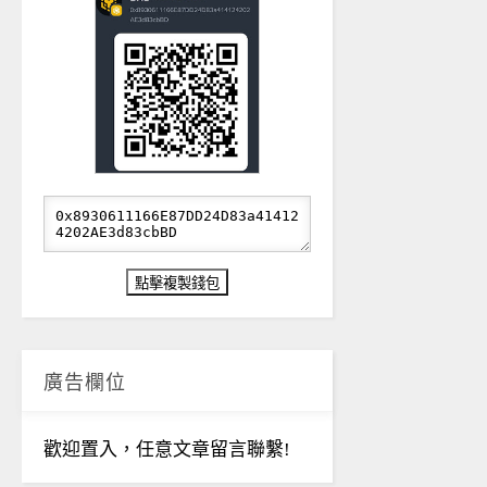
廣告欄位
歡迎置入，任意文章留言聯繫!