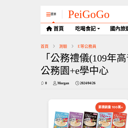
PeiGoGo
選單
首頁
吃喝食記
國內旅
首頁
測驗
E等公務員
「公務禮儀(109年高
公務園+e學中心
0
Morgan
2024/04/26
累積銷量 100萬+