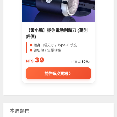
【黃小鴨】迷你電動刮鬍刀 (萬則
評價)
●
隨身口袋尺寸 / Type-C 快充
●
銅板價 / 無憂登機
39
NT$
已售出
30萬+
前往蝦皮賣場 〉
本周熱門