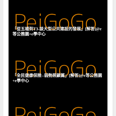
「從五楊到T3-談大型公共建設的發展」[解答]@e
等公務園+e學中心
「全民健康保險--弱勢照顧篇」[解答]@e等公務園
+e學中心