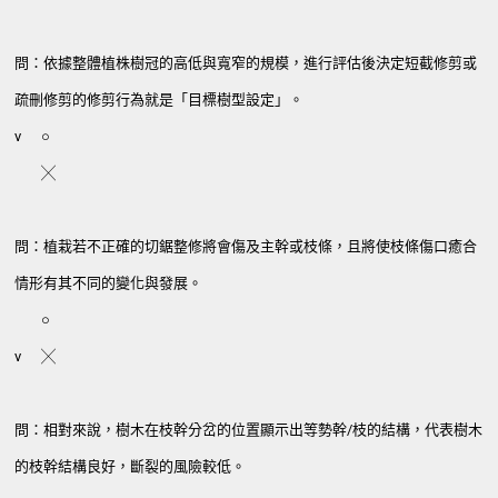
問：依據整體植株樹冠的高低與寬窄的規模，進行評估後決定短截修剪或
疏刪修剪的修剪行為就是「目標樹型設定」。
v
○
╳
問：植栽若不正確的切鋸整修將會傷及主幹或枝條，且將使枝條傷口癒合
情形有其不同的變化與發展。
○
v
╳
問：相對來說，樹木在枝幹分岔的位置顯示出等勢幹/枝的結構，代表樹木
的枝幹結構良好，斷裂的風險較低。