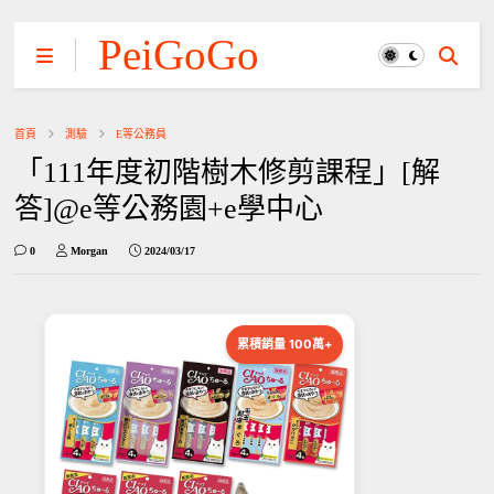
PeiGoGo
首頁
測驗
E等公務員
「111年度初階樹木修剪課程」[解
答]@e等公務園+e學中心
0
Morgan
2024/03/17
累積銷量 100萬+