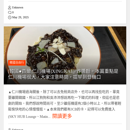
Unknown
0
May 29, 2025
韓國自由行
[韓國●首爾|仁川機場]XINGKAI@炸醬麵。本篇重點是
仁川機場很大，大家注意時間，提早到登機口
▲仁川機場過海關後，除了可以去免稅商店外，也可以再找些吃的，畢竟
要離開韓國，所以江狗狗和吳沛沛想說再吃一下韓式的料理，但這也是悲
劇的開始，我們想說時間尚可，至少離搭機還有2個小時以上，所以帶著輕
鬆愉快地的心情慢慢逛。▲本來我們都有JCB的卡，記得可以免費進入
閱讀更多
(SKY HUB Lounge、Matin...
Unknown