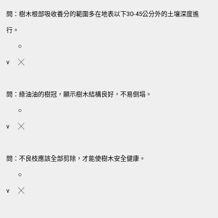
問：樹木根部吸收養分的範圍多在地表以下30-45公分外的土壤深度進
行。
○
v
╳
問：綠油油的樹冠，顯示樹木結構良好，不易倒塌。
○
v
╳
問：不良枝應該全部剪除，才能使樹木安全健康。
○
v
╳