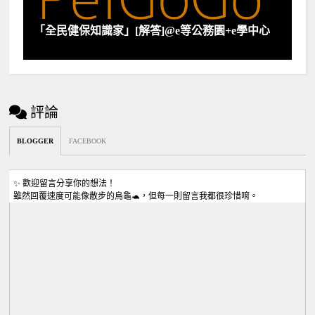
「全民健保知識家」[解答]@e等公務園+e學中心
評論
BLOGGER
FACEBOOK
✨ 歡迎留言分享你的想法！
雖然回覆速度可能像散步的烏龜🐢，但每一則留言我都很珍惜唷。