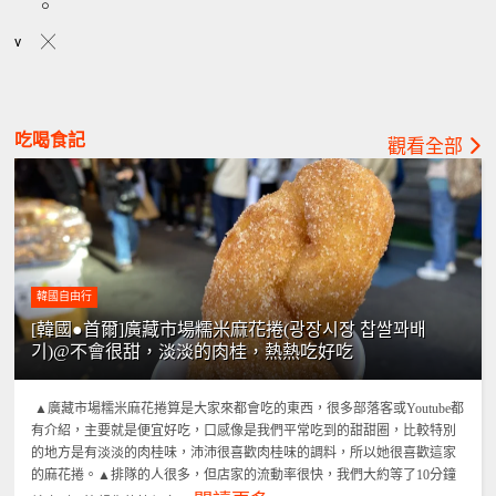
○
v
╳
吃喝食記
觀看全部
韓國自由行
[韓國●首爾]廣藏市場糯米麻花捲(광장시장 찹쌀꽈배
기)@不會很甜，淡淡的肉桂，熱熱吃好吃
▲廣藏市場糯米麻花捲算是大家來都會吃的東西，很多部落客或Youtube都
有介紹，主要就是便宜好吃，口感像是我們平常吃到的甜甜圈，比較特別
的地方是有淡淡的肉桂味，沛沛很喜歡肉桂味的調料，所以她很喜歡這家
的麻花捲。▲排隊的人很多，但店家的流動率很快，我們大約等了10分鐘