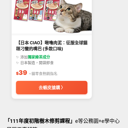
【日本 CIAO】啾嚕肉泥：征服全球貓
咪刁蠻的嘴巴 (多款口味)
✨ 添加
獨家綠茶成分
✨ 日本製造，開袋即食
39
$
~貓零食熱銷指名
去蝦皮搶購 〉
「111年度初階樹木修剪課程」
e等公務園+e學中心