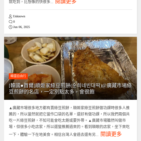
閱讀更多
就吃到，比想像的快很多...
Unknown
0
Jun 06, 2025
韓國自由行
[韓國●首爾]順姬家綠豆煎餅(순희네빈대떡)@廣藏市場綠
豆煎餅的名店，一定別點太多，會很飽
▲廣藏市場很多地方都有賣綠豆煎餅，順姬家綠豆煎餅做功課時很多人推
薦的，所以當然就把它當作口袋的名單，還好有做功課，所以我們兩個共
吃一片綠豆煎餅，不知可能會吃太飽或要外帶。▲廣藏市場雖然叫做市
場，但很多小吃店家，所以還蠻推薦過來的。看到順眼的店家，坐下來吃
閱讀更多
一下，體驗一下在地美食。相信台灣人會過去還有另...