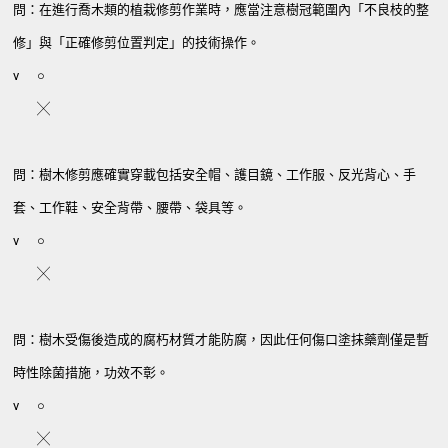
問：在進行喬木類的植栽修剪作業時，應當注意樹冠範圍內「不良枝的整
修」與「正確修剪位置判定」的技術操作。
v
○
╳
問：樹木修剪應確實穿載包括安全帽、護目鏡、工作服、反光背心、手
套、工作鞋、安全背帶、腰帶、袋具等。
v
○
╳
問：樹木受傷後造成的腐朽材質才能防腐，因此任何傷口塗抹藥劑僅是暫
時性除菌措施，功效不彰。
v
○
╳