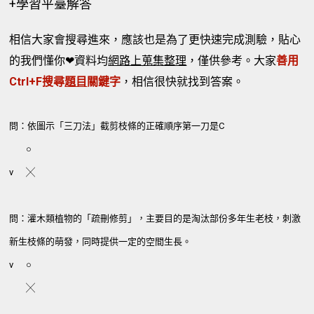
+學習平臺解答
相信大家會搜尋進來，應該也是為了更快速完成測驗，貼心
的我們懂你❤資料均
網路上蒐集整理
，僅供參考。大家
善用
Ctrl+F搜尋
題目
關鍵字
，相信很快就找到答案。
問：依圖示「三刀法」截剪枝條的正確順序第一刀是C
○
v
╳
問：灌木類植物的「疏刪修剪」，主要目的是淘汰部份多年生老枝，刺激
新生枝條的萌發，同時提供一定的空間生長。
v
○
╳