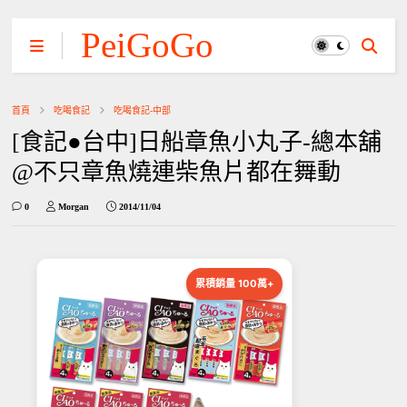
PeiGoGo
首頁
吃喝食記
吃喝食記-中部
[食記●台中]日船章魚小丸子-總本舖
@不只章魚燒連柴魚片都在舞動
0
Morgan
2014/11/04
累積銷量 100萬+