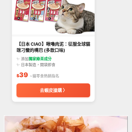
【日本 CIAO】啾嚕肉泥：征服全球貓
咪刁蠻的嘴巴 (多款口味)
✨ 添加
獨家綠茶成分
✨ 日本製造，開袋即食
39
$
~貓零食熱銷指名
去蝦皮搶購 〉