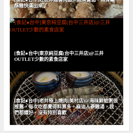
酥雞快滿出來了
[食記●台中]東京純豆腐(台中三井店)@三井
OUTLET少數的素食店家
[食記●台中]老井極上燒肉(美村店)@海味鮮蛤粥很
推薦，每次吃都覺得料算多。麻油人蔘雞湯，我
們都還好，沒有特別喜歡