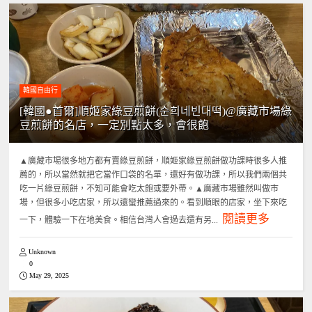
韓國自由行
[韓國●首爾]順姬家綠豆煎餅(순희네빈대떡)@廣藏市場綠
豆煎餅的名店，一定別點太多，會很飽
▲廣藏市場很多地方都有賣綠豆煎餅，順姬家綠豆煎餅做功課時很多人推
薦的，所以當然就把它當作口袋的名單，還好有做功課，所以我們兩個共
吃一片綠豆煎餅，不知可能會吃太飽或要外帶。▲廣藏市場雖然叫做市
場，但很多小吃店家，所以還蠻推薦過來的。看到順眼的店家，坐下來吃
閱讀更多
一下，體驗一下在地美食。相信台灣人會過去還有另...
Unknown
0
May 29, 2025