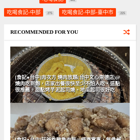
吃喝食記-中部
吃喝食記-中部-臺中市
275
225
RECOMMENDED FOR YOU
[食記●台中]肉次方 燒肉放題(台中文心崇德店)@
燒肉吃到飽，店家出餐很快至少不怕人吃，這點
很推薦。甜點烤芋泥起司燒、地瓜起司很好吃
[食記●台中]莊爸炸雞魯肉飯@經濟實惠，無骨鹹