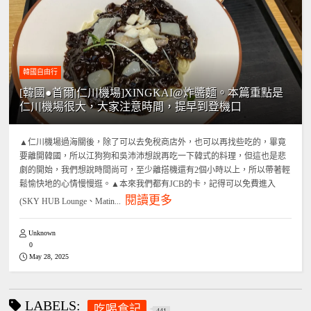
韓國自由行
[韓國●首爾|仁川機場]XINGKAI@炸醬麵。本篇重點是
仁川機場很大，大家注意時間，提早到登機口
▲仁川機場過海關後，除了可以去免稅商店外，也可以再找些吃的，畢竟
要離開韓國，所以江狗狗和吳沛沛想說再吃一下韓式的料理，但這也是悲
劇的開始，我們想說時間尚可，至少離搭機還有2個小時以上，所以帶著輕
鬆愉快地的心情慢慢逛。▲本來我們都有JCB的卡，記得可以免費進入
閱讀更多
(SKY HUB Lounge、Matin...
Unknown
0
May 28, 2025
LABELS:
吃喝食記
441