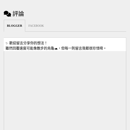
評論
BLOGGER
FACEBOOK
✨ 歡迎留言分享你的想法！
雖然回覆速度可能像散步的烏龜🐢，但每一則留言我都很珍惜唷。