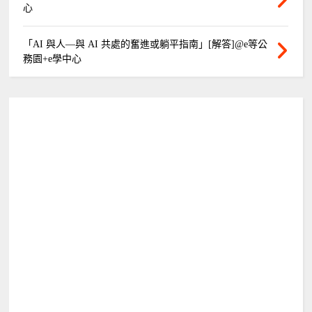
心
「AI 與人—與 AI 共處的奮進或躺平指南」[解答]@e等公
務園+e學中心