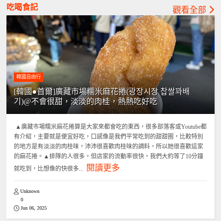
吃喝食記
觀看全部
韓國自由行
[韓國●首爾]廣藏市場糯米麻花捲(광장시장 찹쌀꽈배
기)@不會很甜，淡淡的肉桂，熱熱吃好吃
▲廣藏市場糯米麻花捲算是大家來都會吃的東西，很多部落客或Youtube都
有介紹，主要就是便宜好吃，口感像是我們平常吃到的甜甜圈，比較特別
的地方是有淡淡的肉桂味，沛沛很喜歡肉桂味的調料，所以她很喜歡這家
的麻花捲。▲排隊的人很多，但店家的流動率很快，我們大約等了10分鐘
閱讀更多
就吃到，比想像的快很多...
Unknown
0
Jun 06, 2025