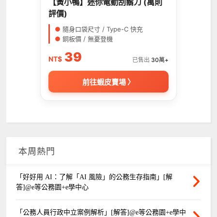
【黃小鴨】迷你電動刮鬍刀 (萬則
評價)
●
隨身口袋尺寸 / Type-C 快充
●
銅板價 / 無憂登機
39
NT$
已售出
30萬+
前往蝦皮賣場 〉
本周熱門
「好好用 AI：了解「AI 風險」的公務生存指南」[解
答]@e等公務園+e學中心
「公務人員行政中立案例解析」[解答]@e等公務園+e學中