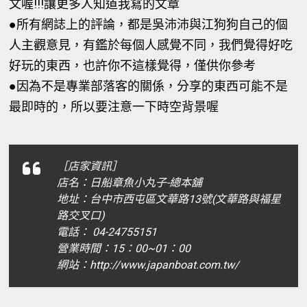
文喔!!!讓更多人知道我寫的文章
●所有網誌上的評論，都是吳沛沛與江狗狗自己的個
人主觀意見，有鑑於每個人感覺不同，我們覺得好吃
好玩的東西，也許你不這樣覺得，僅供你參考
●因為不是專業部落客的關係，分享的東西可能不是
最即時的，所以要注意一下時空背景喔
［店家資訊］
店名：日船章魚小丸子-總本舖
地址：台中市西屯區文華路13號(文華路與福星
路交叉口)
電話： 04-24755151
營業時間：15：00~01：00
網站：http://www.japanboat.com.tw/