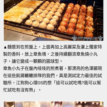
▲
麵漿到在煎盤上，上面再加上高麗菜及灑上獨家特
製的香料，放上章魚塊，之後持續翻滾章魚燒小丸
子，讓它變成一顆顆的圓球型。
章魚小丸子在盤內吱吱的煎煮著，那漂亮的色澤顯現
在這些飢腸轆轆排隊的我們，真是測試定力最佳的試
驗所，江狗狗心理OS的想「這可以試吃嗎?我可以幫
忙試吃有沒有熟」。