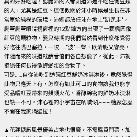
真的好好吃喔！認識沛的人都知道沛是不吃任何豆類
的人，尤其是紅豆。這個攸關於沛小時候是生長在非
常原始純樸的環境，沛媽都放任沛在地上"趴趴走"，
爬著爬著眼睛視窗裡的12點鐘方向出現了一顆橢圓像
紅豆的顆粒物，嬰兒時期的我們當然看到什麼都覺得
好吃往嘴巴塞拉，一咬......"波"一聲，既清脆又響亮，
伴隨而來的味道就請看倌們各自想像了。從此，沛就
拒絕任何長得像蟑螂蛋的食物了。
可是......自從沛吃到這碗紅豆鮮奶冰淇淋後，竟然覺得
此物只應天上有，怎麼有如此可口的食物讓我也能享
受品嚐紅豆帶來的頻頻火花，香醇綿密的鮮奶冰淇淋
也缺一不可。沛心裡的小宇宙在吶喊:吼~~~糖廠怎麼
不開在我家隔壁拉！
▲
花蓮糖廠風景優美占地也很廣，不需購買門票，加