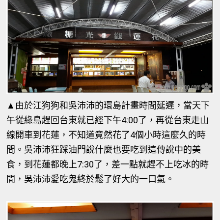
▲
由於江狗狗和吳沛沛的環島計畫時間延遲，當天下
午從綠島趕回台東就已經下午4:00了，再從台東走山
線開車到花蓮，不知道竟然花了4個小時這麼久的時
間。吳沛沛狂踩油門說什麼也要吃到這傳說中的美
食，到花蓮都晚上7:30了，差一點就趕不上吃冰的時
間，吳沛沛愛吃鬼終於鬆了好大的一口氣。