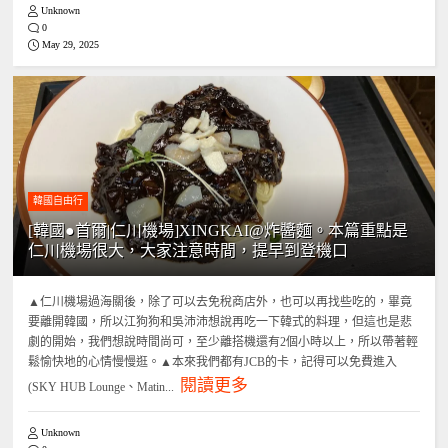
Unknown
0
May 29, 2025
韓國自由行
[韓國●首爾|仁川機場]XINGKAI@炸醬麵。本篇重點是
仁川機場很大，大家注意時間，提早到登機口
▲仁川機場過海關後，除了可以去免稅商店外，也可以再找些吃的，畢竟
要離開韓國，所以江狗狗和吳沛沛想說再吃一下韓式的料理，但這也是悲
劇的開始，我們想說時間尚可，至少離搭機還有2個小時以上，所以帶著輕
鬆愉快地的心情慢慢逛。▲本來我們都有JCB的卡，記得可以免費進入
閱讀更多
(SKY HUB Lounge、Matin...
Unknown