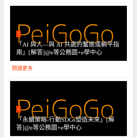
2
「AI 與人—與 AI 共處的奮進或躺平指
南」[解答]@e等公務園+e學中心
閱讀更多
3
「永續策略-行動SDGs塑造未來」[解
答]@e等公務園+e學中心