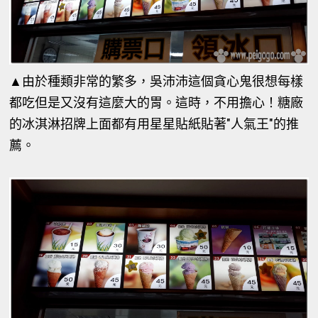
▲
由於種類非常的繁多，吳沛沛這個貪心鬼很想每樣
都吃但是又沒有這麼大的胃。這時，不用擔心！糖廠
的冰淇淋招牌上面都有用星星貼紙貼著"人氣王"的推
薦。