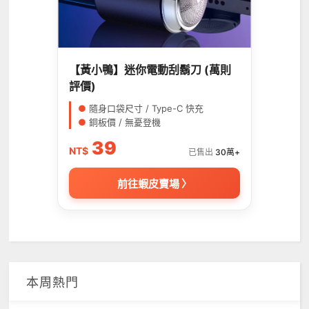
【黃小鴨】迷你電動刮鬍刀 (萬則
評價)
●
隨身口袋尺寸 / Type-C 快充
●
銅板價 / 無憂登機
39
NT$
已售出
30萬+
前往蝦皮賣場 〉
本周熱門