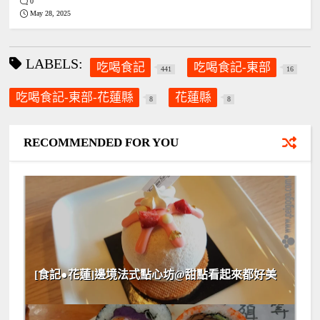
0
May 28, 2025
LABELS:
吃喝食記
吃喝食記-東部
441
16
吃喝食記-東部-花蓮縣
花蓮縣
8
8
RECOMMENDED FOR YOU
[食記●花蓮]邊境法式點心坊@甜點看起來都好美