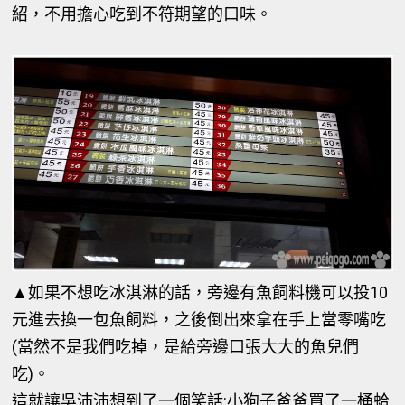
紹，不用擔心吃到不符期望的口味。
▲
如果不想吃冰淇淋的話，旁邊有魚飼料機可以投10
元進去換一包魚飼料，之後倒出來拿在手上當零嘴吃
(當然不是我們吃掉，是給旁邊口張大大的魚兒們
吃)。
這就讓吳沛沛想到了一個笑話:小狗子爸爸買了一桶蛤