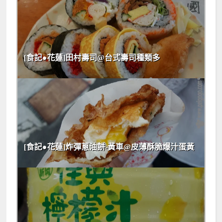
[食記●花蓮]田村壽司@台式壽司種類多
[食記●花蓮]炸彈蔥油餅-黃車@皮薄酥脆爆汁蛋黃