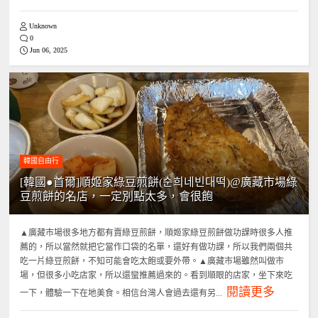
Unknown
0
Jun 06, 2025
韓國自由行
[韓國●首爾]順姬家綠豆煎餅(순희네빈대떡)@廣藏市場綠
豆煎餅的名店，一定別點太多，會很飽
▲廣藏市場很多地方都有賣綠豆煎餅，順姬家綠豆煎餅做功課時很多人推
薦的，所以當然就把它當作口袋的名單，還好有做功課，所以我們兩個共
吃一片綠豆煎餅，不知可能會吃太飽或要外帶。▲廣藏市場雖然叫做市
場，但很多小吃店家，所以還蠻推薦過來的。看到順眼的店家，坐下來吃
閱讀更多
一下，體驗一下在地美食。相信台灣人會過去還有另...