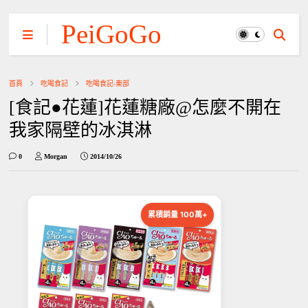
PeiGoGo
首頁
吃喝食記
吃喝食記-東部
[食記●花蓮]花蓮糖廠@怎麼不開在
我家隔壁的冰淇淋
0
Morgan
2014/10/26
累積銷量 100萬+