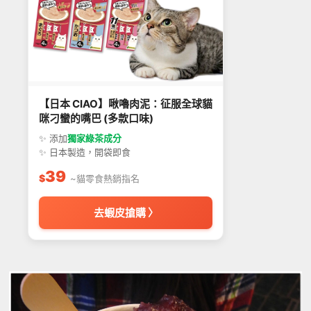
【日本 CIAO】啾嚕肉泥：征服全球貓
咪刁蠻的嘴巴 (多款口味)
✨ 添加
獨家綠茶成分
✨ 日本製造，開袋即食
39
$
~貓零食熱銷指名
去蝦皮搶購 〉