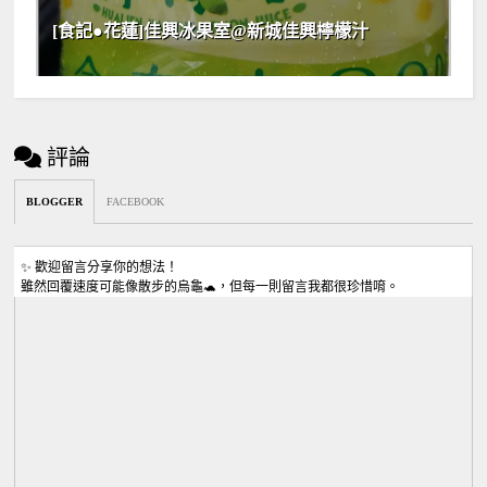
[食記●花蓮]佳興冰果室@新城佳興檸檬汁
評論
BLOGGER
FACEBOOK
✨ 歡迎留言分享你的想法！
雖然回覆速度可能像散步的烏龜🐢，但每一則留言我都很珍惜唷。