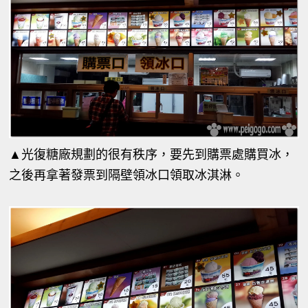
▲
光復糖廠規劃的很有秩序，要先到購票處購買冰，
之後再拿著發票到隔壁領冰口領取冰淇淋。