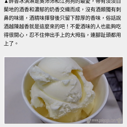
▲
醉香冰淇淋是吳沛沛和江狗狗的最愛，帶有淡淡白
蘭地的酒香和濃郁的奶香交織而成，沒有酒類獨有刺
鼻的味道，酒精味揮發後只留下醇厚的香味，俗話說
酒越陳越香就是這麼來的吧！不愛酒味的人也能夠吃
得很開心，忍不住伸出手上的大拇指，連腳趾頭都用
上了。