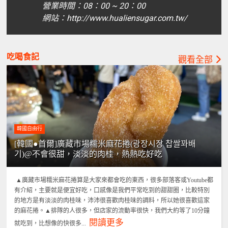
營業時間：08：00 ~ 20：00
網站：http://www.hualiensugar.com.tw/
吃喝食記
觀看全部
韓國自由行
[韓國●首爾]廣藏市場糯米麻花捲(광장시장 찹쌀꽈배
기)@不會很甜，淡淡的肉桂，熱熱吃好吃
▲廣藏市場糯米麻花捲算是大家來都會吃的東西，很多部落客或Youtube都
有介紹，主要就是便宜好吃，口感像是我們平常吃到的甜甜圈，比較特別
的地方是有淡淡的肉桂味，沛沛很喜歡肉桂味的調料，所以她很喜歡這家
的麻花捲。▲排隊的人很多，但店家的流動率很快，我們大約等了10分鐘
閱讀更多
就吃到，比想像的快很多...