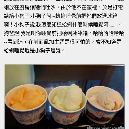
蜊放在廚房讓牠們吐沙，由於他不在家裡，於是打電
話給小狗子:小狗子阿~蛤蜊睡覺前把牠們放進冰箱
啊！小狗子說:我怎麼知道蛤蜊什麼時候睡覺阿........。
狗爸說:我是叫你睡覺前把蛤蜊冰冰箱。哈哈哈哈哈哈
~看到這，在前面亂加主詞是很可怕的，會不知道是
蛤蜊睡覺還是小狗子睡覺。