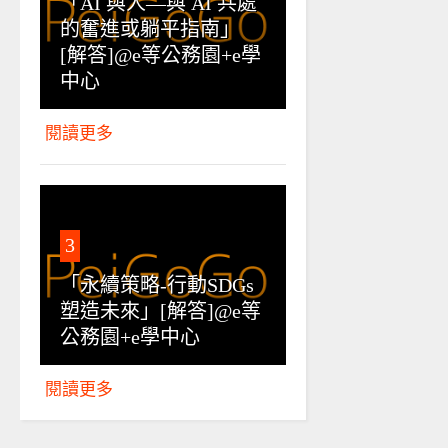
「AI 與人—與 AI 共處
的奮進或躺平指南」
[解答]@e等公務園+e學
中心
閱讀更多
3
「永續策略-行動SDGs
塑造未來」[解答]@e等
公務園+e學中心
閱讀更多