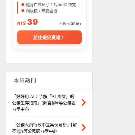
●
隨身口袋尺寸 / Type-C 快充
●
銅板價 / 無憂登機
39
NT$
已售出
30萬+
前往蝦皮賣場 〉
本周熱門
「好好用 AI：了解「AI 風險」的
公務生存指南」[解答]@e等公務園
+e學中心
「公務人員行政中立案例解析」[解
答]@e等公務園+e學中心