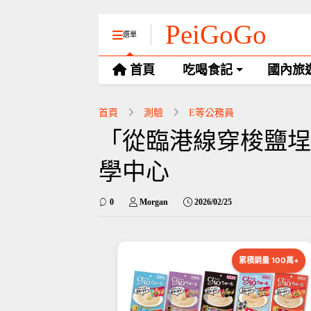
PeiGoGo
選單
首頁
吃喝食記
國內旅
首頁
測驗
E等公務員
「從臨港線穿梭鹽埕今
學中心
0
Morgan
2026/02/25
累積銷量 100萬+