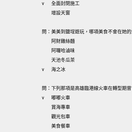
v
全面封閉施工
增設天窗
問：美美到鹽埕遊玩，哪項美食不會在她的
阿財雞絲麵
阿囉哈滷味
天池冬瓜茶
v
海之冰
問：下列那項是高雄臨港線火車在轉型期曾
v
嘟嘟火車
賞海專車
觀光包車
美食餐車