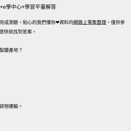
+e學中心+學習平臺解答
完成測驗，貼心的我們懂你❤資料均
網路上蒐集整理
，僅供參
很快就找到答案。
製鹽產地？
貨物運輸。