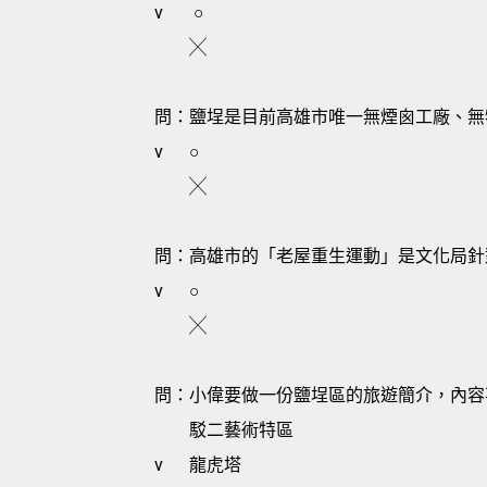
v
○
╳
問：鹽埕是目前高雄市唯一無煙囪工廠、無
v
○
╳
問：高雄市的「老屋重生運動」是文化局針
v
○
╳
問：小偉要做一份鹽埕區的旅遊簡介，內容
駁二藝術特區
v
龍虎塔