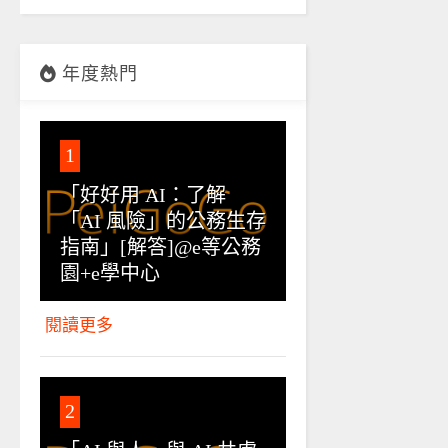
年度熱門
1
「好好用 AI：了解
「AI 風險」的公務生存
指南」[解答]@e等公務
園+e學中心
閱讀更多
2