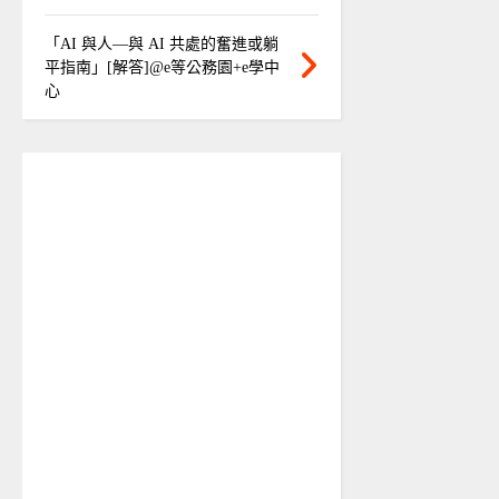
「AI 與人—與 AI 共處的奮進或躺
平指南」[解答]@e等公務園+e學中
心