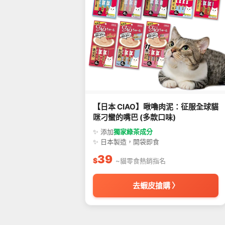
【日本 CIAO】啾嚕肉泥：征服全球貓
咪刁蠻的嘴巴 (多款口味)
✨ 添加
獨家綠茶成分
✨ 日本製造，開袋即食
39
$
~貓零食熱銷指名
去蝦皮搶購 〉