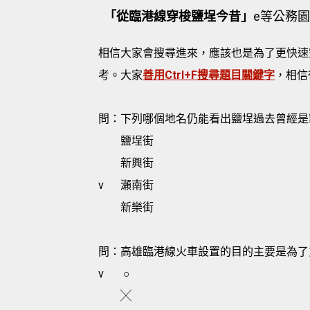
「從臨港線穿梭鹽埕今昔」
e等公務園
相信大家會搜尋進來，應該也是為了更快速
考。大家
善用Ctrl+F搜尋題目關鍵字
，相信
問：下列哪個地名仍能看出鹽埕過去曾經是
鹽埕街
新興街
v
瀨南街
新樂街
問：高雄臨港線火車設置的目的主要是為了
v
○
╳