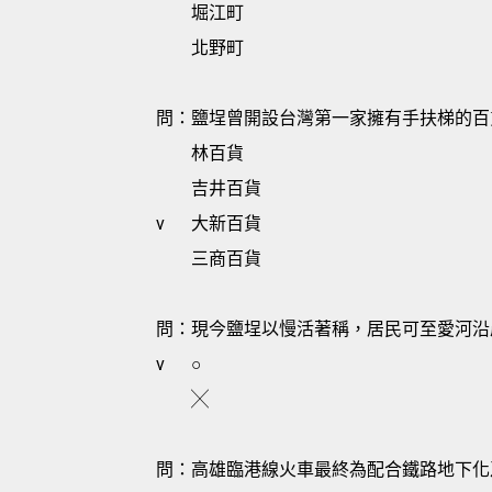
堀江町
北野町
問：鹽埕曾開設台灣第一家擁有手扶梯的百
林百貨
吉井百貨
v
大新百貨
三商百貨
問：現今鹽埕以慢活著稱，居民可至愛河沿
v
○
╳
問：高雄臨港線火車最終為配合鐵路地下化