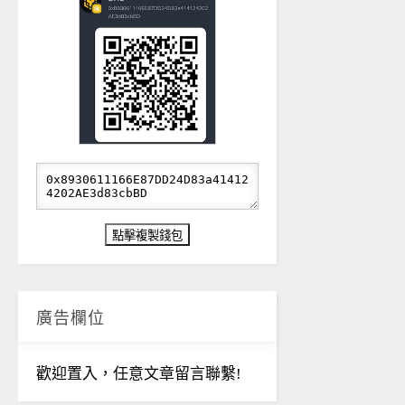
廣告欄位
歡迎置入，任意文章留言聯繫!