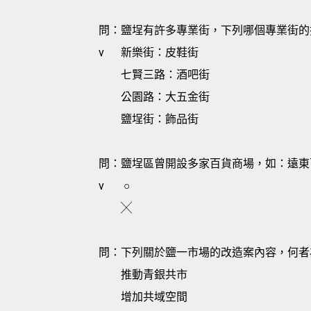
問：鹽埕有許多專業街，下列哪個專業街的
v
新樂街：皮鞋街
七賢三路：酒吧街
公園路：大五金街
鹽埕街：飾品街
問：鹽埕區曾開設多家百貨商場，如：遠東
v
○
╳
問：下列關於鹽一市場的改造案內容，何者
推動青銀共市
增加共域空間