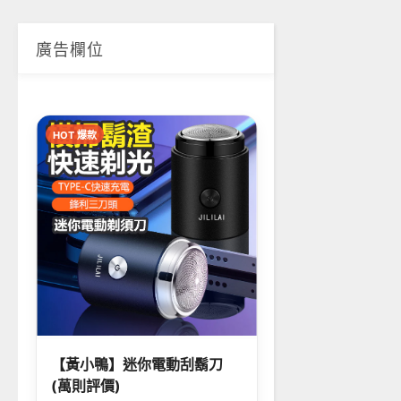
廣告欄位
HOT 爆款
【黃小鴨】迷你電動刮鬍刀
(萬則評價)