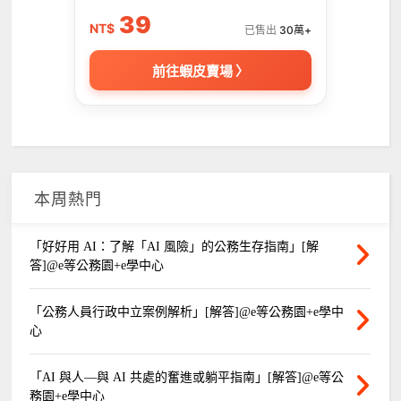
39
NT$
已售出
30萬+
前往蝦皮賣場 〉
本周熱門
「好好用 AI：了解「AI 風險」的公務生存指南」[解
答]@e等公務園+e學中心
「公務人員行政中立案例解析」[解答]@e等公務園+e學中
心
「AI 與人—與 AI 共處的奮進或躺平指南」[解答]@e等公
務園+e學中心