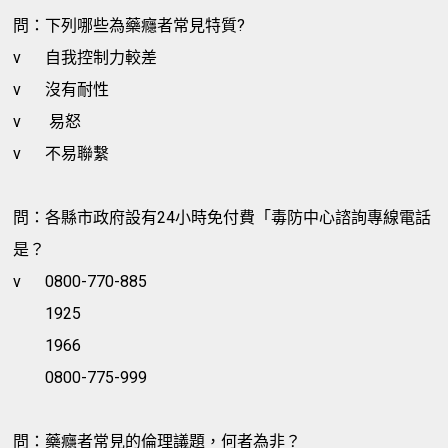
問：下列哪些為藥癮者常見特質?
v
自我控制力較差
v
沒有耐性
v
易怒
v
不易聯繫
問：各縣市政府設有24小時免付費「毒防中心諮詢專線電話
是？
v
0800-770-885
1925
1966
0800-775-999
問：藥癮者常見的倫理議題，何者為非？