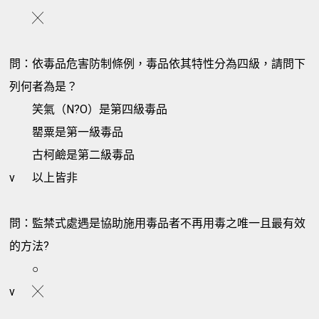
╳
問：依毒品危害防制條例，毒品依其特性分為四級，請問下
列何者為是？
笑氣（N?O）是第四級毒品
罌粟是第一級毒品
古柯鹼是第二級毒品
v
以上皆非
問：監禁式處遇是協助施用毒品者不再用毒之唯一且最有效
的方法?
○
v
╳