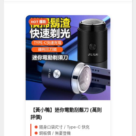
HOT 爆款
【黃小鴨】迷你電動刮鬍刀 (萬則
評價)
●
隨身口袋尺寸 / Type-C 快充
●
銅板價 / 無憂登機