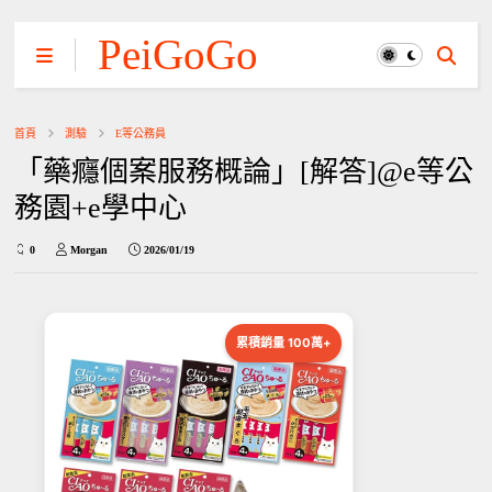
PeiGoGo
首頁
測驗
E等公務員
「藥癮個案服務概論」[解答]@e等公
務園+e學中心
0
Morgan
2026/01/19
累積銷量 100萬+