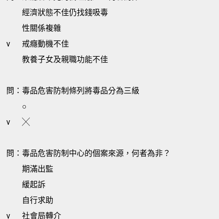
經濟狀態不佳仍找錢吸毒
性關係複雜
v
戒癮動機不佳
教養子女及親職功能不佳
問：毒品危害防制條列將毒品分為三級
○
v
╳
問：毒品危害防制中心的個案來源，何者為非？
期滿出監
緩起訴
自行求助
v
社會局轉介