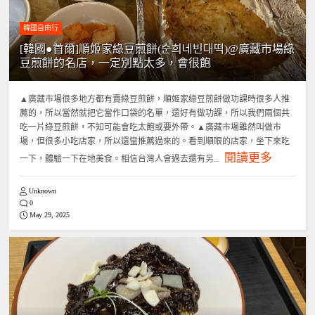
韓國自由行
[韓國●首爾]順姬家綠豆煎餅(순희네빈대떡)@廣藏市場綠
豆煎餅的名店，一定別點太多，會很飽
▲廣藏市場很多地方都有賣綠豆煎餅，順姬家綠豆煎餅做功課時很多人推
薦的，所以當然就把它當作口袋的名單，還好有做功課，所以我們兩個共
吃一片綠豆煎餅，不知可能會吃太飽或要外帶。▲廣藏市場雖然叫做市
場，但很多小吃店家，所以還蠻推薦過來的。看到順眼的店家，坐下來吃
閱讀更多
一下，體驗一下在地美食。相信台灣人會過去還有另...
Unknown
0
May 29, 2025