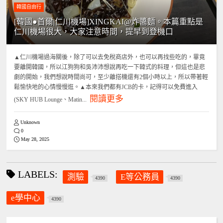
韓國自由行
[韓國●首爾|仁川機場]XINGKAI@炸醬麵。本篇重點是
仁川機場很大，大家注意時間，提早到登機口
▲仁川機場過海關後，除了可以去免稅商店外，也可以再找些吃的，畢竟
要離開韓國，所以江狗狗和吳沛沛想說再吃一下韓式的料理，但這也是悲
劇的開始，我們想說時間尚可，至少離搭機還有2個小時以上，所以帶著輕
鬆愉快地的心情慢慢逛。▲本來我們都有JCB的卡，記得可以免費進入
閱讀更多
(SKY HUB Lounge、Matin...
Unknown
0
May 28, 2025
LABELS:
測驗
E等公務員
4390
4390
e學中心
4390