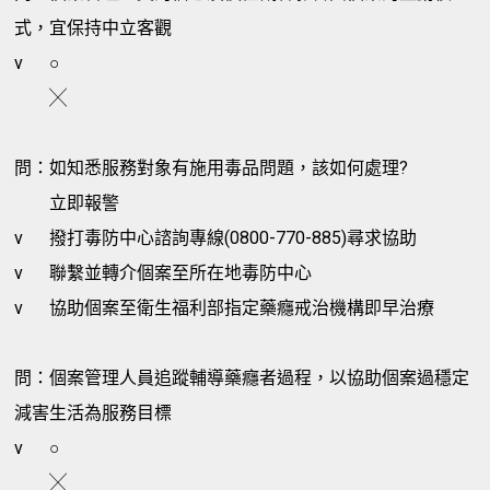
式，宜保持中立客觀
v
○
╳
問：如知悉服務對象有施用毒品問題，該如何處理?
立即報警
v
撥打毒防中心諮詢專線(0800-770-885)尋求協助
v
聯繫並轉介個案至所在地毒防中心
v
協助個案至衛生福利部指定藥癮戒治機構即早治療
問：個案管理人員追蹤輔導藥癮者過程，以協助個案過穩定
減害生活為服務目標
v
○
╳