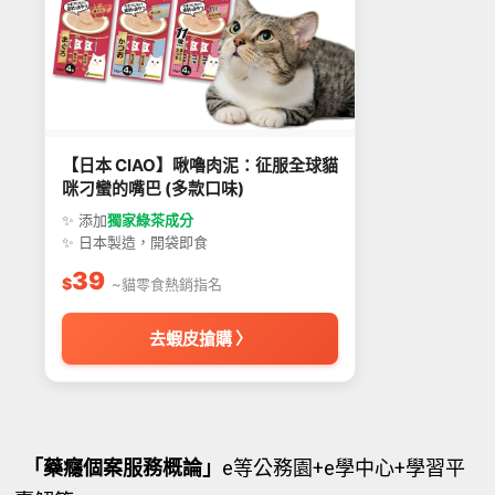
【日本 CIAO】啾嚕肉泥：征服全球貓
咪刁蠻的嘴巴 (多款口味)
✨ 添加
獨家綠茶成分
✨ 日本製造，開袋即食
39
$
~貓零食熱銷指名
去蝦皮搶購 〉
「藥癮個案服務概論」
e等公務園+e學中心+學習平