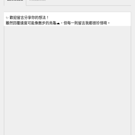
✨ 歡迎留言分享你的想法！
雖然回覆速度可能像散步的烏龜🐢，但每一則留言我都很珍惜唷。