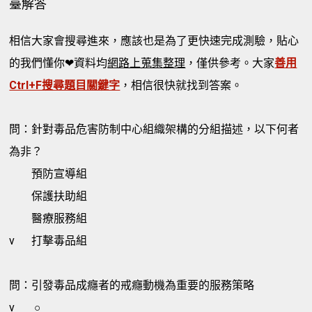
臺解答
相信大家會搜尋進來，應該也是為了更快速完成測驗，貼心
的我們懂你❤資料均
網路上蒐集整理
，僅供參考。大家
善用
Ctrl+F搜尋題目關鍵字
，相信很快就找到答案。
問：針對毒品危害防制中心組織架構的分組描述，以下何者
為非？
預防宣導組
保護扶助組
醫療服務組
v
打擊毒品組
問：引發毒品成癮者的戒癮動機為重要的服務策略
v
○