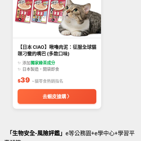
【日本 CIAO】啾嚕肉泥：征服全球貓
咪刁蠻的嘴巴 (多款口味)
✨ 添加
獨家綠茶成分
✨ 日本製造，開袋即食
39
$
~貓零食熱銷指名
去蝦皮搶購 〉
「生物安全-風險評鑑」
e等公務園+e學中心+學習平