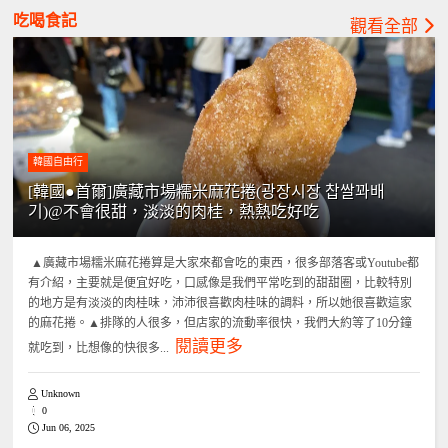
吃喝食記
觀看全部
韓國自由行
[韓國●首爾]廣藏市場糯米麻花捲(광장시장 찹쌀꽈배
기)@不會很甜，淡淡的肉桂，熱熱吃好吃
▲廣藏市場糯米麻花捲算是大家來都會吃的東西，很多部落客或Youtube都
有介紹，主要就是便宜好吃，口感像是我們平常吃到的甜甜圈，比較特別
的地方是有淡淡的肉桂味，沛沛很喜歡肉桂味的調料，所以她很喜歡這家
的麻花捲。▲排隊的人很多，但店家的流動率很快，我們大約等了10分鐘
閱讀更多
就吃到，比想像的快很多...
Unknown
0
Jun 06, 2025