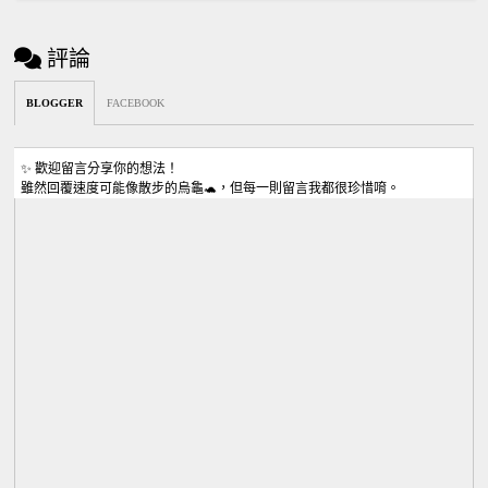
評論
BLOGGER
FACEBOOK
✨ 歡迎留言分享你的想法！
雖然回覆速度可能像散步的烏龜🐢，但每一則留言我都很珍惜唷。