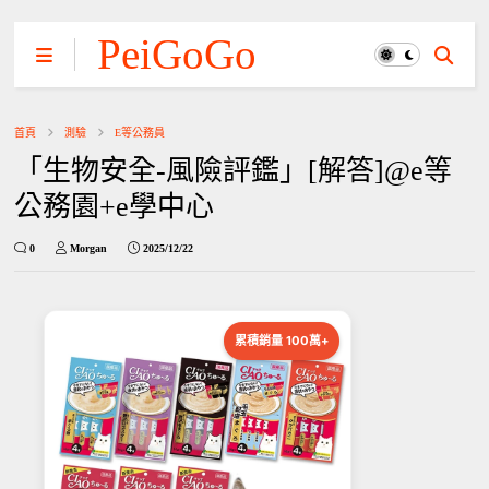
PeiGoGo
首頁
測驗
E等公務員
「生物安全-風險評鑑」[解答]@e等
公務園+e學中心
0
Morgan
2025/12/22
累積銷量 100萬+