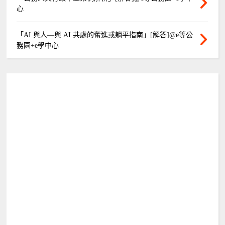
心
「AI 與人—與 AI 共處的奮進或躺平指南」[解答]@e等公
務園+e學中心