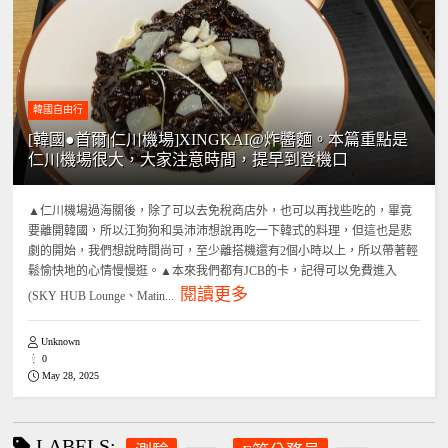
韓國自由行
[韓國●首爾|仁川機場]XINGKAI@炸醬麵。本篇重點是
仁川機場很大，大家注意時間，提早到登機口
▲仁川機場過海關後，除了可以去免稅商店外，也可以再找些吃的，畢竟
要離開韓國，所以江狗狗和吳沛沛想說再吃一下韓式的料理，但這也是悲
劇的開始，我們想說時間尚可，至少離搭機還有2個小時以上，所以帶著輕
鬆愉快地的心情慢慢逛。▲本來我們都有JCB的卡，記得可以免費進入
閱讀更多
(SKY HUB Lounge、Matin...
Unknown
0
May 28, 2025
LABELS: