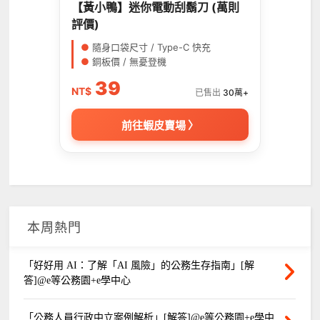
【黃小鴨】迷你電動刮鬍刀 (萬則
評價)
●
隨身口袋尺寸 / Type-C 快充
●
銅板價 / 無憂登機
39
NT$
已售出
30萬+
前往蝦皮賣場 〉
本周熱門
「好好用 AI：了解「AI 風險」的公務生存指南」[解
答]@e等公務園+e學中心
「公務人員行政中立案例解析」[解答]@e等公務園+e學中