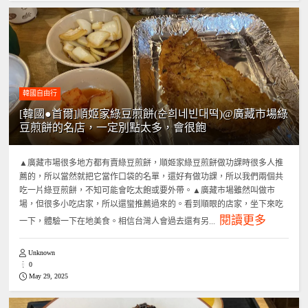
韓國自由行
[韓國●首爾]順姬家綠豆煎餅(순희네빈대떡)@廣藏市場綠
豆煎餅的名店，一定別點太多，會很飽
▲廣藏市場很多地方都有賣綠豆煎餅，順姬家綠豆煎餅做功課時很多人推
薦的，所以當然就把它當作口袋的名單，還好有做功課，所以我們兩個共
吃一片綠豆煎餅，不知可能會吃太飽或要外帶。▲廣藏市場雖然叫做市
場，但很多小吃店家，所以還蠻推薦過來的。看到順眼的店家，坐下來吃
閱讀更多
一下，體驗一下在地美食。相信台灣人會過去還有另...
Unknown
0
May 29, 2025