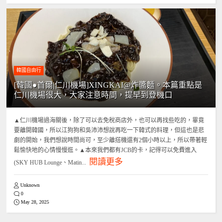
韓國自由行
[韓國●首爾|仁川機場]XINGKAI@炸醬麵。本篇重點是
仁川機場很大，大家注意時間，提早到登機口
▲仁川機場過海關後，除了可以去免稅商店外，也可以再找些吃的，畢竟
要離開韓國，所以江狗狗和吳沛沛想說再吃一下韓式的料理，但這也是悲
劇的開始，我們想說時間尚可，至少離搭機還有2個小時以上，所以帶著輕
鬆愉快地的心情慢慢逛。▲本來我們都有JCB的卡，記得可以免費進入
閱讀更多
(SKY HUB Lounge、Matin...
Unknown
0
May 28, 2025