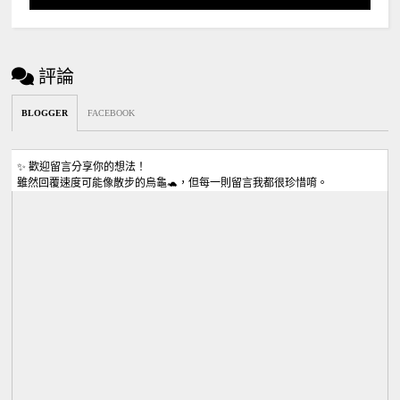
評論
BLOGGER
FACEBOOK
✨ 歡迎留言分享你的想法！
雖然回覆速度可能像散步的烏龜🐢，但每一則留言我都很珍惜唷。