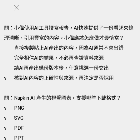
╳
問：小偉使用AI工具撰寫報告，AI快速提供了一份看起來條
理清晰、引用豐富的內容。小偉應該怎麼做才最恰當？
直接複製貼上AI產出的內容，因為AI通常不會出錯
完全相信AI的結果，不必再查證資料來源
請AI再產出幾份版本後，任意挑選一份交出
v
核對AI內容的正確性與來源，再決定是否採用
問：Napkin AI 產生的視覺圖表，支援哪些下載格式？
v
PNG
v
SVG
v
PDF
v
PPT