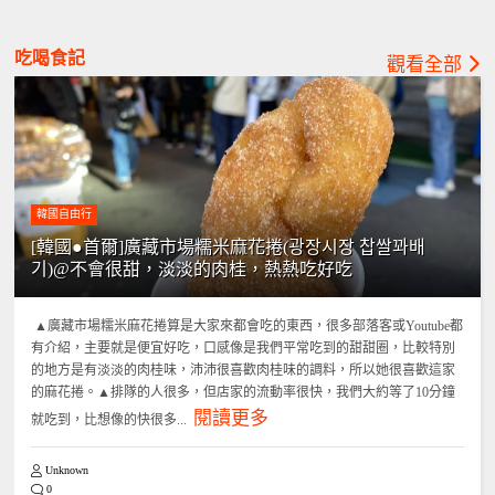
吃喝食記
觀看全部
韓國自由行
[韓國●首爾]廣藏市場糯米麻花捲(광장시장 찹쌀꽈배
기)@不會很甜，淡淡的肉桂，熱熱吃好吃
▲廣藏市場糯米麻花捲算是大家來都會吃的東西，很多部落客或Youtube都
有介紹，主要就是便宜好吃，口感像是我們平常吃到的甜甜圈，比較特別
的地方是有淡淡的肉桂味，沛沛很喜歡肉桂味的調料，所以她很喜歡這家
的麻花捲。▲排隊的人很多，但店家的流動率很快，我們大約等了10分鐘
閱讀更多
就吃到，比想像的快很多...
Unknown
0