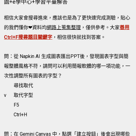
園+e學中心+學習平臺解答
相信大家會搜尋進來，應該也是為了更快速完成測驗，貼心
的我們懂你❤資料均
網路上蒐集整理
，僅供參考。大家
善用
Ctrl+F搜尋題目關鍵字
，相信很快就找到答案。
問：從 Napkin AI 生成圖表匯出PPT後，發現圖表字型與簡
報整體風格不符，請問可以利用簡報軟體的哪一項功能，一
次性調整所有圖表的字型？
尋找取代
v
取代字型
F5
Ctrl+H
問：在 Gemini Canvas 中，點選「建立按鈕」後會出現哪些