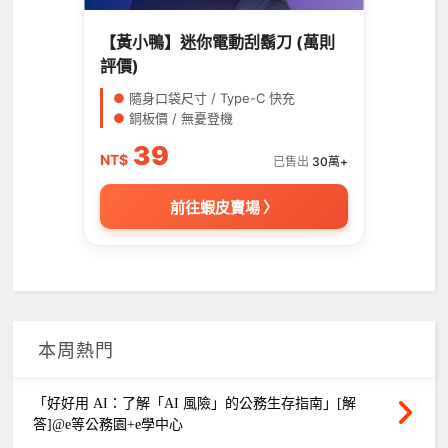
【黃小鴨】迷你電動刮鬍刀 (萬則
評價)
●
隨身口袋尺寸 / Type-C 快充
●
銅板價 / 無憂登機
39
NT$
已售出
30萬+
前往蝦皮賣場 〉
本周熱門
「好好用 AI：了解「AI 風險」的公務生存指南」[解
答]@e等公務園+e學中心