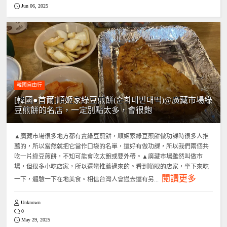
Jun 06, 2025
韓國自由行
[韓國●首爾]順姬家綠豆煎餅(순희네빈대떡)@廣藏市場綠
豆煎餅的名店，一定別點太多，會很飽
▲廣藏市場很多地方都有賣綠豆煎餅，順姬家綠豆煎餅做功課時很多人推
薦的，所以當然就把它當作口袋的名單，還好有做功課，所以我們兩個共
吃一片綠豆煎餅，不知可能會吃太飽或要外帶。▲廣藏市場雖然叫做市
場，但很多小吃店家，所以還蠻推薦過來的。看到順眼的店家，坐下來吃
閱讀更多
一下，體驗一下在地美食。相信台灣人會過去還有另...
Unknown
0
May 29, 2025