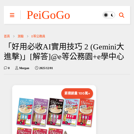
PeiGoGo
首頁
測驗
E等公務員
「好用必收AI實用技巧 2 (Gemini大
進擊)」[解答]@e等公務園+e學中心
0
Morgan
2025/12/01
累積銷量 100萬+