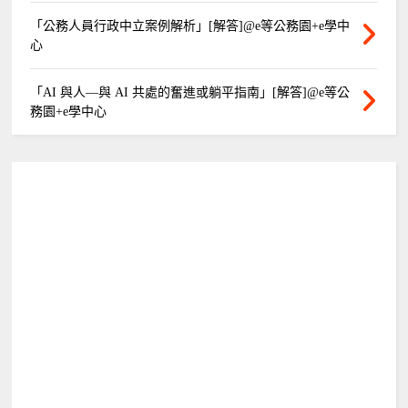
「公務人員行政中立案例解析」[解答]@e等公務園+e學中
心
「AI 與人—與 AI 共處的奮進或躺平指南」[解答]@e等公
務園+e學中心