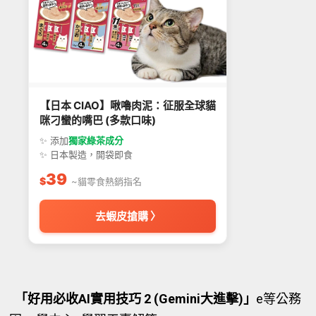
【日本 CIAO】啾嚕肉泥：征服全球貓
咪刁蠻的嘴巴 (多款口味)
✨ 添加
獨家綠茶成分
✨ 日本製造，開袋即食
39
$
~貓零食熱銷指名
去蝦皮搶購 〉
「好用必收AI實用技巧 2 (Gemini大進擊)」
e等公務