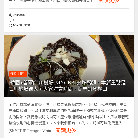
閱讀更多
一下，體驗一下在地美食。相信台灣人會過去還有另...
Unknown
0
May 29, 2025
韓國自由行
[韓國●首爾|仁川機場]XINGKAI@炸醬麵。本篇重點是
仁川機場很大，大家注意時間，提早到登機口
▲仁川機場過海關後，除了可以去免稅商店外，也可以再找些吃的，畢竟
要離開韓國，所以江狗狗和吳沛沛想說再吃一下韓式的料理，但這也是悲
劇的開始，我們想說時間尚可，至少離搭機還有2個小時以上，所以帶著輕
鬆愉快地的心情慢慢逛。▲本來我們都有JCB的卡，記得可以免費進入
閱讀更多
(SKY HUB Lounge、Matin...