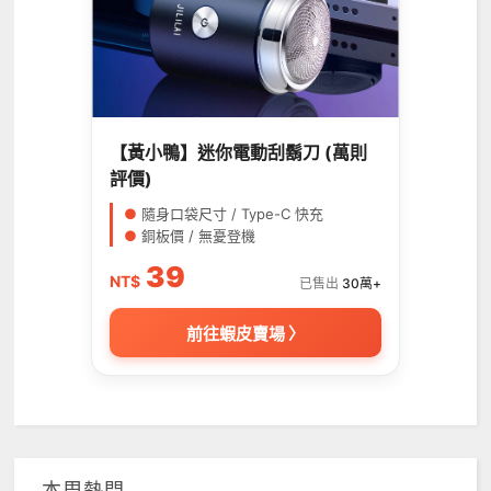
【黃小鴨】迷你電動刮鬍刀 (萬則
評價)
●
隨身口袋尺寸 / Type-C 快充
●
銅板價 / 無憂登機
39
NT$
已售出
30萬+
前往蝦皮賣場 〉
本周熱門