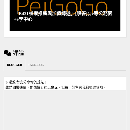
「B431檔案推廣與加值綜述」[解答]@e等公務園
+e學中心
評論
BLOGGER
FACEBOOK
✨ 歡迎留言分享你的想法！
雖然回覆速度可能像散步的烏龜🐢，但每一則留言我都很珍惜唷。