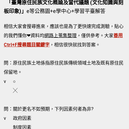
「臺灣原住民族文化概論及當代議題 (文化知識與刻
板印象)」
e等公務園+e學中心+學習平臺解答
相信大家會搜尋進來，應該也是為了更快速完成測驗，貼心
的我們懂你❤資料均
網路上蒐集整理
，僅供參考。大家
善用
Ctrl+F搜尋題目關鍵字
，相信很快就找到答案。
問：原住民族土地係指原住民族傳統領域土地及既有原住民
保留地。
v
○
╳
問：關於更名不如預期，下列因素何者為非?
v
政府因素
制度因素