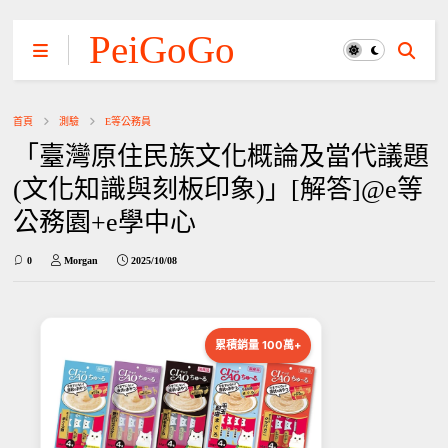
PeiGoGo
首頁
測驗
E等公務員
「臺灣原住民族文化概論及當代議題
(文化知識與刻板印象)」[解答]@e等
公務園+e學中心
0
Morgan
2025/10/08
累積銷量 100萬+