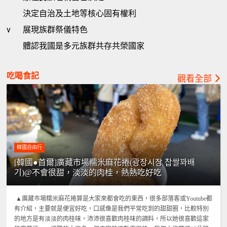
決定自治及土地等核心固有權利
v
展現族群祭儀特色
體認我國是多元族群共存共榮國家
吃喝食記
觀看全部
韓國自由行
[韓國●首爾]廣藏市場糯米麻花捲(광장시장 찹쌀꽈배
기)@不會很甜，淡淡的肉桂，熱熱吃好吃
▲廣藏市場糯米麻花捲算是大家來都會吃的東西，很多部落客或Youtube都
有介紹，主要就是便宜好吃，口感像是我們平常吃到的甜甜圈，比較特別
的地方是有淡淡的肉桂味，沛沛很喜歡肉桂味的調料，所以她很喜歡這家