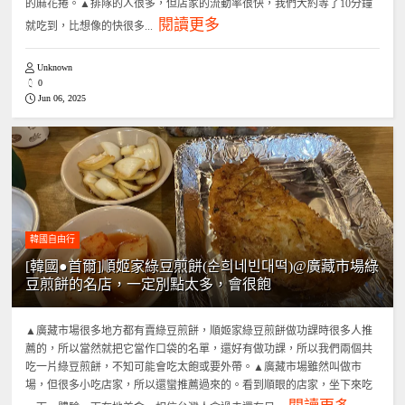
的麻花捲。▲排隊的人很多，但店家的流動率很快，我們大約等了10分鐘
閱讀更多
就吃到，比想像的快很多...
Unknown
0
Jun 06, 2025
韓國自由行
[韓國●首爾]順姬家綠豆煎餅(순희네빈대떡)@廣藏市場綠
豆煎餅的名店，一定別點太多，會很飽
▲廣藏市場很多地方都有賣綠豆煎餅，順姬家綠豆煎餅做功課時很多人推
薦的，所以當然就把它當作口袋的名單，還好有做功課，所以我們兩個共
吃一片綠豆煎餅，不知可能會吃太飽或要外帶。▲廣藏市場雖然叫做市
場，但很多小吃店家，所以還蠻推薦過來的。看到順眼的店家，坐下來吃