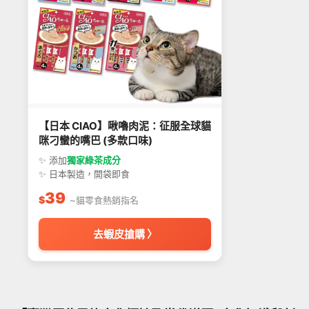
【日本 CIAO】啾嚕肉泥：征服全球貓
咪刁蠻的嘴巴 (多款口味)
✨ 添加
獨家綠茶成分
✨ 日本製造，開袋即食
39
$
~貓零食熱銷指名
去蝦皮搶購 〉