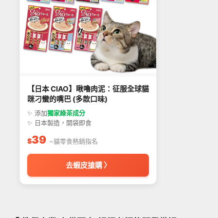
【日本 CIAO】啾嚕肉泥：征服全球貓
咪刁蠻的嘴巴 (多款口味)
✨ 添加
獨家綠茶成分
✨ 日本製造，開袋即食
39
$
~貓零食熱銷指名
去蝦皮搶購 〉