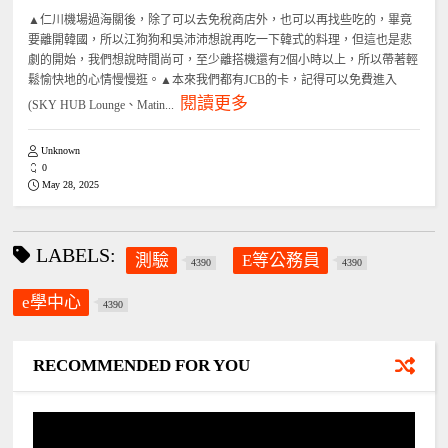
▲仁川機場過海關後，除了可以去免稅商店外，也可以再找些吃的，畢竟
要離開韓國，所以江狗狗和吳沛沛想說再吃一下韓式的料理，但這也是悲
劇的開始，我們想說時間尚可，至少離搭機還有2個小時以上，所以帶著輕
鬆愉快地的心情慢慢逛。▲本來我們都有JCB的卡，記得可以免費進入
閱讀更多
(SKY HUB Lounge、Matin...
Unknown
0
May 28, 2025
LABELS:
測驗
E等公務員
4390
4390
e學中心
4390
RECOMMENDED FOR YOU