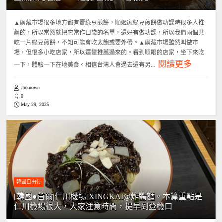
▲廣藏市場很多地方都有賣綠豆煎餅，順姬家綠豆煎餅做功課時很多人推
薦的，所以當然就把它當作口袋的名單，還好有做功課，所以我們兩個共
吃一片綠豆煎餅，不知可能會吃太飽或要外帶。▲廣藏市場雖然叫做市
場，但很多小吃店家，所以還蠻推薦過來的。看到順眼的店家，坐下來吃
閱讀更多
一下，體驗一下在地美食。相信台灣人會過去還有另...
Unknown
0
May 29, 2025
韓國自由行
[韓國●首爾|仁川機場]XINGKAI@炸醬麵。本篇重點是
仁川機場很大，大家注意時間，提早到登機口