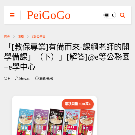
PeiGoGo
首頁
測驗
E等公務員
「[教保專業]有備而來-課綱老師的開
學備課」（下）」[解答]@e等公務園
+e學中心
0
Morgan
2025/09/02
累積銷量 100萬+