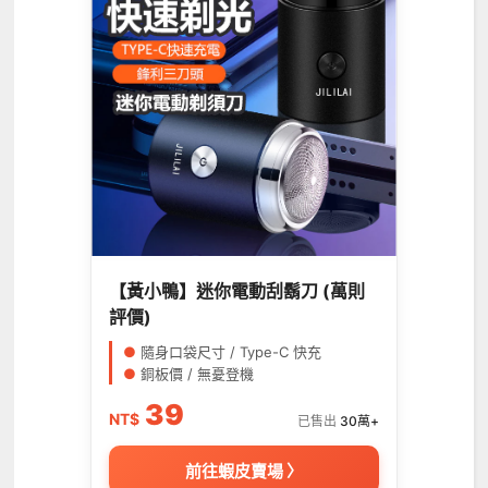
【黃小鴨】迷你電動刮鬍刀 (萬則
評價)
●
隨身口袋尺寸 / Type-C 快充
●
銅板價 / 無憂登機
39
NT$
已售出
30萬+
前往蝦皮賣場 〉