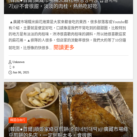
[韓國●首爾]廣藏市場糯米麻花捲(광장시장 찹쌀꽈배
기)@不會很甜，淡淡的肉桂，熱熱吃好吃
▲廣藏市場糯米麻花捲算是大家來都會吃的東西，很多部落客或Youtube都
有介紹，主要就是便宜好吃，口感像是我們平常吃到的甜甜圈，比較特別
的地方是有淡淡的肉桂味，沛沛很喜歡肉桂味的調料，所以她很喜歡這家
的麻花捲。▲排隊的人很多，但店家的流動率很快，我們大約等了10分鐘
閱讀更多
就吃到，比想像的快很多...
Unknown
0
Jun 06, 2025
韓國自由行
[韓國●首爾]順姬家綠豆煎餅(순희네빈대떡)@廣藏市場綠
豆煎餅的名店，一定別點太多，會很飽