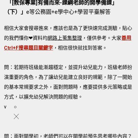
「[教保專業]有備而來-課綱老師的開學備課」
（下）」
e等公務園+e學中心+學習平臺解答
相信大家會搜尋進來，應該也是為了更快速完成測驗，貼心
的我們懂你❤資料均
網路上蒐集整理
，僅供參考。大家
善用
Ctrl+F搜尋題目關鍵字
，相信很快就找到答案。
問：若期待班級能漸趨穩定，並提升幼兒能力，班級老師扮
演重要的角色，為了讓幼兒能建立良好的規範，除了一開始
的基本常規要求之外，面對問題時，應要提供多元策略或是
方式，以擴充幼兒解決問題的經驗。
v
○
╳
問：面對開學初，老師們可以在開學前預先思考哪些內容？