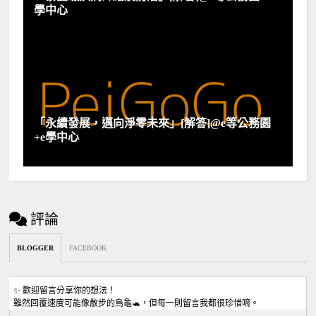
學中心
「永續發展，邁向淨零未來」[解答]@e等公務園
+e學中心
評論
BLOGGER
FACEBOOK
✨ 歡迎留言分享你的想法！
雖然回覆速度可能像散步的烏龜🐢，但每一則留言我都很珍惜唷。