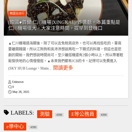
韓國自由行
[韓國●首爾|仁川機場]XINGKAI@炸醬麵。本篇重點是
仁川機場很大，大家注意時間，提早到登機口
▲仁川機場過海關後，除了可以去免稅商店外，也可以再找些吃的，畢竟
要離開韓國，所以江狗狗和吳沛沛想說再吃一下韓式的料理，但這也是悲
劇的開始，我們想說時間尚可，至少離搭機還有2個小時以上，所以帶著輕
鬆愉快地的心情慢慢逛。▲本來我們都有JCB的卡，記得可以免費進入
閱讀更多
(SKY HUB Lounge、Matin...
Unknown
0
May 28, 2025
LABELS:
測驗
E等公務員
4390
4390
e學中心
4390