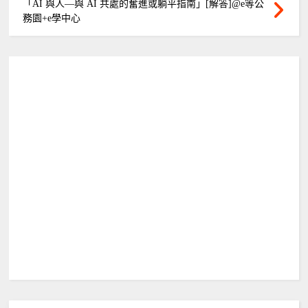
「AI 與人—與 AI 共處的奮進或躺平指南」[解答]@e等公
務園+e學中心