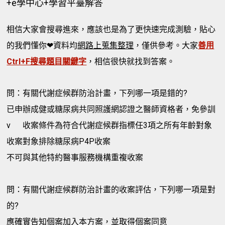
+e學中心+學習平臺解答
相信大家會搜尋進來，應該也是為了更快速完成測驗，貼心
的我們懂你❤資料均
網路上蒐集整理
，僅供參考。大家
善用
Ctrl+F搜尋題目關鍵字
，相信很快就找到答案。
問：有關代謝症候群防治計畫，下列哪一項是錯的?
已申辦成健或糖尿病共同照護網認證之醫師資格者，免參訓
v
收案條件為符合代謝症候群指標任3項之所有年齡對象
收案對象排除糖尿病P4P收案
不可與其他特約醫事服務機構重複收案
問：有關代謝症候群防治計畫的收案評估，下列哪一項是對
的?
應確實告知個案加入本方案，並取得個案同意