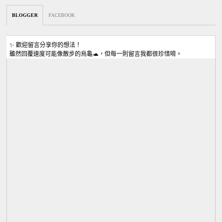
BLOGGER
FACEBOOK
✨ 歡迎留言分享你的想法！
雖然回覆速度可能像散步的烏龜🐢，但每一則留言我都很珍惜唷。