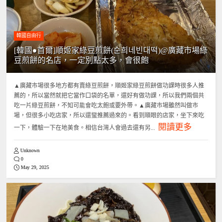
韓國自由行
[韓國●首爾]順姬家綠豆煎餅(순희네빈대떡)@廣藏市場綠
豆煎餅的名店，一定別點太多，會很飽
▲廣藏市場很多地方都有賣綠豆煎餅，順姬家綠豆煎餅做功課時很多人推
薦的，所以當然就把它當作口袋的名單，還好有做功課，所以我們兩個共
吃一片綠豆煎餅，不知可能會吃太飽或要外帶。▲廣藏市場雖然叫做市
場，但很多小吃店家，所以還蠻推薦過來的。看到順眼的店家，坐下來吃
閱讀更多
一下，體驗一下在地美食。相信台灣人會過去還有另...
Unknown
0
May 29, 2025