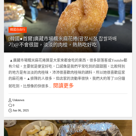
韓國自由行
[韓國●首爾]廣藏市場糯米麻花捲(광장시장 찹쌀꽈배
기)@不會很甜，淡淡的肉桂，熱熱吃好吃
▲廣藏市場糯米麻花捲算是大家來都會吃的東西，很多部落客或Youtube都
有介紹，主要就是便宜好吃，口感像是我們平常吃到的甜甜圈，比較特別
的地方是有淡淡的肉桂味，沛沛很喜歡肉桂味的調料，所以她很喜歡這家
的麻花捲。▲排隊的人很多，但店家的流動率很快，我們大約等了10分鐘
閱讀更多
就吃到，比想像的快很多...
Unknown
0
Jun 06, 2025