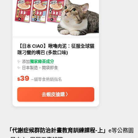
【日本 CIAO】啾嚕肉泥：征服全球貓
咪刁蠻的嘴巴 (多款口味)
✨ 添加
獨家綠茶成分
✨ 日本製造，開袋即食
39
$
~貓零食熱銷指名
去蝦皮搶購 〉
「代謝症候群防治計畫教育訓練課程-上」
e等公務園