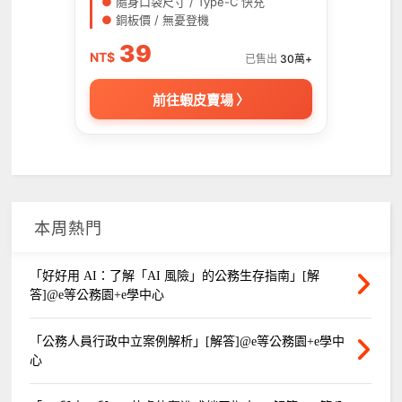
●
隨身口袋尺寸 / Type-C 快充
●
銅板價 / 無憂登機
39
NT$
已售出
30萬+
前往蝦皮賣場 〉
本周熱門
「好好用 AI：了解「AI 風險」的公務生存指南」[解
答]@e等公務園+e學中心
「公務人員行政中立案例解析」[解答]@e等公務園+e學中
心