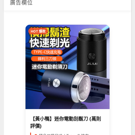
廣告欄位
HOT 爆款
【黃小鴨】迷你電動刮鬍刀 (萬則
評價)