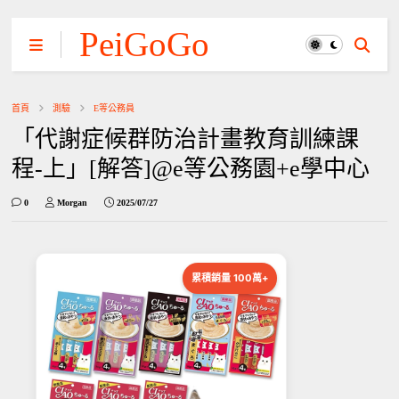
PeiGoGo
首頁
測驗
E等公務員
「代謝症候群防治計畫教育訓練課
程-上」[解答]@e等公務園+e學中心
0
Morgan
2025/07/27
累積銷量 100萬+