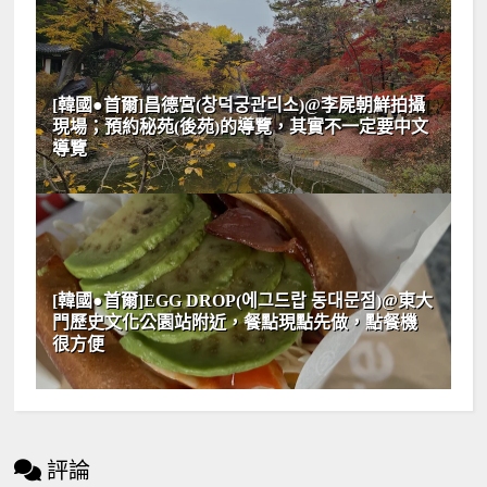
[韓國●首爾]昌德宮(창덕궁관리소)@李屍朝鮮拍攝
現場；預約秘苑(後苑)的導覽，其實不一定要中文
導覽
[韓國●首爾]EGG DROP(에그드랍 동대문점)@東大
門歷史文化公園站附近，餐點現點先做，點餐機
很方便
評論