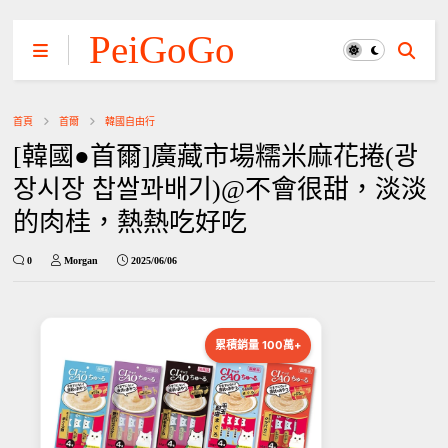
PeiGoGo
首頁
首爾
韓國自由行
[韓國●首爾]廣藏市場糯米麻花捲(광
장시장 찹쌀꽈배기)@不會很甜，淡淡
的肉桂，熱熱吃好吃
0
Morgan
2025/06/06
累積銷量 100萬+