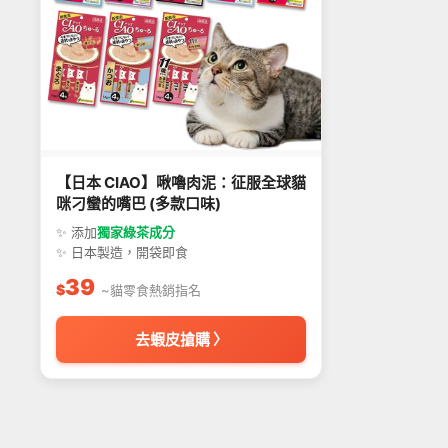
【日本 CIAO】啾嚕肉泥：征服全球貓
咪刁蠻的嘴巴 (多款口味)
✨ 添加
獨家綠茶成分
✨ 日本製造，開袋即食
39
$
~貓零食熱銷指名
去蝦皮搶購 〉