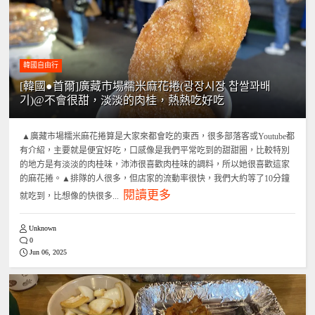
韓國自由行
[韓國●首爾]廣藏市場糯米麻花捲(광장시장 찹쌀꽈배
기)@不會很甜，淡淡的肉桂，熱熱吃好吃
▲廣藏市場糯米麻花捲算是大家來都會吃的東西，很多部落客或Youtube都
有介紹，主要就是便宜好吃，口感像是我們平常吃到的甜甜圈，比較特別
的地方是有淡淡的肉桂味，沛沛很喜歡肉桂味的調料，所以她很喜歡這家
的麻花捲。▲排隊的人很多，但店家的流動率很快，我們大約等了10分鐘
閱讀更多
就吃到，比想像的快很多...
Unknown
0
Jun 06, 2025