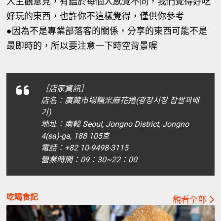
人主觀意見，有鑑於每個人感覺不同，我們覺得好吃
好玩的東西，也許你不這樣覺得，僅供你參考
●因為不是專業部落客的關係，分享的東西可能不是
最即時的，所以要注意一下時空背景喔
［店家資訊］
店名：廣藏市場糯米麻花捲(광장시장 찹쌀꽈배
기)
地址：南韓 Seoul, Jongno District, Jongno
4(sa)-ga, 188 105호
電話：+82 10-9498-3115
營業時間：09：30~22：00
吃喝食記
觀看全部