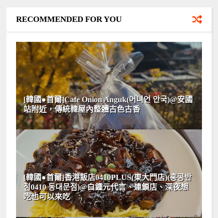
RECOMMENDED FOR YOU
[韓國●首爾]Cafe Onion Anguk(어니언 안국)@安國
站附近，傳統韓屋內整體古色古香
[韓國●首爾]香港飯店0410PLUS(東大門店)(홍콩반
점0410 동대문점)@白鍾元代言、連鎖店、深夜想
吃也可以來吃