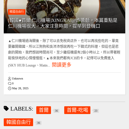
韓國自由行
[韓國●首爾|仁川機場]XINGKAI@炸醬麵。本篇重點是
仁川機場很大，大家注意時間，提早到登機口
▲仁川機場過海關後，除了可以去免稅商店外，也可以再找些吃的，畢竟
要離開韓國，所以江狗狗和吳沛沛想說再吃一下韓式的料理，但這也是悲
劇的開始，我們想說時間尚可，至少離搭機還有2個小時以上，所以帶著輕
鬆愉快地的心情慢慢逛。▲本來我們都有JCB的卡，記得可以免費進入
閱讀更多
(SKY HUB Lounge、Matin...
Unknown
0
May 28, 2025
LABELS:
首爾
首爾-吃喝
36
23
韓國自由行
36