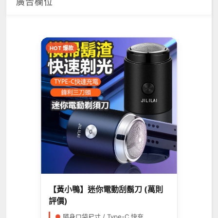
廣告欄位
HOT 爆款
【黃小鴨】迷你電動刮鬍刀 (萬則
評價)
●
隨身口袋尺寸 / Type-C 快充