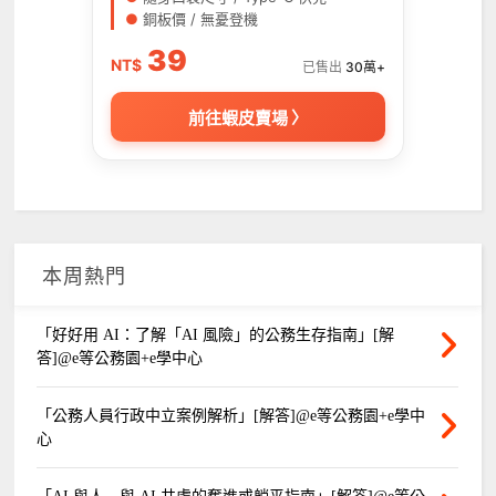
●
銅板價 / 無憂登機
39
NT$
已售出
30萬+
前往蝦皮賣場 〉
本周熱門
「好好用 AI：了解「AI 風險」的公務生存指南」[解
答]@e等公務園+e學中心
「公務人員行政中立案例解析」[解答]@e等公務園+e學中
心