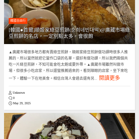
韓國自由行
[韓國●首爾]順姬家綠豆煎餅(순희네빈대떡)@廣藏市場綠
豆煎餅的名店，一定別點太多，會很飽
▲廣藏市場很多地方都有賣綠豆煎餅，順姬家綠豆煎餅做功課時很多人推
薦的，所以當然就把它當作口袋的名單，還好有做功課，所以我們兩個共
吃一片綠豆煎餅，不知可能會吃太飽或要外帶。▲廣藏市場雖然叫做市
場，但很多小吃店家，所以還蠻推薦過來的。看到順眼的店家，坐下來吃
閱讀更多
一下，體驗一下在地美食。相信台灣人會過去還有另...
Unknown
0
May 29, 2025