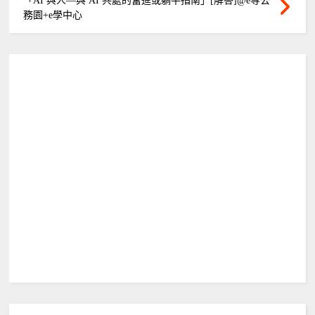
「AI 與人—與 AI 共處的奮進或躺平指南」[解答]@e等公
務園+e學中心