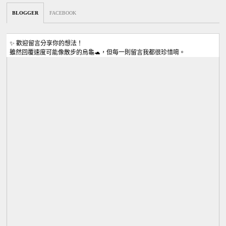
BLOGGER
FACEBOOK
✨ 歡迎留言分享你的想法！
雖然回覆速度可能像散步的烏龜🐢，但每一則留言我都很珍惜唷。