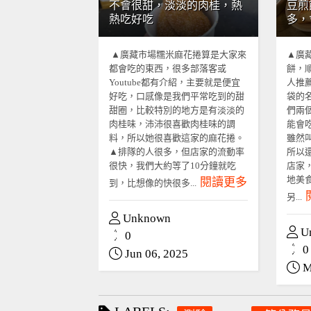
不會很甜，淡淡的肉桂，熱
豆煎
熱吃好吃
多，
▲廣藏市場糯米麻花捲算是大家來
▲廣
都會吃的東西，很多部落客或
餅，
Youtube都有介紹，主要就是便宜
人推
好吃，口感像是我們平常吃到的甜
袋的
甜圈，比較特別的地方是有淡淡的
們兩
肉桂味，沛沛很喜歡肉桂味的調
能會
料，所以她很喜歡這家的麻花捲。
雖然
▲排隊的人很多，但店家的流動率
所以
很快，我們大約等了10分鐘就吃
店家
地美
閱讀更多
到，比想像的快很多...
另...
Unknown
U
0
0
Jun 06, 2025
M