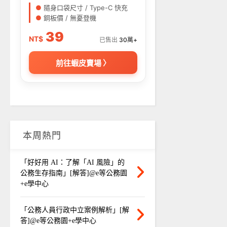
●
隨身口袋尺寸 / Type-C 快充
●
銅板價 / 無憂登機
39
NT$
已售出
30萬+
前往蝦皮賣場 〉
本周熱門
「好好用 AI：了解「AI 風險」的
公務生存指南」[解答]@e等公務園
+e學中心
「公務人員行政中立案例解析」[解
答]@e等公務園+e學中心