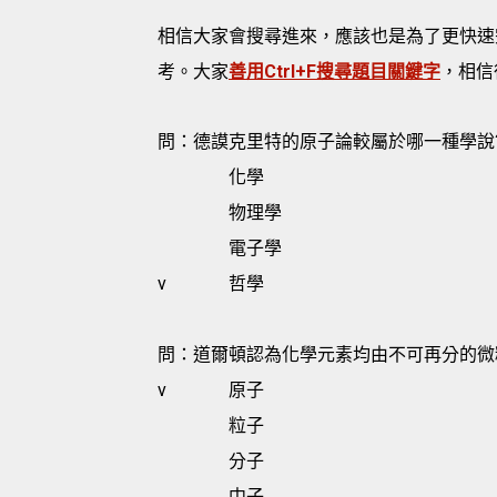
相信大家會搜尋進來，應該也是為了更快速
考。大家
善用Ctrl+F搜尋題目關鍵字
，相信
問：德謨克里特的原子論較屬於哪一種學說
化學
物理學
電子學
v
哲學
問：道爾頓認為化學元素均由不可再分的微
v
原子
粒子
分子
中子