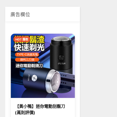
廣告欄位
HOT 爆款
【黃小鴨】迷你電動刮鬍刀
(萬則評價)