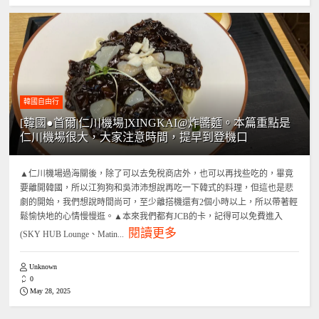
韓國自由行
[韓國●首爾|仁川機場]XINGKAI@炸醬麵。本篇重點是
仁川機場很大，大家注意時間，提早到登機口
▲仁川機場過海關後，除了可以去免稅商店外，也可以再找些吃的，畢竟
要離開韓國，所以江狗狗和吳沛沛想說再吃一下韓式的料理，但這也是悲
劇的開始，我們想說時間尚可，至少離搭機還有2個小時以上，所以帶著輕
鬆愉快地的心情慢慢逛。▲本來我們都有JCB的卡，記得可以免費進入
閱讀更多
(SKY HUB Lounge、Matin...
Unknown
0
May 28, 2025