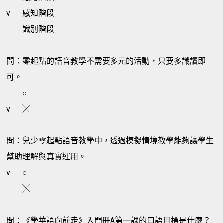
v
感知階段
識別階段
問：零起點的語音教學不需要多元的活動，只要多識讀即
可。
○
v
╳
問：兒少零起點語音教學中，透過模擬情境教學能夠讓學生
幫助理解與真實運用。
v
○
╳
問：《學華語向前走》入門冊A第一課的口語目標是什麼？