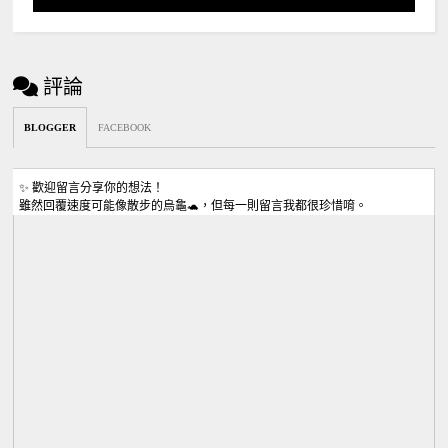
評論
BLOGGER
FACEBOOK
✨ 歡迎留言分享你的想法！
雖然回覆速度可能像散步的烏龜🐢，但每一則留言我都很珍惜唷。