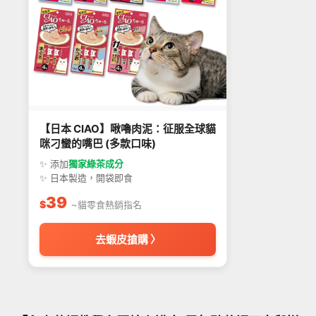
【日本 CIAO】啾嚕肉泥：征服全球貓
咪刁蠻的嘴巴 (多款口味)
✨ 添加
獨家綠茶成分
✨ 日本製造，開袋即食
39
$
~貓零食熱銷指名
去蝦皮搶購 〉