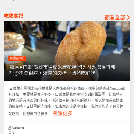
吃喝食記
觀看全部
韓國自由行
[韓國●首爾]廣藏市場糯米麻花捲(광장시장 찹쌀꽈배
기)@不會很甜，淡淡的肉桂，熱熱吃好吃
▲廣藏市場糯米麻花捲算是大家來都會吃的東西，很多部落客或Youtube都
有介紹，主要就是便宜好吃，口感像是我們平常吃到的甜甜圈，比較特別
的地方是有淡淡的肉桂味，沛沛很喜歡肉桂味的調料，所以她很喜歡這家
的麻花捲。▲排隊的人很多，但店家的流動率很快，我們大約等了10分鐘
閱讀更多
就吃到，比想像的快很多...
Unknown
0