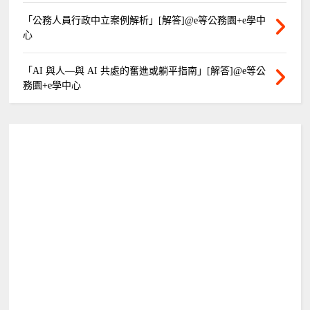
「公務人員行政中立案例解析」[解答]@e等公務園+e學中
心
「AI 與人—與 AI 共處的奮進或躺平指南」[解答]@e等公
務園+e學中心