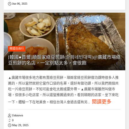
Jun 06, 2025
韓國自由行
[韓國●首爾]順姬家綠豆煎餅(순희네빈대떡)@廣藏市場綠
豆煎餅的名店，一定別點太多，會很飽
▲廣藏市場很多地方都有賣綠豆煎餅，順姬家綠豆煎餅做功課時很多人推
薦的，所以當然就把它當作口袋的名單，還好有做功課，所以我們兩個共
吃一片綠豆煎餅，不知可能會吃太飽或要外帶。▲廣藏市場雖然叫做市
場，但很多小吃店家，所以還蠻推薦過來的。看到順眼的店家，坐下來吃
閱讀更多
一下，體驗一下在地美食。相信台灣人會過去還有另...
Unknown
0
May 29, 2025