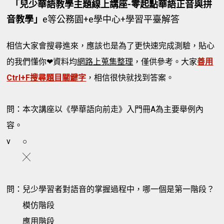
「兒少華語教學主題線上講座-零起點華語正音與拼
音教學」
e等公務園+e學中心+學習平臺解答
相信大家會搜尋進來，應該也是為了更快速完成測驗，貼心
的我們懂你❤資料均
網路上蒐集整理
，僅供參考。大家
善用
Ctrl+F搜尋題目關鍵字
，相信很快就找到答案。
問：本次講座以《學華語向前走》入門冊A為主要舉例內
容。
v
○
╳
問：兒少學習者對語音的掌握過程中，哪一個是第一階段？
模仿階段
應用階段