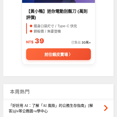
【黃小鴨】迷你電動刮鬍刀 (萬則
評價)
●
隨身口袋尺寸 / Type-C 快充
●
銅板價 / 無憂登機
39
NT$
已售出
30萬+
前往蝦皮賣場 〉
本周熱門
「好好用 AI：了解「AI 風險」的公務生存指南」[解
答]@e等公務園+e學中心