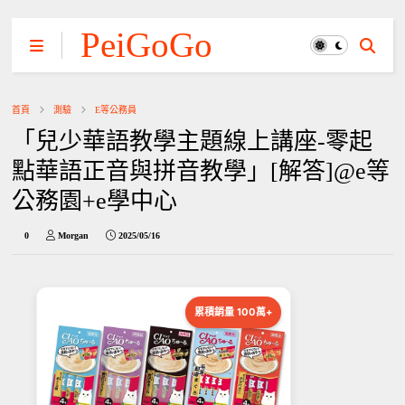
PeiGoGo
首頁
測驗
E等公務員
「兒少華語教學主題線上講座-零起
點華語正音與拼音教學」[解答]@e等
公務園+e學中心
0
Morgan
2025/05/16
累積銷量 100萬+