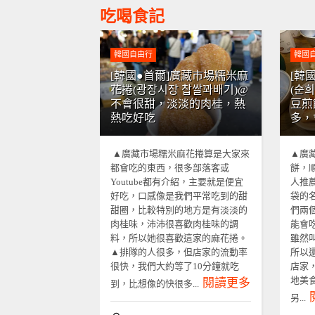
吃喝食記
韓國自由行
韓國
[韓國●首爾]廣藏市場糯米麻
[韓
花捲(광장시장 찹쌀꽈배기)@
(순
不會很甜，淡淡的肉桂，熱
豆煎
熱吃好吃
多，
▲廣藏市場糯米麻花捲算是大家來
▲廣
都會吃的東西，很多部落客或
餅，
Youtube都有介紹，主要就是便宜
人推
好吃，口感像是我們平常吃到的甜
袋的
甜圈，比較特別的地方是有淡淡的
們兩
肉桂味，沛沛很喜歡肉桂味的調
能會
料，所以她很喜歡這家的麻花捲。
雖然
▲排隊的人很多，但店家的流動率
所以
很快，我們大約等了10分鐘就吃
店家
地美
閱讀更多
到，比想像的快很多...
另...