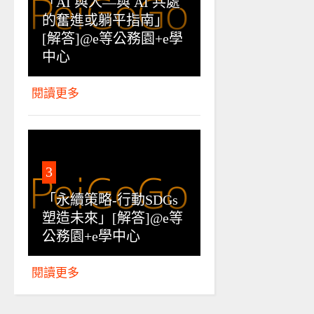
「AI 與人—與 AI 共處
的奮進或躺平指南」
[解答]@e等公務園+e學
中心
閱讀更多
3
「永續策略-行動SDGs
塑造未來」[解答]@e等
公務園+e學中心
閱讀更多