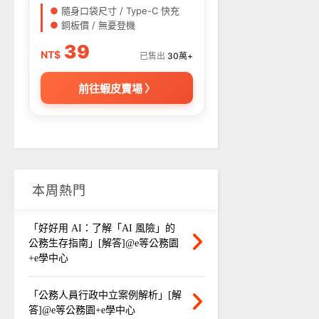
●
隨身口袋尺寸 / Type-C 快充
●
銅板價 / 無憂登機
39
NT$
已售出
30萬+
前往蝦皮賣場 〉
本周熱門
「好好用 AI：了解「AI 風險」的
公務生存指南」[解答]@e等公務園
+e學中心
「公務人員行政中立案例解析」[解
答]@e等公務園+e學中心