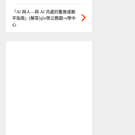
「AI 與人—與 AI 共處的奮進或躺
平指南」[解答]@e等公務園+e學中
心