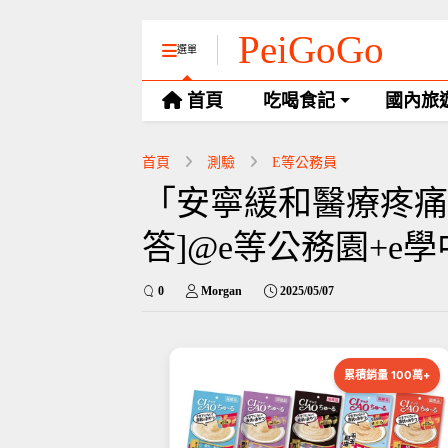
PeiGoGo
選單
首頁
吃喝食記
國內旅
首頁
測驗
E等公務員
「安寧緩和醫療疼痛
答]@e等公務園+e
0
Morgan
2025/05/07
累積銷量 100萬+