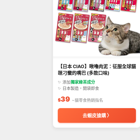
【日本 CIAO】啾嚕肉泥：征服全球貓
咪刁蠻的嘴巴 (多款口味)
✨ 添加
獨家綠茶成分
✨ 日本製造，開袋即食
39
$
~貓零食熱銷指名
去蝦皮搶購 〉