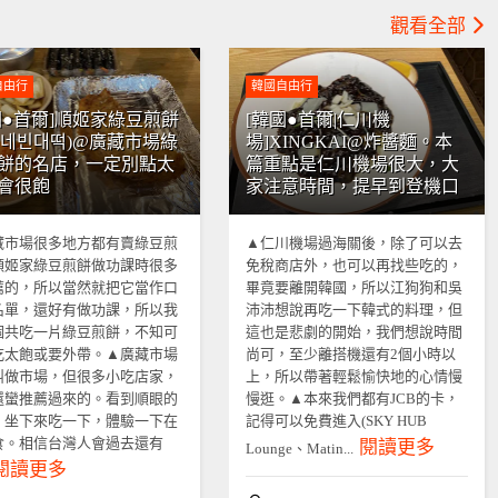
觀看全部
自由行
韓國自由行
國●首爾]順姬家綠豆煎餅
[韓國●首爾|仁川機
희네빈대떡)@廣藏市場綠
場]XINGKAI@炸醬麵。本
餅的名店，一定別點太
篇重點是仁川機場很大，大
會很飽
家注意時間，提早到登機口
藏市場很多地方都有賣綠豆煎
▲仁川機場過海關後，除了可以去
順姬家綠豆煎餅做功課時很多
免稅商店外，也可以再找些吃的，
薦的，所以當然就把它當作口
畢竟要離開韓國，所以江狗狗和吳
名單，還好有做功課，所以我
沛沛想說再吃一下韓式的料理，但
個共吃一片綠豆煎餅，不知可
這也是悲劇的開始，我們想說時間
吃太飽或要外帶。▲廣藏市場
尚可，至少離搭機還有2個小時以
叫做市場，但很多小吃店家，
上，所以帶著輕鬆愉快地的心情慢
還蠻推薦過來的。看到順眼的
慢逛。▲本來我們都有JCB的卡，
，坐下來吃一下，體驗一下在
記得可以免費進入(SKY HUB
食。相信台灣人會過去還有
閱讀更多
Lounge、Matin...
閱讀更多