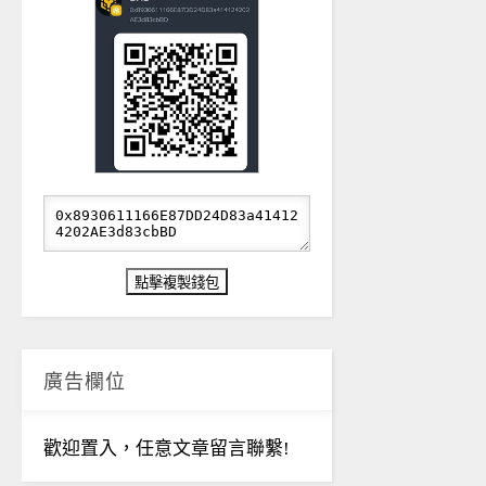
廣告欄位
歡迎置入，任意文章留言聯繫!