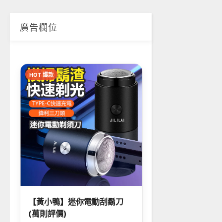
廣告欄位
HOT 爆款
【黃小鴨】迷你電動刮鬍刀
(萬則評價)