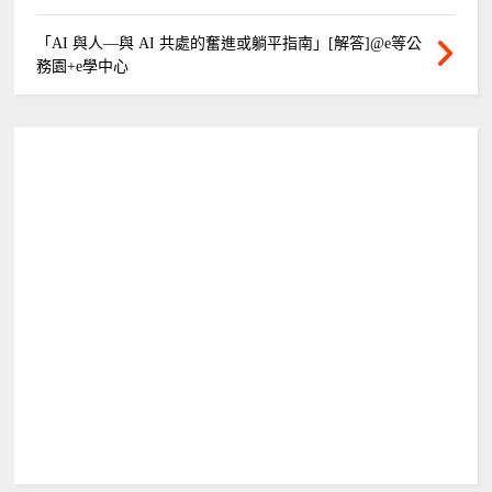
「AI 與人—與 AI 共處的奮進或躺平指南」[解答]@e等公
務園+e學中心