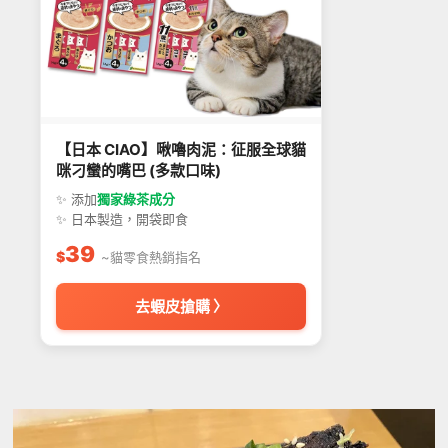
【日本 CIAO】啾嚕肉泥：征服全球貓
咪刁蠻的嘴巴 (多款口味)
✨ 添加
獨家綠茶成分
✨ 日本製造，開袋即食
39
$
~貓零食熱銷指名
去蝦皮搶購 〉