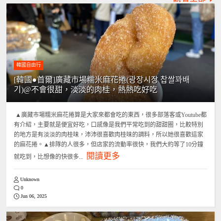
韓國自由行
[韓國●首爾]廣藏市場糯米麻花捲(광장시장 찹쌀꽈배
기)@不會很甜，淡淡的肉桂，熱熱吃好吃
▲廣藏市場糯米麻花捲算是大家來都會吃的東西，很多部落客或Youtube都
有介紹，主要就是便宜好吃，口感像是我們平常吃到的甜甜圈，比較特別
的地方是有淡淡的肉桂味，沛沛很喜歡肉桂味的調料，所以她很喜歡這家
的麻花捲。▲排隊的人很多，但店家的流動率很快，我們大約等了10分鐘
閱讀更多
就吃到，比想像的快很多...
Unknown
0
Jun 06, 2025