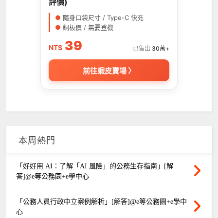
評價)
●
隨身口袋尺寸 / Type-C 快充
●
銅板價 / 無憂登機
39
NT$
已售出
30萬+
前往蝦皮賣場 〉
本周熱門
「好好用 AI：了解「AI 風險」的公務生存指南」[解
答]@e等公務園+e學中心
「公務人員行政中立案例解析」[解答]@e等公務園+e學中
心