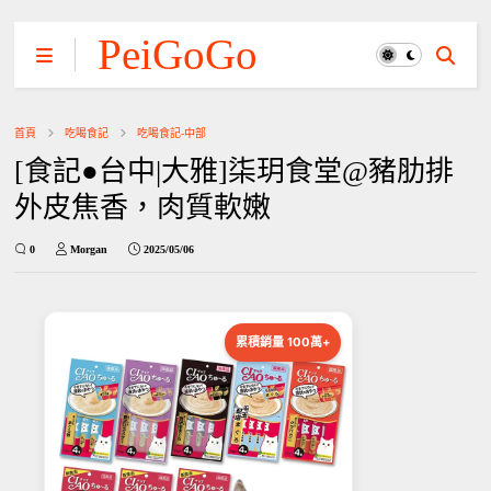
PeiGoGo
首頁
吃喝食記
吃喝食記-中部
[食記●台中|大雅]柒玥食堂@豬肋排
外皮焦香，肉質軟嫩
0
Morgan
2025/05/06
累積銷量 100萬+