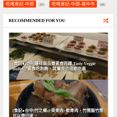
吃喝食記-中部
吃喝食記-中部-臺中市
275
225
RECOMMENDED FOR YOU
[食記●台中]蓮荷御品齋素食百匯 Tasty Veggie
Buffet@素食吃到飽，其實我也很能吃素
[食記●台中]竹之鄉@耎骨肉=軟骨肉，竹筒飯竹筒
可以帶回家