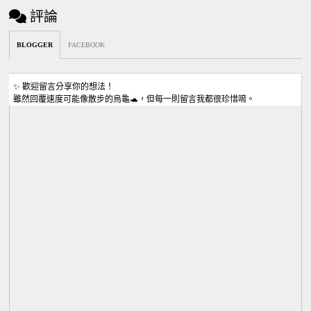
評論
BLOGGER
FACEBOOK
✨ 歡迎留言分享你的想法！
雖然回覆速度可能像散步的烏龜🐢，但每一則留言我都很珍惜唷。