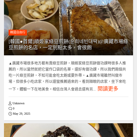
韓國自由行
[韓國●首爾]順姬家綠豆煎餅(순희네빈대떡)@廣藏市場綠
豆煎餅的名店，一定別點太多，會很飽
▲廣藏市場很多地方都有賣綠豆煎餅，順姬家綠豆煎餅做功課時很多人推
薦的，所以當然就把它當作口袋的名單，還好有做功課，所以我們兩個共
吃一片綠豆煎餅，不知可能會吃太飽或要外帶。▲廣藏市場雖然叫做市
場，但很多小吃店家，所以還蠻推薦過來的。看到順眼的店家，坐下來吃
閱讀更多
一下，體驗一下在地美食。相信台灣人會過去還有另...
Unknown
0
May 29, 2025