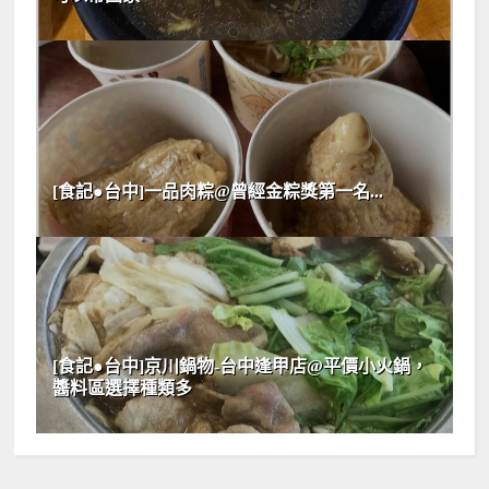
[食記●台中]一品肉粽@曾經金粽獎第一名...
[食記●台中]京川鍋物-台中逢甲店@平價小火鍋，
醬料區選擇種類多