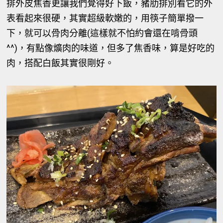
排外皮焦香更讓我們覺得好下飯，豬肋排別看它的外
表看起來很硬，其實超級軟嫩的，用筷子簡單撥一
下，就可以骨肉分離(這樣就不怕約會還在啃骨頭
^^)，有點像爌肉的味道，但多了焦香味，算是好吃的
肉，搭配白飯其實很剛好。