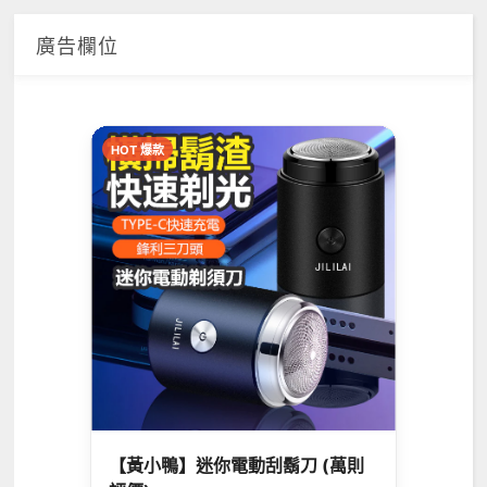
廣告欄位
HOT 爆款
【黃小鴨】迷你電動刮鬍刀 (萬則