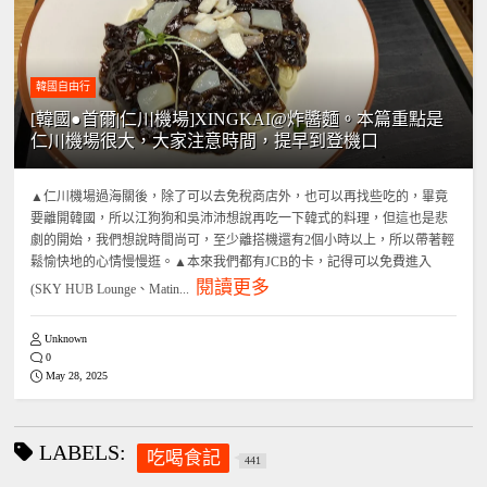
韓國自由行
[韓國●首爾|仁川機場]XINGKAI@炸醬麵。本篇重點是
仁川機場很大，大家注意時間，提早到登機口
▲仁川機場過海關後，除了可以去免稅商店外，也可以再找些吃的，畢竟
要離開韓國，所以江狗狗和吳沛沛想說再吃一下韓式的料理，但這也是悲
劇的開始，我們想說時間尚可，至少離搭機還有2個小時以上，所以帶著輕
鬆愉快地的心情慢慢逛。▲本來我們都有JCB的卡，記得可以免費進入
閱讀更多
(SKY HUB Lounge、Matin...
Unknown
0
May 28, 2025
LABELS:
吃喝食記
441