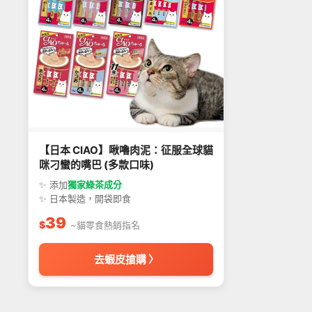
【日本 CIAO】啾嚕肉泥：征服全球貓
咪刁蠻的嘴巴 (多款口味)
✨ 添加
獨家綠茶成分
✨ 日本製造，開袋即食
39
$
~貓零食熱銷指名
去蝦皮搶購 〉