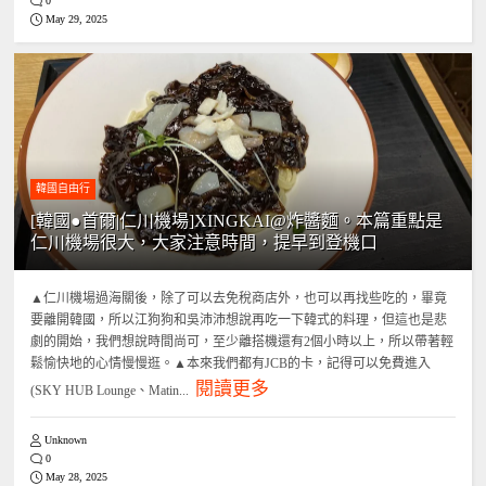
0
May 29, 2025
韓國自由行
[韓國●首爾|仁川機場]XINGKAI@炸醬麵。本篇重點是
仁川機場很大，大家注意時間，提早到登機口
▲仁川機場過海關後，除了可以去免稅商店外，也可以再找些吃的，畢竟
要離開韓國，所以江狗狗和吳沛沛想說再吃一下韓式的料理，但這也是悲
劇的開始，我們想說時間尚可，至少離搭機還有2個小時以上，所以帶著輕
鬆愉快地的心情慢慢逛。▲本來我們都有JCB的卡，記得可以免費進入
閱讀更多
(SKY HUB Lounge、Matin...
Unknown
0
May 28, 2025