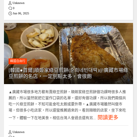
Unknown
0
Jun 06, 2025
韓國自由行
[韓國●首爾]順姬家綠豆煎餅(순희네빈대떡)@廣藏市場綠
豆煎餅的名店，一定別點太多，會很飽
▲廣藏市場很多地方都有賣綠豆煎餅，順姬家綠豆煎餅做功課時很多人推
薦的，所以當然就把它當作口袋的名單，還好有做功課，所以我們兩個共
吃一片綠豆煎餅，不知可能會吃太飽或要外帶。▲廣藏市場雖然叫做市
場，但很多小吃店家，所以還蠻推薦過來的。看到順眼的店家，坐下來吃
閱讀更多
一下，體驗一下在地美食。相信台灣人會過去還有另...
Unknown