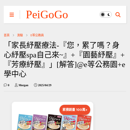
PeiGoGo
首頁
測驗
E等公務員
「家長紓壓療法-『您，累了嗎？身
心紓壓spa自己來~』+『園藝紓壓』+
『芳療紓壓』」[解答]@e等公務園+e
學中心
0
Morgan
2025/04/29
累積銷量 100萬+