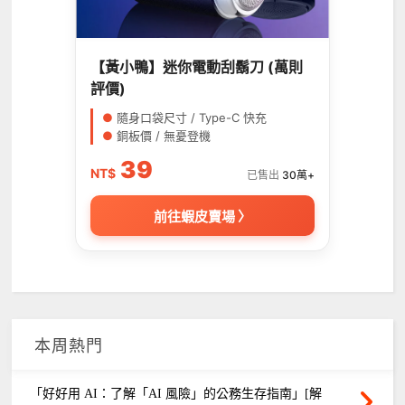
【黃小鴨】迷你電動刮鬍刀 (萬則
評價)
●
隨身口袋尺寸 / Type-C 快充
●
銅板價 / 無憂登機
39
NT$
已售出
30萬+
前往蝦皮賣場 〉
本周熱門
「好好用 AI：了解「AI 風險」的公務生存指南」[解