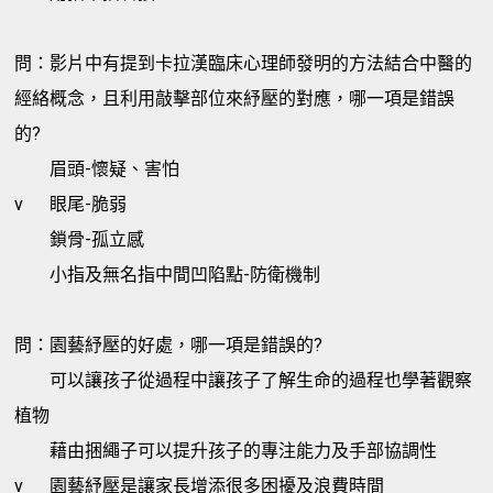
問：影片中有提到卡拉漢臨床心理師發明的方法結合中醫的
經絡概念，且利用敲擊部位來紓壓的對應，哪一項是錯誤
的?
眉頭-懷疑、害怕
v
眼尾-脆弱
鎖骨-孤立感
小指及無名指中間凹陷點-防衛機制
問：園藝紓壓的好處，哪一項是錯誤的?
可以讓孩子從過程中讓孩子了解生命的過程也學著觀察
植物
藉由捆繩子可以提升孩子的專注能力及手部協調性
v
園藝紓壓是讓家長增添很多困擾及浪費時間