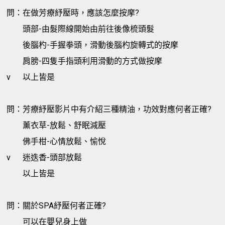
問：在做芳療紓壓時，應該怎麼按摩?
頭部-由髮際線開始由前往後像梳頭髮
後腦杓-手握拳頭，滑動後腦杓旋轉式的按摩
肩膀-四隻手指頭利用滑動的方式做按摩
v
以上皆是
問：芳療紓壓影片中有介紹三種精油，功效對應何者正確?
薰衣草-放鬆、舒眠減壓
佛手柑-心情放鬆、愉悅
v
迷迭香-頭部放鬆
以上皆是
問：關於SPA紓壓何者正確?
可以在嬰兒身上做