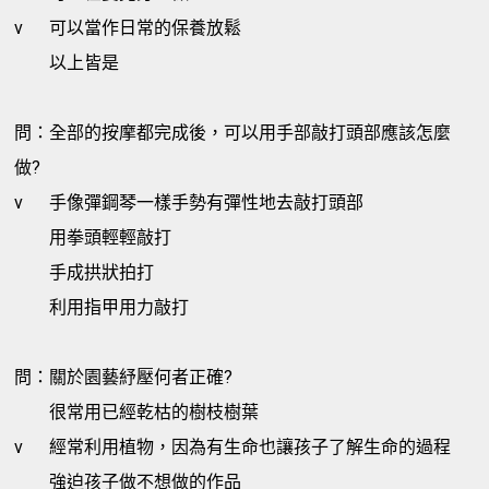
v
可以當作日常的保養放鬆
以上皆是
問：全部的按摩都完成後，可以用手部敲打頭部應該怎麼
做?
v
手像彈鋼琴一樣手勢有彈性地去敲打頭部
用拳頭輕輕敲打
手成拱狀拍打
利用指甲用力敲打
問：關於園藝紓壓何者正確?
很常用已經乾枯的樹枝樹葉
v
經常利用植物，因為有生命也讓孩子了解生命的過程
強迫孩子做不想做的作品