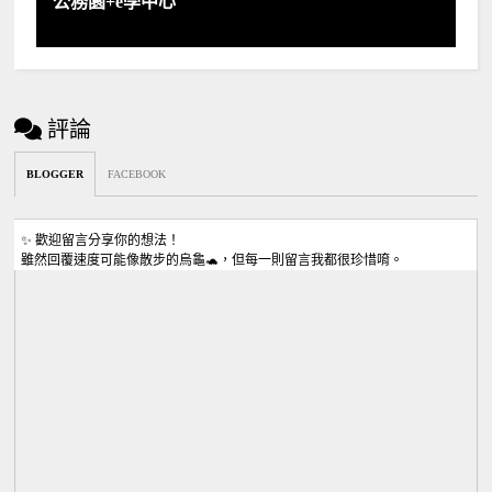
公務園+e學中心
評論
BLOGGER
FACEBOOK
✨ 歡迎留言分享你的想法！
雖然回覆速度可能像散步的烏龜🐢，但每一則留言我都很珍惜唷。