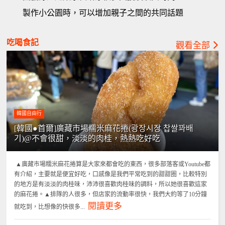
製作小公園時，可以增加親子之間的共同話題
吃喝食記
觀看全部
韓國自由行
[韓國●首爾]廣藏市場糯米麻花捲(광장시장 찹쌀꽈배
기)@不會很甜，淡淡的肉桂，熱熱吃好吃
▲廣藏市場糯米麻花捲算是大家來都會吃的東西，很多部落客或Youtube都
有介紹，主要就是便宜好吃，口感像是我們平常吃到的甜甜圈，比較特別
的地方是有淡淡的肉桂味，沛沛很喜歡肉桂味的調料，所以她很喜歡這家
的麻花捲。▲排隊的人很多，但店家的流動率很快，我們大約等了10分鐘
閱讀更多
就吃到，比想像的快很多...