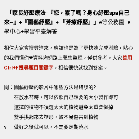
「家長紓壓療法-『您，累了嗎？身心紓壓spa自己
來~』+『園藝紓壓』+ 『芳療紓壓』」
e等公務園+e
學中心+學習平臺解答
相信大家會搜尋進來，應該也是為了更快速完成測驗，貼心
的我們懂你❤資料均
網路上蒐集整理
，僅供參考。大家
善用
Ctrl+F搜尋題目關鍵字
，相信很快就找到答案。
問：園藝紓壓的影片中哪些方法是錯誤的?
在放水苔時，可以依照自己想要的大小製作即可
選擇的植物不須選太大的植物避免太重會倒掉
雙手拱起來去塑形，較不易傷害到植物
v
做好之後就可以，不需要定期澆水