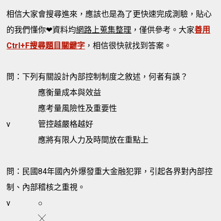
相信大家會搜尋進來，應該也是為了更快速完成測驗，貼心
的我們懂你❤資料均
網路上蒐集整理
，僅供參考。大家
善用
Ctrl+F搜尋題目關鍵字
，相信很快就找到答案。
問：下列有關設計內部控制制度之敘述，何者有誤？
應衡量成本與效益
應考量風險性及重要性
v
管控越嚴格越好
應將有限人力及時間放在重點上
問：民國84年國內外爆發重大金融犯罪，引起各界對內部控
制、內部稽核之重視。
v
○
╳