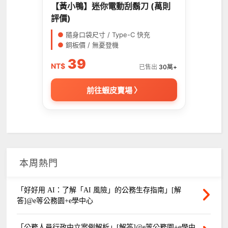
【黃小鴨】迷你電動刮鬍刀 (萬則
評價)
●
隨身口袋尺寸 / Type-C 快充
●
銅板價 / 無憂登機
39
NT$
已售出
30萬+
前往蝦皮賣場 〉
本周熱門
「好好用 AI：了解「AI 風險」的公務生存指南」[解
答]@e等公務園+e學中心
「公務人員行政中立案例解析」[解答]@e等公務園+e學中