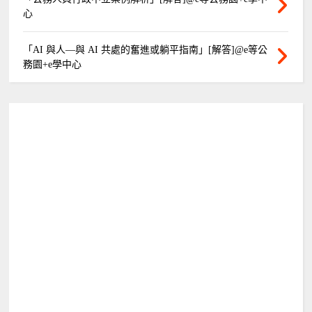
心
「AI 與人—與 AI 共處的奮進或躺平指南」[解答]@e等公
務園+e學中心