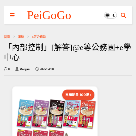
PeiGoGo
首頁
測驗
E等公務員
「內部控制」[解答]@e等公務園+e學
中心
0
Morgan
2025/04/08
累積銷量 100萬+