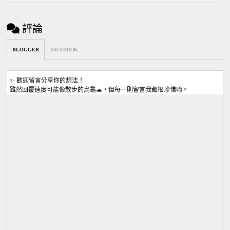
評論
BLOGGER
FACEBOOK
✨ 歡迎留言分享你的想法！
雖然回覆速度可能像散步的烏龜🐢，但每一則留言我都很珍惜唷。