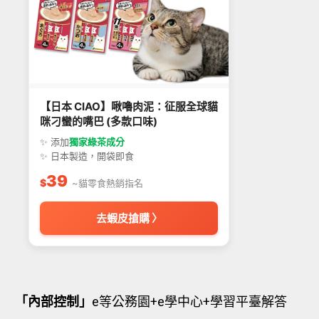
【日本 CIAO】啾嚕肉泥：征服全球貓
咪刁蠻的嘴巴 (多款口味)
✨ 添加
獨家綠茶成分
✨ 日本製造，開袋即食
39
$
~貓零食熱銷指名
去蝦皮搶購 〉
「內部控制」
e等公務園+e學中心+學習平臺解答