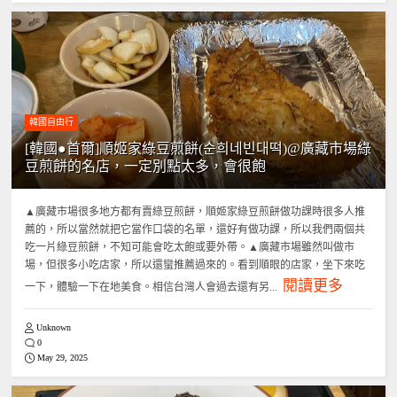
韓國自由行
[韓國●首爾]順姬家綠豆煎餅(순희네빈대떡)@廣藏市場綠
豆煎餅的名店，一定別點太多，會很飽
▲廣藏市場很多地方都有賣綠豆煎餅，順姬家綠豆煎餅做功課時很多人推
薦的，所以當然就把它當作口袋的名單，還好有做功課，所以我們兩個共
吃一片綠豆煎餅，不知可能會吃太飽或要外帶。▲廣藏市場雖然叫做市
場，但很多小吃店家，所以還蠻推薦過來的。看到順眼的店家，坐下來吃
閱讀更多
一下，體驗一下在地美食。相信台灣人會過去還有另...
Unknown
0
May 29, 2025