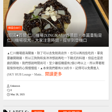
韓國自由行
[韓國●首爾|仁川機場]XINGKAI@炸醬麵。本篇重點是
仁川機場很大，大家注意時間，提早到登機口
▲仁川機場過海關後，除了可以去免稅商店外，也可以再找些吃的，畢竟
要離開韓國，所以江狗狗和吳沛沛想說再吃一下韓式的料理，但這也是悲
劇的開始，我們想說時間尚可，至少離搭機還有2個小時以上，所以帶著輕
鬆愉快地的心情慢慢逛。▲本來我們都有JCB的卡，記得可以免費進入
閱讀更多
(SKY HUB Lounge、Matin...
Unknown
0
May 28, 2025