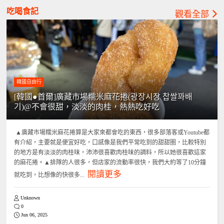
吃喝食記
觀看全部
韓國自由行
[韓國●首爾]廣藏市場糯米麻花捲(광장시장 찹쌀꽈배
기)@不會很甜，淡淡的肉桂，熱熱吃好吃
▲廣藏市場糯米麻花捲算是大家來都會吃的東西，很多部落客或Youtube都
有介紹，主要就是便宜好吃，口感像是我們平常吃到的甜甜圈，比較特別
的地方是有淡淡的肉桂味，沛沛很喜歡肉桂味的調料，所以她很喜歡這家
的麻花捲。▲排隊的人很多，但店家的流動率很快，我們大約等了10分鐘
閱讀更多
就吃到，比想像的快很多...
Unknown
0
Jun 06, 2025