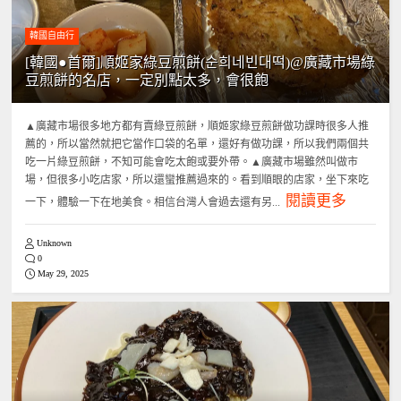
韓國自由行
[韓國●首爾]順姬家綠豆煎餅(순희네빈대떡)@廣藏市場綠
豆煎餅的名店，一定別點太多，會很飽
▲廣藏市場很多地方都有賣綠豆煎餅，順姬家綠豆煎餅做功課時很多人推
薦的，所以當然就把它當作口袋的名單，還好有做功課，所以我們兩個共
吃一片綠豆煎餅，不知可能會吃太飽或要外帶。▲廣藏市場雖然叫做市
場，但很多小吃店家，所以還蠻推薦過來的。看到順眼的店家，坐下來吃
閱讀更多
一下，體驗一下在地美食。相信台灣人會過去還有另...
Unknown
0
May 29, 2025