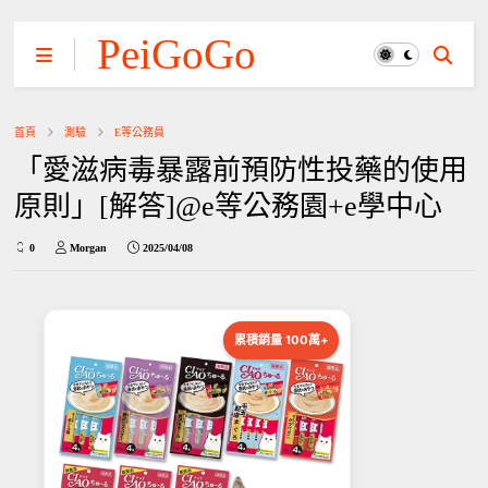
PeiGoGo
首頁
測驗
E等公務員
「愛滋病毒暴露前預防性投藥的使用
原則」[解答]@e等公務園+e學中心
0
Morgan
2025/04/08
累積銷量 100萬+