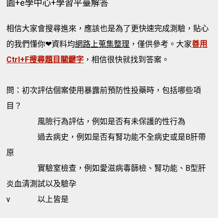
園+e學中心+學習平臺解答
相信大家會搜尋進來，應該也是為了更快速完成測驗，貼心
的我們懂你❤資料均
網路上蒐集整理
，僅供參考。大家
善用
Ctrl+F搜尋題目關鍵字
，相信很快就找到答案。
問：初次評估個案使用暴露前預防性投藥時，包括哪些項
目？
風險行為評估，例如是否有未保護的性行為
過去病史，例如是否有腎功能不全病史或是B肝帶
原
實驗室檢查，例如愛滋病毒篩檢、腎功能、B型肝
炎血清測試以及驗孕
v
以上皆是