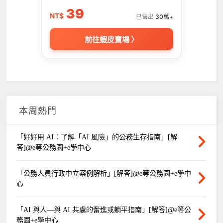
39
NT$
已售出
30萬+
前往蝦皮賣場 〉
本周熱門
「好好用 AI：了解「AI 風險」的公務生存指南」[解
答]@e等公務園+e學中心
「公務人員行政中立案例解析」[解答]@e等公務園+e學中
心
「AI 與人—與 AI 共處的奮進或躺平指南」[解答]@e等公
務園+e學中心