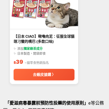
【日本 CIAO】啾嚕肉泥：征服全球貓
咪刁蠻的嘴巴 (多款口味)
✨ 添加
獨家綠茶成分
✨ 日本製造，開袋即食
39
$
~貓零食熱銷指名
去蝦皮搶購 〉
「愛滋病毒暴露前預防性投藥的使用原則」
e等公務