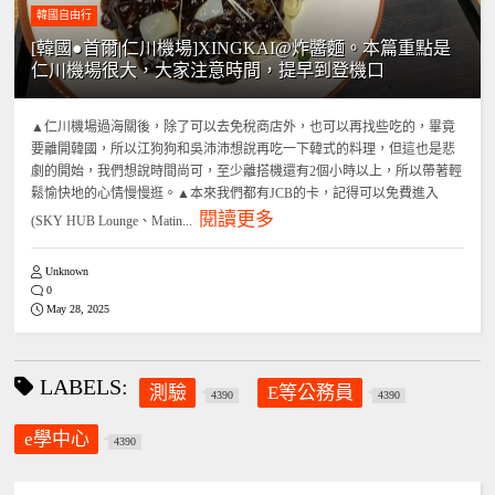
韓國自由行
[韓國●首爾|仁川機場]XINGKAI@炸醬麵。本篇重點是
仁川機場很大，大家注意時間，提早到登機口
▲仁川機場過海關後，除了可以去免稅商店外，也可以再找些吃的，畢竟
要離開韓國，所以江狗狗和吳沛沛想說再吃一下韓式的料理，但這也是悲
劇的開始，我們想說時間尚可，至少離搭機還有2個小時以上，所以帶著輕
鬆愉快地的心情慢慢逛。▲本來我們都有JCB的卡，記得可以免費進入
閱讀更多
(SKY HUB Lounge、Matin...
Unknown
0
May 28, 2025
LABELS:
測驗
E等公務員
4390
4390
e學中心
4390