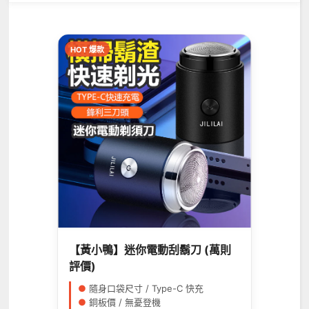
HOT 爆款
【黃小鴨】迷你電動刮鬍刀 (萬則
評價)
●
隨身口袋尺寸 / Type-C 快充
●
銅板價 / 無憂登機