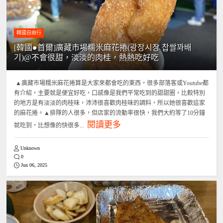
韓國自由行
[韓國●首爾]廣藏市場糯米麻花捲(광장시장 찹쌀꽈배
기)@不會很甜，淡淡的肉桂，熱熱吃好吃
▲廣藏市場糯米麻花捲算是大家來都會吃的東西，很多部落客或Youtube都
有介紹，主要就是便宜好吃，口感像是我們平常吃到的甜甜圈，比較特別
的地方是有淡淡的肉桂味，沛沛很喜歡肉桂味的調料，所以她很喜歡這家
的麻花捲。▲排隊的人很多，但店家的流動率很快，我們大約等了10分鐘
閱讀更多
就吃到，比想像的快很多...
Unknown
0
Jun 06, 2025