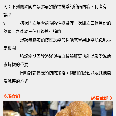
問：下列關於開立暴露前預防性投藥的諮商內容，何者有
誤？
v
初次開立暴露前預防性投藥宜一次開立三個月份的
藥量，之後於三個月後進行追蹤
強調暴露前預防性投藥的保護效果與服藥順從度息
息相關
強調定期回診追蹤與抽血檢驗肝腎功能以及愛滋病
毒篩檢的重要
同時討論傳統預防的策略，例如保險套以及其他風
險減害的方式
吃喝食記
觀看全部