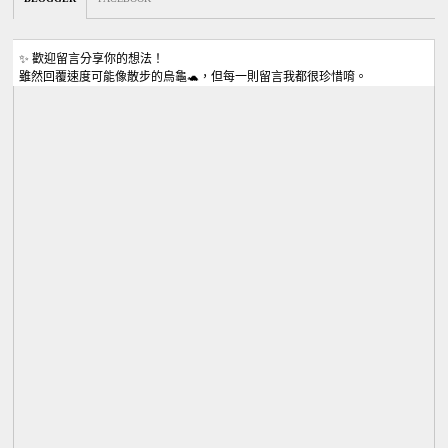
✨ 歡迎留言分享你的想法！
雖然回覆速度可能像散步的烏龜🐢，但每一則留言我都很珍惜唷。