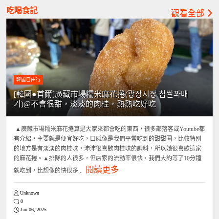
吃喝食記
觀看全部
韓國自由行
[韓國●首爾]廣藏市場糯米麻花捲(광장시장 찹쌀꽈배
기)@不會很甜，淡淡的肉桂，熱熱吃好吃
▲廣藏市場糯米麻花捲算是大家來都會吃的東西，很多部落客或Youtube都
有介紹，主要就是便宜好吃，口感像是我們平常吃到的甜甜圈，比較特別
的地方是有淡淡的肉桂味，沛沛很喜歡肉桂味的調料，所以她很喜歡這家
的麻花捲。▲排隊的人很多，但店家的流動率很快，我們大約等了10分鐘
閱讀更多
就吃到，比想像的快很多...
Unknown
0
Jun 06, 2025