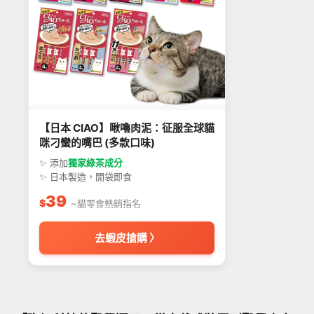
【日本 CIAO】啾嚕肉泥：征服全球貓
咪刁蠻的嘴巴 (多款口味)
✨ 添加
獨家綠茶成分
✨ 日本製造，開袋即食
39
$
~貓零食熱銷指名
去蝦皮搶購 〉