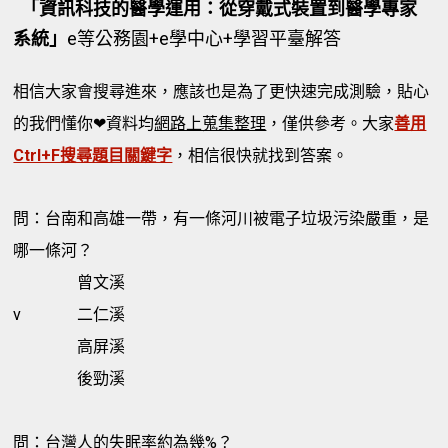
「資訊科技的醫學運用：從穿戴式裝置到醫學專家
系統」
e等公務園+e學中心+學習平臺解答
相信大家會搜尋進來，應該也是為了更快速完成測驗，貼心
的我們懂你❤資料均
網路上蒐集整理
，僅供參考。大家
善用
Ctrl+F搜尋題目關鍵字
，相信很快就找到答案。
問：台南和高雄一帶，有一條河川被電子垃圾污染嚴重，是
哪一條河？
曾文溪
v
二仁溪
高屏溪
後勁溪
問：台灣人的失眠率約為幾%？