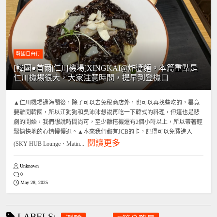
韓國自由行
[韓國●首爾|仁川機場]XINGKAI@炸醬麵。本篇重點是
仁川機場很大，大家注意時間，提早到登機口
▲仁川機場過海關後，除了可以去免稅商店外，也可以再找些吃的，畢竟
要離開韓國，所以江狗狗和吳沛沛想說再吃一下韓式的料理，但這也是悲
劇的開始，我們想說時間尚可，至少離搭機還有2個小時以上，所以帶著輕
鬆愉快地的心情慢慢逛。▲本來我們都有JCB的卡，記得可以免費進入
閱讀更多
(SKY HUB Lounge、Matin...
Unknown
0
May 28, 2025
LABELS: