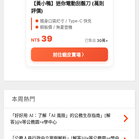
【黃小鴨】迷你電動刮鬍刀 (萬則
評價)
●
隨身口袋尺寸 / Type-C 快充
●
銅板價 / 無憂登機
39
NT$
已售出
30萬+
前往蝦皮賣場 〉
本周熱門
「好好用 AI：了解「AI 風險」的公務生存指南」[解
答]@e等公務園+e學中心
「公務人員行政中立案例解析」[解答]@e等公務園+e學中