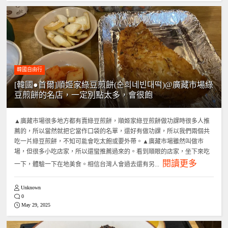
韓國自由行
[韓國●首爾]順姬家綠豆煎餅(순희네빈대떡)@廣藏市場綠
豆煎餅的名店，一定別點太多，會很飽
▲廣藏市場很多地方都有賣綠豆煎餅，順姬家綠豆煎餅做功課時很多人推
薦的，所以當然就把它當作口袋的名單，還好有做功課，所以我們兩個共
吃一片綠豆煎餅，不知可能會吃太飽或要外帶。▲廣藏市場雖然叫做市
場，但很多小吃店家，所以還蠻推薦過來的。看到順眼的店家，坐下來吃
閱讀更多
一下，體驗一下在地美食。相信台灣人會過去還有另...
Unknown
0
May 29, 2025