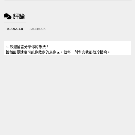
評論
BLOGGER
FACEBOOK
✨ 歡迎留言分享你的想法！
雖然回覆速度可能像散步的烏龜🐢，但每一則留言我都很珍惜唷。