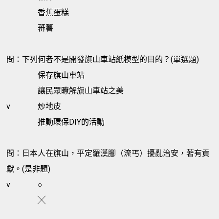
香蕉蛋糕
蕃薯
問：下列何者不是開發旗山車站紙模型的目的？(單選題)
保存旗山車站
讓民眾瞭解旗山車站之美
v
炒地皮
推動環保DIY的活動
問：日本人在旗山，平定羅漢腳（流丐）擾亂治安，著有貢
獻。(是非題)
v
○
╳