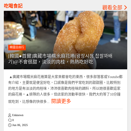
吃喝食記
觀看全部
韓國自由行
[韓國●首爾]廣藏市場糯米麻花捲(광장시장 찹쌀꽈배
기)@不會很甜，淡淡的肉桂，熱熱吃好吃
▲廣藏市場糯米麻花捲算是大家來都會吃的東西，很多部落客或Youtube都
有介紹，主要就是便宜好吃，口感像是我們平常吃到的甜甜圈，比較特別
的地方是有淡淡的肉桂味，沛沛很喜歡肉桂味的調料，所以她很喜歡這家
的麻花捲。▲排隊的人很多，但店家的流動率很快，我們大約等了10分鐘
閱讀更多
就吃到，比想像的快很多...
Unknown
0
Jun 06, 2025