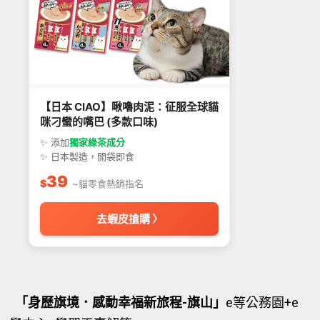
【日本 CIAO】啾嚕肉泥：征服全球貓
咪刁蠻的嘴巴 (多款口味)
✨ 添加
獨家綠茶成分
✨ 日本製造，開袋即食
39
$
~貓零食熱銷指名
去蝦皮搶購 〉
「身歷旗境．感動幸福新旅程-旗山」
e等公務園+e