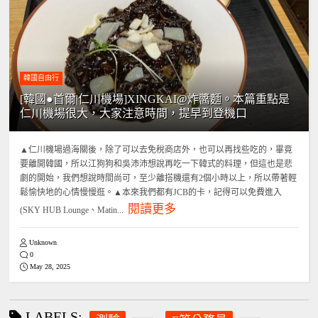
韓國自由行
[韓國●首爾|仁川機場]XINGKAI@炸醬麵。本篇重點是
仁川機場很大，大家注意時間，提早到登機口
▲仁川機場過海關後，除了可以去免稅商店外，也可以再找些吃的，畢竟
要離開韓國，所以江狗狗和吳沛沛想說再吃一下韓式的料理，但這也是悲
劇的開始，我們想說時間尚可，至少離搭機還有2個小時以上，所以帶著輕
鬆愉快地的心情慢慢逛。▲本來我們都有JCB的卡，記得可以免費進入
閱讀更多
(SKY HUB Lounge、Matin...
Unknown
0
May 28, 2025
LABELS: