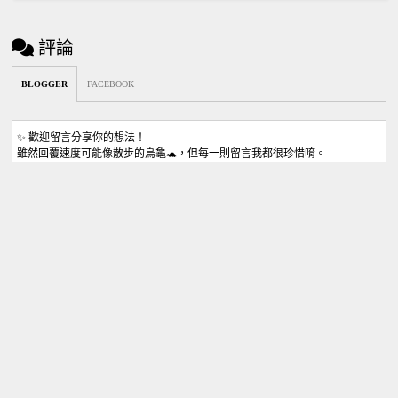
評論
BLOGGER
FACEBOOK
✨ 歡迎留言分享你的想法！
雖然回覆速度可能像散步的烏龜🐢，但每一則留言我都很珍惜唷。