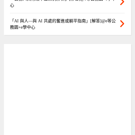
心
「AI 與人—與 AI 共處的奮進或躺平指南」[解答]@e等公
務園+e學中心