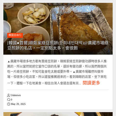
韓國自由行
[韓國●首爾]順姬家綠豆煎餅(순희네빈대떡)@廣藏市場綠
豆煎餅的名店，一定別點太多，會很飽
▲廣藏市場很多地方都有賣綠豆煎餅，順姬家綠豆煎餅做功課時很多人推
薦的，所以當然就把它當作口袋的名單，還好有做功課，所以我們兩個共
吃一片綠豆煎餅，不知可能會吃太飽或要外帶。▲廣藏市場雖然叫做市
場，但很多小吃店家，所以還蠻推薦過來的。看到順眼的店家，坐下來吃
閱讀更多
一下，體驗一下在地美食。相信台灣人會過去還有另...
Unknown
0
May 29, 2025