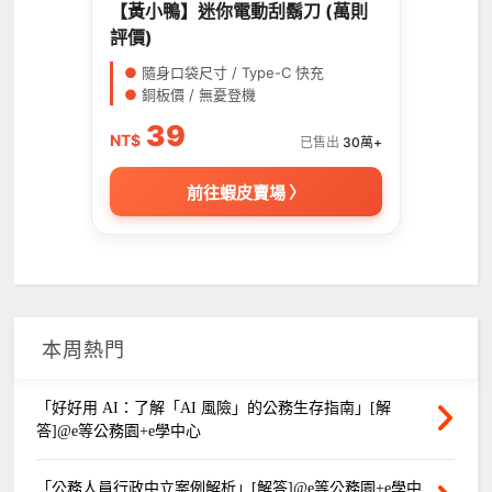
【黃小鴨】迷你電動刮鬍刀 (萬則
評價)
●
隨身口袋尺寸 / Type-C 快充
●
銅板價 / 無憂登機
39
NT$
已售出
30萬+
前往蝦皮賣場 〉
本周熱門
「好好用 AI：了解「AI 風險」的公務生存指南」[解
答]@e等公務園+e學中心
「公務人員行政中立案例解析」[解答]@e等公務園+e學中