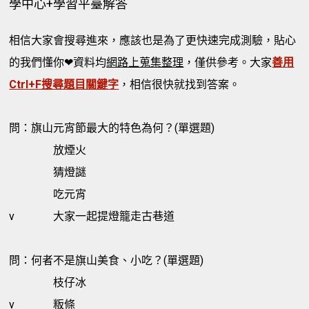
學中心+學習平臺解答
相信大家會搜尋進來，應該也是為了更快速完成測驗，貼心
的我們懂你❤資料均
網路上蒐集整理
，僅供參考。大家
善用
Ctrl+F搜尋題目關鍵字
，相信很快就找到答案。
問：旗山元宵節最大的特色為何？(單選題)
放煙火
猜燈謎
吃元宵
v
大家一起提燈籠走古巷道
問：何者不是旗山美食、小吃？(單選題)
枝仔冰
v
粄條