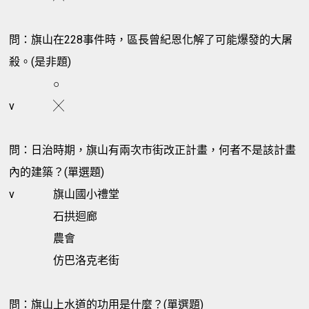
問：旗山在228事件時，區長曾紀恩化解了可能爆發的大屠
殺。(是非題)
○
v
╳
問：日治時期，旗山有兩次市街改正計畫，何者不是該計畫
內的建築？(單選題)
v
旗山國小禮堂
石拱迴廊
農會
仿巴洛克老街
問：旗山上水道的功用是什麼？(單選題)