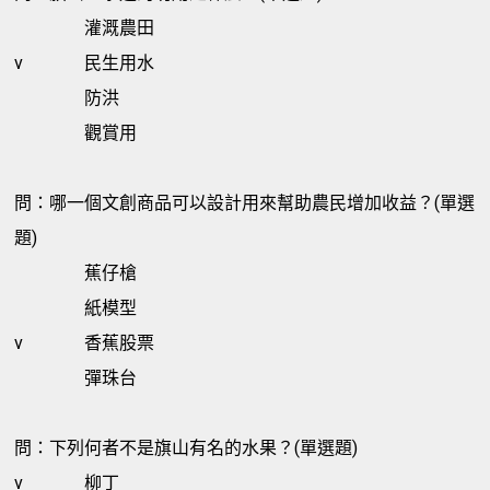
灌溉農田
v
民生用水
防洪
觀賞用
問：哪一個文創商品可以設計用來幫助農民增加收益？(單選
題)
蕉仔槍
紙模型
v
香蕉股票
彈珠台
問：下列何者不是旗山有名的水果？(單選題)
v
柳丁