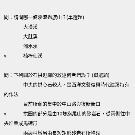
問：請問哪一條溪流過旗山？(單選題)
大漢溪
大肚溪
濁水溪
v
楠梓仙溪
問：下列關於石拱迴廊的敘述何者錯誤？ (單選題)
中央的拱心石較大，是西洋文藝復興時代建築特有
的作法
目前所剩的集中於中山路與復新街口
v
拱圈的部分是由10塊旗尾山的砂岩石，從兩側往中
央堆疊成馬碲形
兩邊柱墩另由長短矩形砂岩石所堆砌