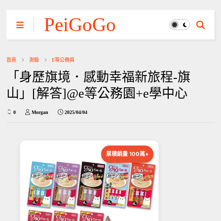
PeiGoGo
首頁
測驗
E等公務員
「身歷旗境．感動幸福新旅程-旗
山」[解答]@e等公務園+e學中心
0
Morgan
2025/04/04
累積銷量 100萬+