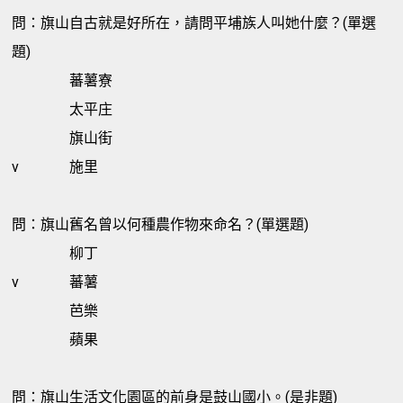
問：旗山自古就是好所在，請問平埔族人叫她什麼？(單選
題)
蕃薯寮
太平庄
旗山街
v
施里
問：旗山舊名曾以何種農作物來命名？(單選題)
柳丁
v
蕃薯
芭樂
蘋果
問：旗山生活文化園區的前身是鼓山國小。(是非題)