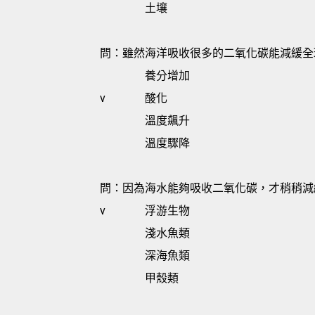
土壤
問：雖然海洋吸收很多的二氧化碳能減緩全
養分增加
v
酸化
溫度飆升
溫度驟降
問：因為海水能夠吸收二氧化碳，才稍稍減
v
浮游生物
淺水魚類
深海魚類
甲殼類