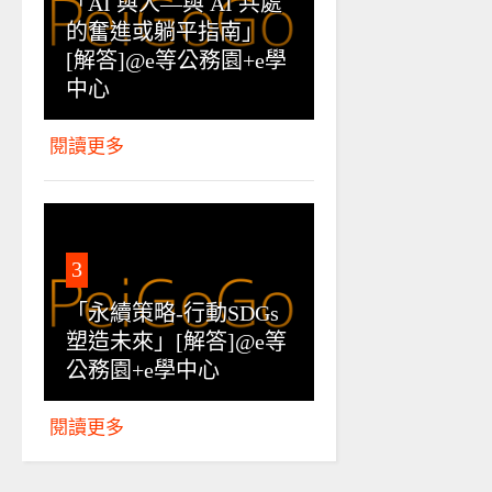
「AI 與人—與 AI 共處
的奮進或躺平指南」
[解答]@e等公務園+e學
中心
閱讀更多
3
「永續策略-行動SDGs
塑造未來」[解答]@e等
公務園+e學中心
閱讀更多