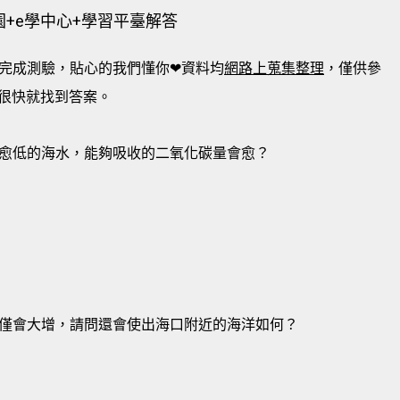
園+e學中心+學習平臺解答
完成測驗，貼心的我們懂你❤資料均
網路上蒐集整理
，僅供參
很快就找到答案。
愈低的海水，能夠吸收的二氧化碳量會愈？
僅會大增，請問還會使出海口附近的海洋如何？