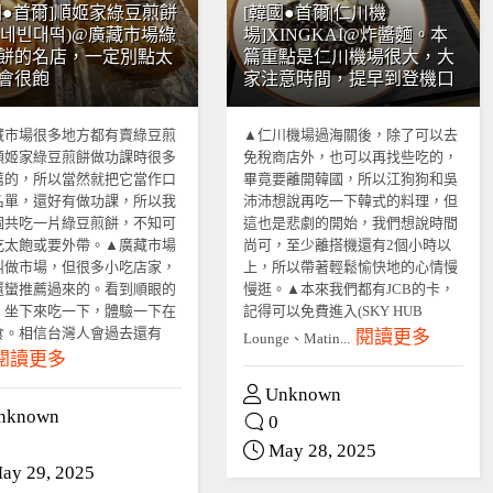
國●首爾]順姬家綠豆煎餅
[韓國●首爾|仁川機
희네빈대떡)@廣藏市場綠
場]XINGKAI@炸醬麵。本
餅的名店，一定別點太
篇重點是仁川機場很大，大
會很飽
家注意時間，提早到登機口
藏市場很多地方都有賣綠豆煎
▲仁川機場過海關後，除了可以去
順姬家綠豆煎餅做功課時很多
免稅商店外，也可以再找些吃的，
薦的，所以當然就把它當作口
畢竟要離開韓國，所以江狗狗和吳
名單，還好有做功課，所以我
沛沛想說再吃一下韓式的料理，但
個共吃一片綠豆煎餅，不知可
這也是悲劇的開始，我們想說時間
吃太飽或要外帶。▲廣藏市場
尚可，至少離搭機還有2個小時以
叫做市場，但很多小吃店家，
上，所以帶著輕鬆愉快地的心情慢
還蠻推薦過來的。看到順眼的
慢逛。▲本來我們都有JCB的卡，
，坐下來吃一下，體驗一下在
記得可以免費進入(SKY HUB
食。相信台灣人會過去還有
閱讀更多
Lounge、Matin...
閱讀更多
Unknown
nknown
0
May 28, 2025
ay 29, 2025