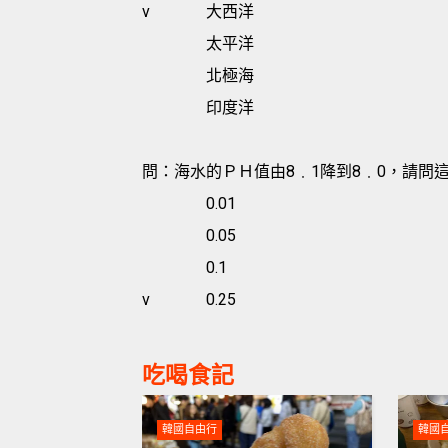
v
大西洋
太平洋
北極海
印度洋
問：海水的ＰＨ值由8﹒1降到8﹒0，請問
0.01
0.05
0.1
v
0.25
吃喝食記
韓國自由行
韓國