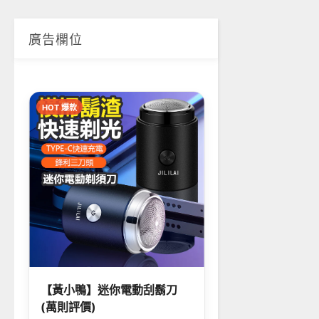
廣告欄位
HOT 爆款
【黃小鴨】迷你電動刮鬍刀
(萬則評價)