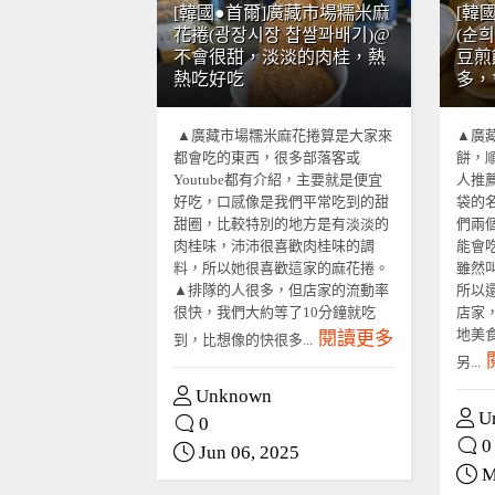
[韓國●首爾]廣藏市場糯米麻
[韓
花捲(광장시장 찹쌀꽈배기)@
(순
不會很甜，淡淡的肉桂，熱
豆煎
熱吃好吃
多，
▲廣藏市場糯米麻花捲算是大家來
▲廣
都會吃的東西，很多部落客或
餅，
Youtube都有介紹，主要就是便宜
人推
好吃，口感像是我們平常吃到的甜
袋的
甜圈，比較特別的地方是有淡淡的
們兩
肉桂味，沛沛很喜歡肉桂味的調
能會
料，所以她很喜歡這家的麻花捲。
雖然
▲排隊的人很多，但店家的流動率
所以
很快，我們大約等了10分鐘就吃
店家
地美
閱讀更多
到，比想像的快很多...
另...
Unknown
U
0
0
Jun 06, 2025
M