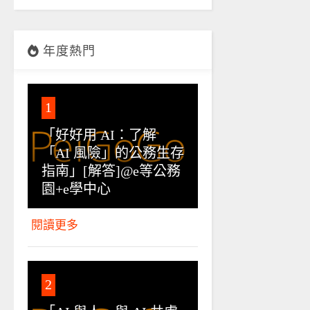
年度熱門
1
「好好用 AI：了解
「AI 風險」的公務生存
指南」[解答]@e等公務
園+e學中心
閱讀更多
2