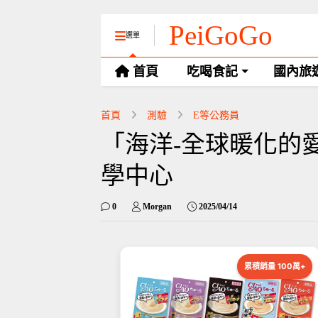
PeiGoGo
選單
首頁
吃喝食記
國內旅
首頁
測驗
E等公務員
「海洋-全球暖化的愛
學中心
0
Morgan
2025/04/14
累積銷量 100萬+