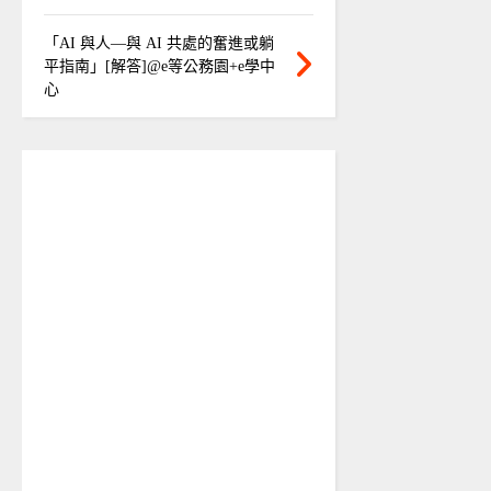
「AI 與人—與 AI 共處的奮進或躺
平指南」[解答]@e等公務園+e學中
心