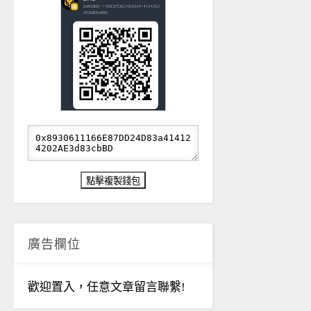
廣告欄位
歡迎置入，任意文章留言聯繫!