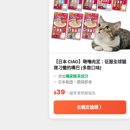
【日本 CIAO】啾嚕肉泥：征服全球貓
咪刁蠻的嘴巴 (多款口味)
✨ 添加
獨家綠茶成分
✨ 日本製造，開袋即食
39
$
~貓零食熱銷指名
去蝦皮搶購 〉