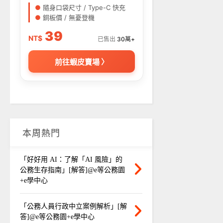
●
隨身口袋尺寸 / Type-C 快充
●
銅板價 / 無憂登機
39
NT$
已售出
30萬+
前往蝦皮賣場 〉
本周熱門
「好好用 AI：了解「AI 風險」的
公務生存指南」[解答]@e等公務園
+e學中心
「公務人員行政中立案例解析」[解
答]@e等公務園+e學中心