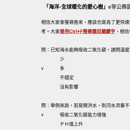
「海洋-全球暖化的愛心樹」
e等公務
相信大家會搜尋進來，應該也是為了更快速
考。大家
善用Ctrl+F搜尋題目關鍵字
，相信
問：已知海水能夠吸收二氧化碳，請問溫度
少
v
多
不穩定
沒有影響
問：舉例來說，若是鬧洪水，則河水流量不
v
吸收二氧化碳能力增強
ＰＨ值上升