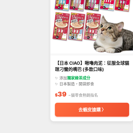
【日本 CIAO】啾嚕肉泥：征服全球貓
咪刁蠻的嘴巴 (多款口味)
✨ 添加
獨家綠茶成分
✨ 日本製造，開袋即食
39
$
~貓零食熱銷指名
去蝦皮搶購 〉