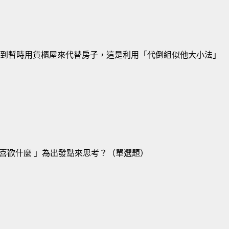
以想到暫時用貨櫃屋來代替房子，這是利用「代倒組似他大小法」
喜歡什麼 」為出發點來思考？（單選題）