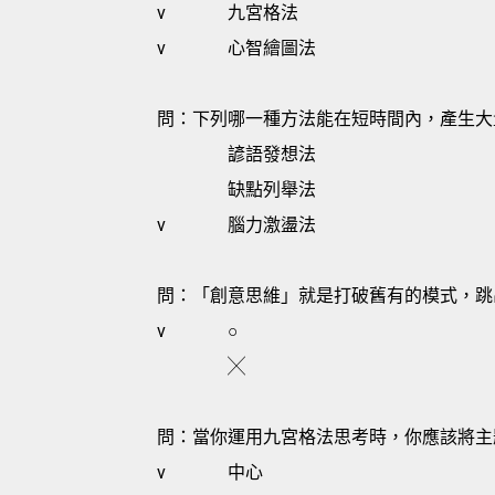
v
九宮格法
v
心智繪圖法
問：下列哪一種方法能在短時間內，產生大
諺語發想法
缺點列舉法
v
腦力激盪法
問：「創意思維」就是打破舊有的模式，跳
v
○
╳
問：當你運用九宮格法思考時，你應該將主
v
中心