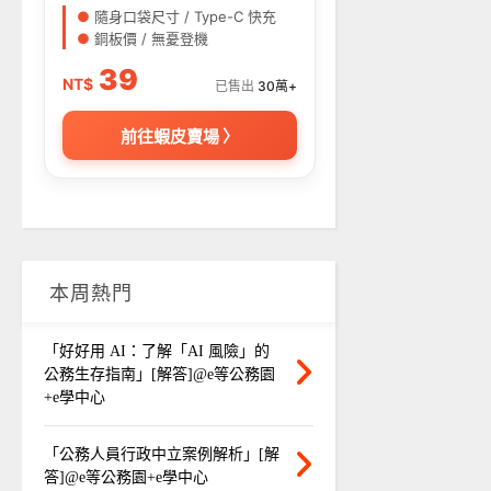
●
隨身口袋尺寸 / Type-C 快充
●
銅板價 / 無憂登機
39
NT$
已售出
30萬+
前往蝦皮賣場 〉
本周熱門
「好好用 AI：了解「AI 風險」的
公務生存指南」[解答]@e等公務園
+e學中心
「公務人員行政中立案例解析」[解
答]@e等公務園+e學中心