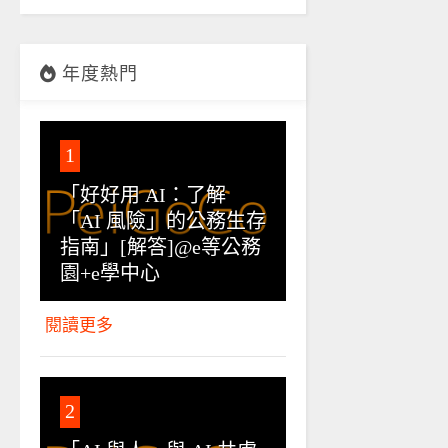
年度熱門
1
「好好用 AI：了解
「AI 風險」的公務生存
指南」[解答]@e等公務
園+e學中心
閱讀更多
2