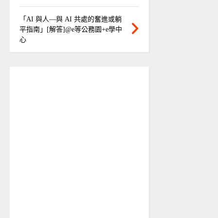
「AI 與人—與 AI 共處的奮進或躺
平指南」[解答]@e等公務園+e學中
心