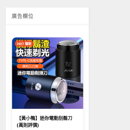
廣告欄位
HOT 爆款
【黃小鴨】迷你電動刮鬍刀
(萬則評價)