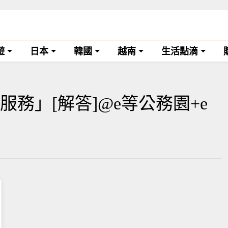
遊
日本
韓國
越南
生活點滴
務」[解答]@e等公務園+e