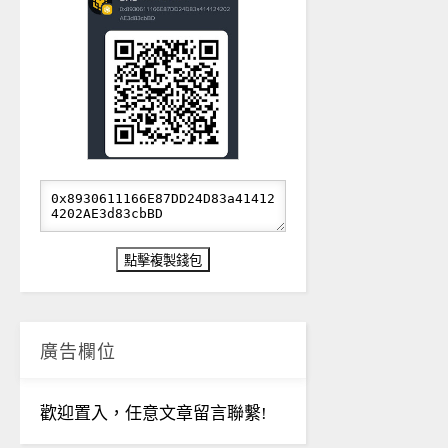
廣告欄位
歡迎置入，任意文章留言聯繫!