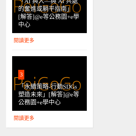
「AI 與人—與 AI 共處
的奮進或躺平指南」
[解答]@e等公務園+e學
中心
閱讀更多
3
「永續策略-行動SDGs
塑造未來」[解答]@e等
公務園+e學中心
閱讀更多