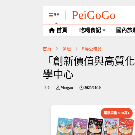
PeiGoGo
選單
首頁
吃喝食記
國內旅
首頁
測驗
E等公務員
「創新價值與高質化服
學中心
0
Morgan
2025/04/10
累積銷量 100萬+