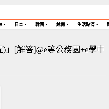
遊
日本
韓國
越南
生活點滴
)」[解答]@e等公務園+e學中