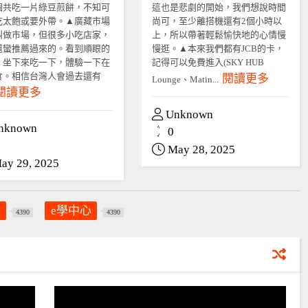
個共吃一片綠豆煎餅，不知可
這也是悲劇的開始，我們想說時間
吃太飽或要外帶。▲廣藏市場
尚可，至少離搭機還有2個小時以
叫做市場，但很多小吃店家，
上，所以帶著輕鬆愉快地的心情慢
還蠻推薦過來的。看到順眼的
慢逛。▲本來我們都有JCB的卡，
，坐下來吃一下，體驗一下在
記得可以免費進入(SKY HUB
食。相信台灣人會過去還有
閱讀更多
Lounge、Matin...
閱讀更多
Unknown
nknown
0
May 28, 2025
ay 29, 2025
員
e學中心
4390
4390