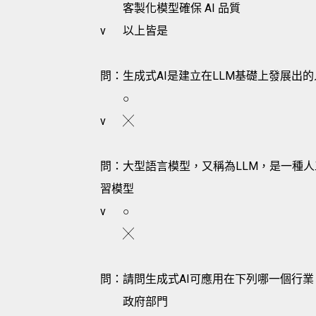
客製化模型確保 AI 品質
v
以上皆是
問：生成式AI是建立在LLM基礎上發展出
○
v
╳
問：大型語言模型，又稱為LLM，是一種人
習模型
v
○
╳
問：請問生成式AI可應用在下列哪一個行業
政府部門