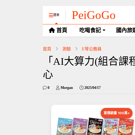
PeiGoGo
選單
首頁
吃喝食記
國內旅
首頁
測驗
E等公務員
「AI大算力(組合課程
心
0
Morgan
2025/04/17
累積銷量 100萬+