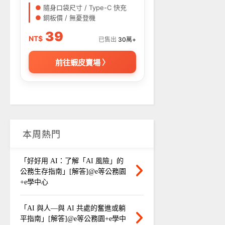
●
隨身口袋尺寸 / Type-C 快充
●
銅板價 / 無憂登機
39
NT$
已售出
30萬+
前往蝦皮賣場 〉
本周熱門
「好好用 AI：了解「AI 風險」的
公務生存指南」[解答]@e等公務園
+e學中心
「AI 與人—與 AI 共處的奮進或躺
平指南」[解答]@e等公務園+e學中