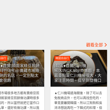
觀看全部
自由行
韓國自由行
國●首爾]順姬家綠豆煎餅
[韓國●首爾|仁川機
희네빈대떡)@廣藏市場綠
場]XINGKAI@炸醬麵。本
餅的名店，一定別點太
篇重點是仁川機場很大，大
會很飽
家注意時間，提早到登機口
藏市場很多地方都有賣綠豆煎
▲仁川機場過海關後，除了可以去
順姬家綠豆煎餅做功課時很多
免稅商店外，也可以再找些吃的，
薦的，所以當然就把它當作口
畢竟要離開韓國，所以江狗狗和吳
名單，還好有做功課，所以我
沛沛想說再吃一下韓式的料理，但