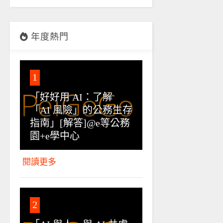
年度熱門
1
「好好用 AI：了解
「AI 風險」的公務生存
指南」[解答]@e等公務
園+e學中心
閱讀更多
2