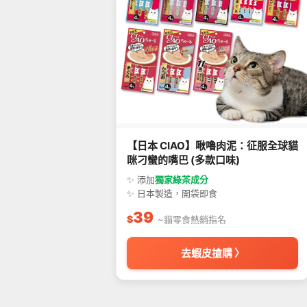
【日本 CIAO】啾嚕肉泥：征服全球貓
咪刁蠻的嘴巴 (多款口味)
✨ 添加
獨家綠茶成分
✨ 日本製造，開袋即食
39
$
~貓零食熱銷指名
去蝦皮搶購 〉