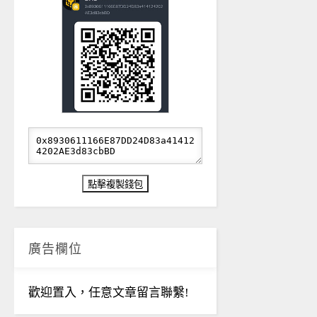
廣告欄位
歡迎置入，任意文章留言聯繫!