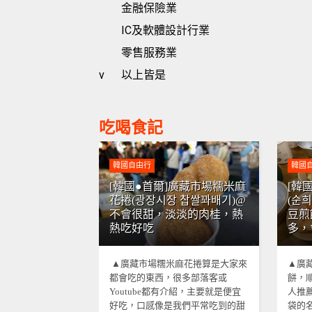
金融保險業
IC及軟體設計行業
零售服務業
v
以上皆是
吃喝食記
韓國自由行
韓國
[韓國●首爾]廣藏市場糯米麻
[韓
花捲(광장시장 찹쌀꽈배기)@
(순
不會很甜，淡淡的肉桂，熱
豆煎
熱吃好吃
多，
▲廣藏市場糯米麻花捲算是大家來
▲廣
都會吃的東西，很多部落客或
餅，
Youtube都有介紹，主要就是便宜
人推
好吃，口感像是我們平常吃到的甜
袋的