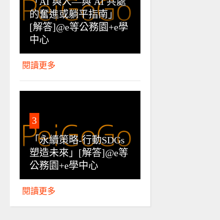
「AI 與人—與 AI 共處
的奮進或躺平指南」
[解答]@e等公務園+e學
中心
閱讀更多
3
「永續策略-行動SDGs
塑造未來」[解答]@e等
公務園+e學中心
閱讀更多