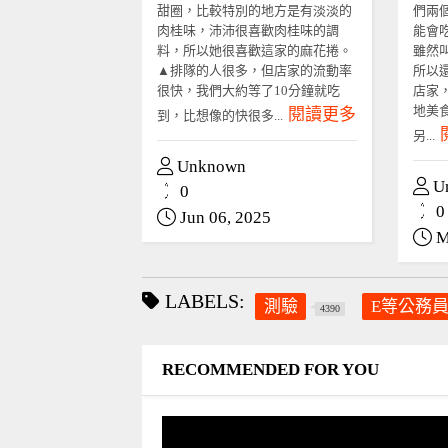
甜圈，比較特別的地方是有淡淡的
們兩
肉桂味，沛沛很喜歡肉桂味的調
能會
料，所以她很喜歡這家的麻花捲。
雖然
▲排隊的人很多，但店家的流動率
所以
很快，我們大約等了10分鐘就吃
店家
地美
閱讀更多
到，比想像的快很多...
另...
Unknown
U
0
0
Jun 06, 2025
M
LABELS:
測驗
E等公務
4390
RECOMMENDED FOR YOU