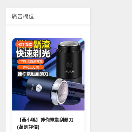
廣告欄位
HOT 爆款
【黃小鴨】迷你電動刮鬍刀
(萬則評價)