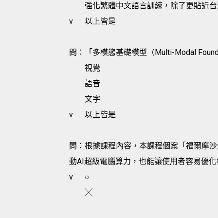
強化繁體中文語言訓練，除了更貼近台
v
以上皆是
問：「多模態基礎模型（Multi-Modal Fou
視覺
語音
文字
v
以上皆是
問：根據課程內容，本課程個案「福爾摩沙大模型（F
動AI超級電腦算力，也能讓使用者容易優
v
○
╳