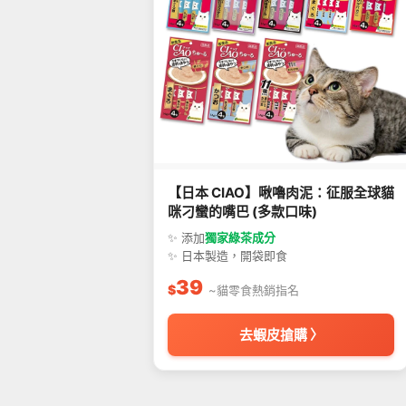
【日本 CIAO】啾嚕肉泥：征服全球貓
咪刁蠻的嘴巴 (多款口味)
✨ 添加
獨家綠茶成分
✨ 日本製造，開袋即食
39
$
~貓零食熱銷指名
去蝦皮搶購 〉