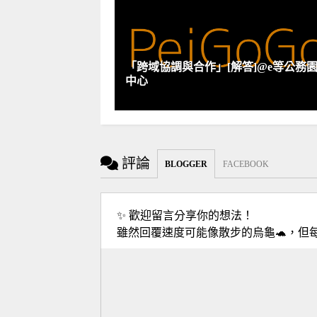
「跨域協調與合作」[解答]@e等公務園
中心
評論
BLOGGER
FACEBOOK
✨ 歡迎留言分享你的想法！
雖然回覆速度可能像散步的烏龜🐢，但