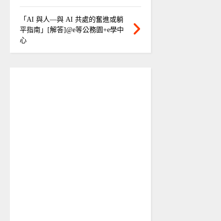
「AI 與人—與 AI 共處的奮進或躺
平指南」[解答]@e等公務園+e學中
心