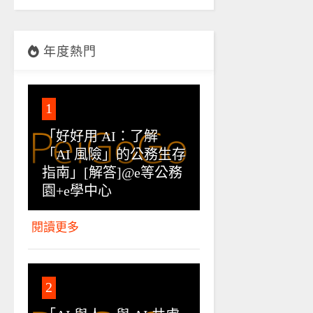
年度熱門
1
「好好用 AI：了解
「AI 風險」的公務生存
指南」[解答]@e等公務
園+e學中心
閱讀更多
2