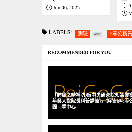
0
Jun 06, 2025
M
LABELS:
測驗
E等公務
4390
RECOMMENDED FOR YOU
「肺癌之精準防治(中央研究院知識饗宴-
年吳大猷院長科普講座)」[解答]@e等
園+e學中心