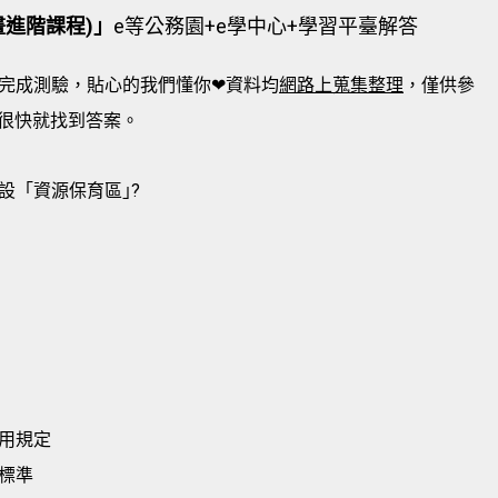
畫進階課程)」
e等公務園+e學中心+學習平臺解答
完成測驗，貼心的我們懂你❤資料均
網路上蒐集整理
，僅供參
很快就找到答案。
設「資源保育區｣?
用規定
標準