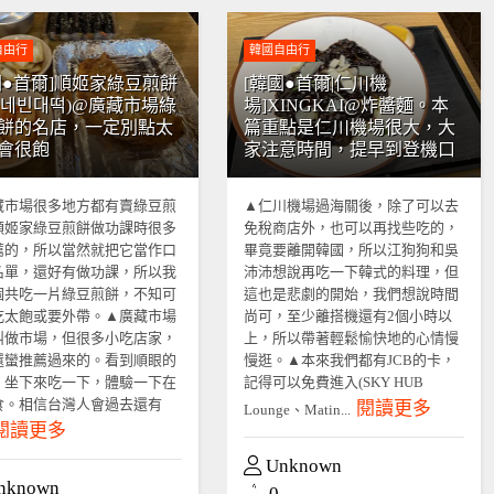
自由行
韓國自由行
國●首爾]順姬家綠豆煎餅
[韓國●首爾|仁川機
희네빈대떡)@廣藏市場綠
場]XINGKAI@炸醬麵。本
餅的名店，一定別點太
篇重點是仁川機場很大，大
會很飽
家注意時間，提早到登機口
藏市場很多地方都有賣綠豆煎
▲仁川機場過海關後，除了可以去
順姬家綠豆煎餅做功課時很多
免稅商店外，也可以再找些吃的，
薦的，所以當然就把它當作口
畢竟要離開韓國，所以江狗狗和吳
名單，還好有做功課，所以我
沛沛想說再吃一下韓式的料理，但
個共吃一片綠豆煎餅，不知可
這也是悲劇的開始，我們想說時間
吃太飽或要外帶。▲廣藏市場
尚可，至少離搭機還有2個小時以
叫做市場，但很多小吃店家，
上，所以帶著輕鬆愉快地的心情慢
還蠻推薦過來的。看到順眼的
慢逛。▲本來我們都有JCB的卡，
，坐下來吃一下，體驗一下在
記得可以免費進入(SKY HUB
食。相信台灣人會過去還有
閱讀更多
Lounge、Matin...
閱讀更多
Unknown
nknown
0