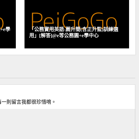
+e學
「公務實用英語-薦升簡(含正升監)訓練適
用」[解答]@e等公務園+e學中心
每一則留言我都很珍惜唷。