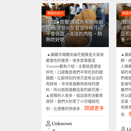
韓國自由行
韓國
[韓國●首爾]廣藏市場糯米麻
[韓
花捲(광장시장 찹쌀꽈배기)@
(순
不會很甜，淡淡的肉桂，熱
豆煎
熱吃好吃
多，
▲廣藏市場糯米麻花捲算是大家來
▲廣
都會吃的東西，很多部落客或
餅，
Youtube都有介紹，主要就是便宜
人推
好吃，口感像是我們平常吃到的甜
袋的
甜圈，比較特別的地方是有淡淡的
們兩
肉桂味，沛沛很喜歡肉桂味的調
能會
料，所以她很喜歡這家的麻花捲。
雖然
▲排隊的人很多，但店家的流動率
所以
很快，我們大約等了10分鐘就吃
店家
地美
閱讀更多
到，比想像的快很多...
另...
Unknown
U
0