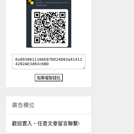
廣告欄位
歡迎置入，任意文章留言聯繫!