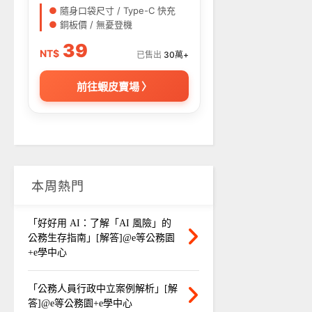
●
隨身口袋尺寸 / Type-C 快充
●
銅板價 / 無憂登機
39
NT$
已售出
30萬+
前往蝦皮賣場 〉
本周熱門
「好好用 AI：了解「AI 風險」的
公務生存指南」[解答]@e等公務園
+e學中心
「公務人員行政中立案例解析」[解
答]@e等公務園+e學中心