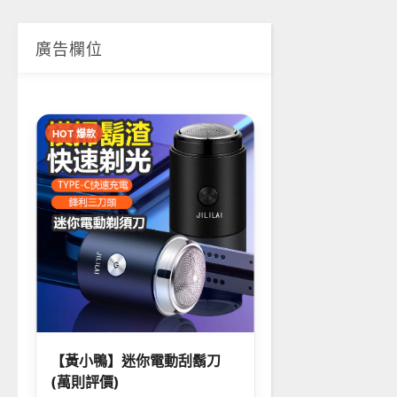
廣告欄位
HOT 爆款
【黃小鴨】迷你電動刮鬍刀
(萬則評價)