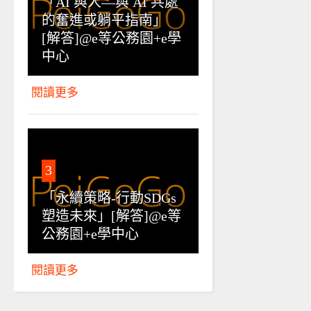
「AI 與人—與 AI 共處
的奮進或躺平指南」
[解答]@e等公務園+e學
中心
閱讀更多
3
「永續策略-行動SDGs
塑造未來」[解答]@e等
公務園+e學中心
閱讀更多