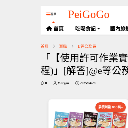
PeiGoGo
選單
首頁
吃喝食記
國內旅
首頁
測驗
E等公務員
「【使用許可作業實
程)」[解答]@e等公
0
Morgan
2025/04/28
累積銷量 100萬+