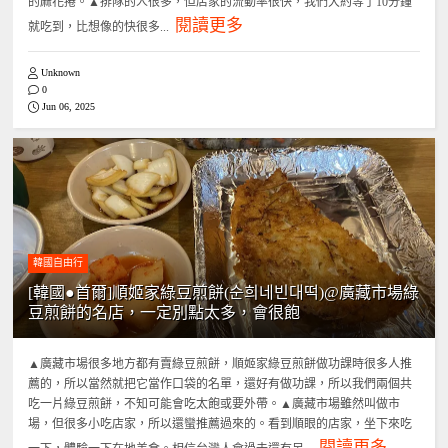
的麻花捲。▲排隊的人很多，但店家的流動率很快，我們大約等了10分鐘
閱讀更多
就吃到，比想像的快很多...
Unknown
0
Jun 06, 2025
韓國自由行
[韓國●首爾]順姬家綠豆煎餅(순희네빈대떡)@廣藏市場綠
豆煎餅的名店，一定別點太多，會很飽
▲廣藏市場很多地方都有賣綠豆煎餅，順姬家綠豆煎餅做功課時很多人推
薦的，所以當然就把它當作口袋的名單，還好有做功課，所以我們兩個共
吃一片綠豆煎餅，不知可能會吃太飽或要外帶。▲廣藏市場雖然叫做市
場，但很多小吃店家，所以還蠻推薦過來的。看到順眼的店家，坐下來吃
閱讀更多