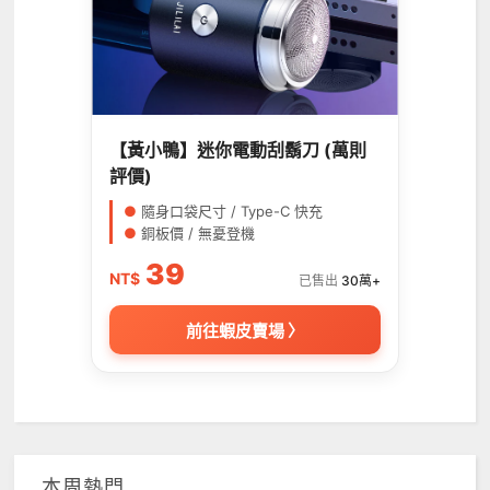
【黃小鴨】迷你電動刮鬍刀 (萬則
評價)
●
隨身口袋尺寸 / Type-C 快充
●
銅板價 / 無憂登機
39
NT$
已售出
30萬+
前往蝦皮賣場 〉
本周熱門