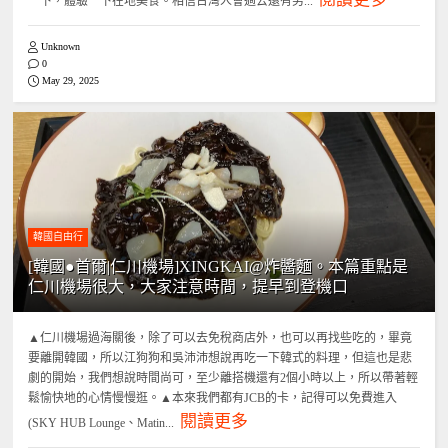
一下，體驗一下在地美食。相信台灣人會過去還有另...
Unknown
0
May 29, 2025
韓國自由行
[韓國●首爾|仁川機場]XINGKAI@炸醬麵。本篇重點是
仁川機場很大，大家注意時間，提早到登機口
▲仁川機場過海關後，除了可以去免稅商店外，也可以再找些吃的，畢竟
要離開韓國，所以江狗狗和吳沛沛想說再吃一下韓式的料理，但這也是悲
劇的開始，我們想說時間尚可，至少離搭機還有2個小時以上，所以帶著輕
鬆愉快地的心情慢慢逛。▲本來我們都有JCB的卡，記得可以免費進入
閱讀更多
(SKY HUB Lounge、Matin...