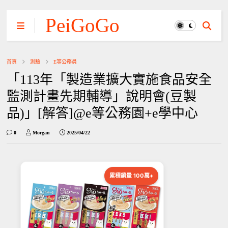
PeiGoGo
首頁
測驗
E等公務員
「113年「製造業擴大實施食品安全
監測計畫先期輔導」說明會(豆製
品)」[解答]@e等公務園+e學中心
0
Morgan
2025/04/22
累積銷量 100萬+