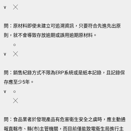
v
╳
問：原材料即使未建立可追溯資訊，只要符合先進先出原
則，就不會導致存放逾期或誤用逾期原材料。
○
v
╳
問：銷售紀錄方式不限為ERP系統或是紙本記錄，且記錄保
存應至少5年。
v
○
╳
問：食品業者於發現產品有危害衛生安全之虞時，應主動通
報直轄市、縣(市)主管機關，而目前僅能致電衛生局進行主