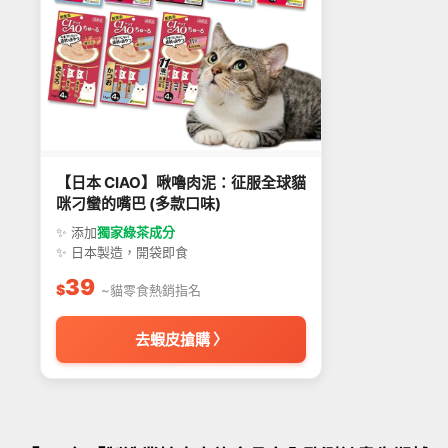
【日本 CIAO】啾嚕肉泥：征服全球貓
咪刁蠻的嘴巴 (多款口味)
✨ 添加
獨家綠茶成分
✨ 日本製造，開袋即食
39
$
~貓零食熱銷指名
去蝦皮搶購 〉