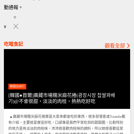
動通報。
○
v
╳
吃喝食記
觀看全部
韓國自由行
[韓國●首爾]廣藏市場糯米麻花捲(광장시장 찹쌀꽈배
기)@不會很甜，淡淡的肉桂，熱熱吃好吃
▲廣藏市場糯米麻花捲算是大家來都會吃的東西，很多部落客或Youtube都
有介紹，主要就是便宜好吃，口感像是我們平常吃到的甜甜圈，比較特別
的地方是有淡淡的肉桂味，沛沛很喜歡肉桂味的調料，所以她很喜歡這家