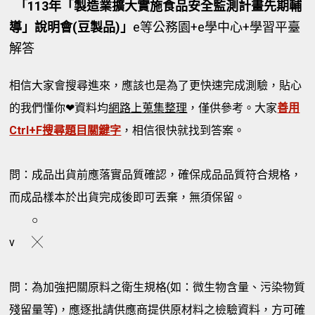
「113年「製造業擴大實施食品安全監測計畫先期輔
導」說明會(豆製品)」
e等公務園+e學中心+學習平臺
解答
相信大家會搜尋進來，應該也是為了更快速完成測驗，貼心
的我們懂你❤資料均
網路上蒐集整理
，僅供參考。大家
善用
Ctrl+F搜尋題目關鍵字
，相信很快就找到答案。
問：成品出貨前應落實品質確認，確保成品品質符合規格，
而成品樣本於出貨完成後即可丟棄，無須保留。
○
v
╳
問：為加強把關原料之衛生規格(如：微生物含量、污染物質
殘留量等)，應逐批請供應商提供原材料之檢驗資料，方可確