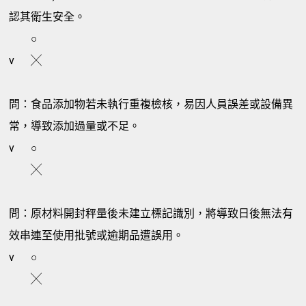
認其衛生安全。
○
v
╳
問：食品添加物若未執行重複檢核，易因人員誤差或設備異
常，導致添加過量或不足。
v
○
╳
問：原材料開封秤量後未建立標記識別，將導致日後無法有
效串連至使用批號或逾期品遭誤用。
v
○
╳