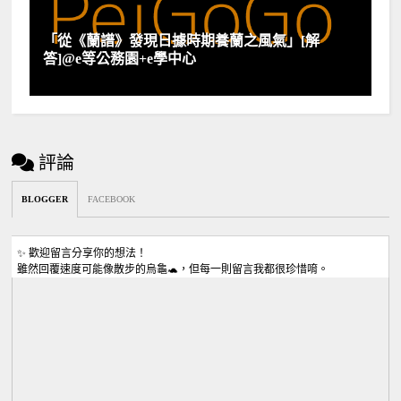
「從《蘭譜》發現日據時期養蘭之風氣」[解
答]@e等公務園+e學中心
評論
BLOGGER
FACEBOOK
✨ 歡迎留言分享你的想法！
雖然回覆速度可能像散步的烏龜🐢，但每一則留言我都很珍惜唷。