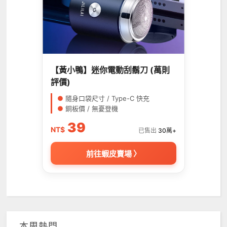
【黃小鴨】迷你電動刮鬍刀 (萬則
評價)
●
隨身口袋尺寸 / Type-C 快充
●
銅板價 / 無憂登機
39
NT$
已售出
30萬+
前往蝦皮賣場 〉
本周熱門