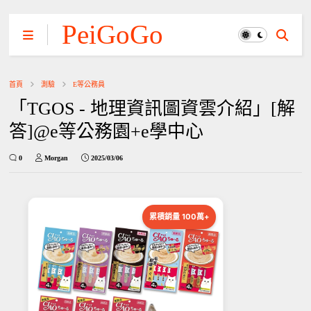
PeiGoGo
首頁
測驗
E等公務員
「TGOS - 地理資訊圖資雲介紹」[解
答]@e等公務園+e學中心
0
Morgan
2025/03/06
累積銷量 100萬+