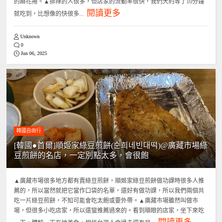
的麻花捲。▲排隊的人很多，但店家的流動率很快，我們大約等了10分鐘
閱讀更多
就吃到，比想像的快很多...
Unknown
0
Jun 06, 2025
韓國自由行
[韓國●首爾]順姬家綠豆煎餅(순희네빈대떡)@廣藏市場綠
豆煎餅的名店，一定別點太多，會很飽
▲廣藏市場很多地方都有賣綠豆煎餅，順姬家綠豆煎餅做功課時很多人推
薦的，所以當然就把它當作口袋的名單，還好有做功課，所以我們兩個共
吃一片綠豆煎餅，不知可能會吃太飽或要外帶。▲廣藏市場雖然叫做市
場，但很多小吃店家，所以還蠻推薦過來的。看到順眼的店家，坐下來吃