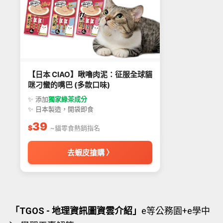
【日本 CIAO】啾嚕肉泥：征服全球貓
咪刁蠻的嘴巴 (多款口味)
✨ 添加
獨家綠茶成分
✨ 日本製造，開袋即食
39
$
~貓零食熱銷指名
去蝦皮搶購 〉
「TGOS - 地理資訊圖資雲介紹」
e等公務園+e學中