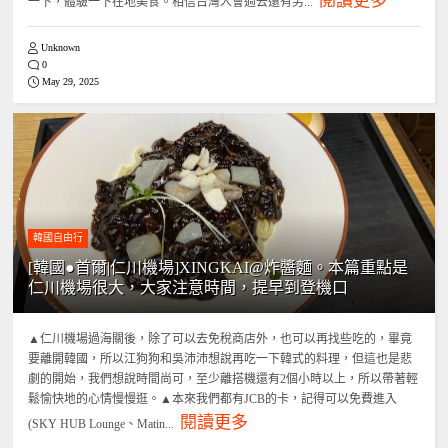
閱讀更多
一下，體驗一下在地美食。相信台灣人會過去還有另...
Unknown
0
May 29, 2025
韓國自由行
[韓國●首爾|仁川機場]XINGKAI@炸醬麵。本篇重點是
仁川機場很大，大家注意時間，提早到登機口
▲仁川機場過海關後，除了可以去免稅商店外，也可以再找些吃的，畢竟
要離開韓國，所以江狗狗和吳沛沛想說再吃一下韓式的料理，但這也是悲
劇的開始，我們想說時間尚可，至少離搭機還有2個小時以上，所以帶著輕
鬆愉快地的心情慢慢逛。▲本來我們都有JCB的卡，記得可以免費進入
閱讀更多
(SKY HUB Lounge、Matin...