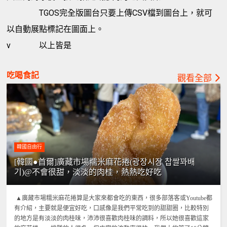
TGOS完全版圖台只要上傳CSV檔到圖台上，就可
以自動展點標記在圖面上。
v
以上皆是
吃喝食記
觀看全部
韓國自由行
[韓國●首爾]廣藏市場糯米麻花捲(광장시장 찹쌀꽈배
기)@不會很甜，淡淡的肉桂，熱熱吃好吃
▲廣藏市場糯米麻花捲算是大家來都會吃的東西，很多部落客或Youtube都
有介紹，主要就是便宜好吃，口感像是我們平常吃到的甜甜圈，比較特別
的地方是有淡淡的肉桂味，沛沛很喜歡肉桂味的調料，所以她很喜歡這家