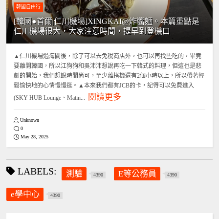
韓國自由行
[韓國●首爾|仁川機場]XINGKAI@炸醬麵。本篇重點是
仁川機場很大，大家注意時間，提早到登機口
▲仁川機場過海關後，除了可以去免稅商店外，也可以再找些吃的，畢竟
要離開韓國，所以江狗狗和吳沛沛想說再吃一下韓式的料理，但這也是悲
劇的開始，我們想說時間尚可，至少離搭機還有2個小時以上，所以帶著輕
鬆愉快地的心情慢慢逛。▲本來我們都有JCB的卡，記得可以免費進入
閱讀更多
(SKY HUB Lounge、Matin...
Unknown
0
May 28, 2025
LABELS:
測驗
E等公務員
4390
4390
e學中心
4390