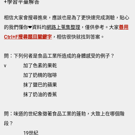
+學習平臺解答
相信大家會搜尋進來，應該也是為了更快速完成測驗，貼心
的我們懂你❤資料均
網路上蒐集整理
，僅供參考。大家
善用
Ctrl+F搜尋題目關鍵字
，相信很快就找到答案。
問：下列何者是食品工業所造成的身體感受的例子？
v
加了色素的果乾
加了奶精的咖啡
抹了鹽巴的蘋果
抹了奶油的香蕉
問：味道的世紀象徵著食品工業的蓬勃，大致上在哪個階
段？
19世紀