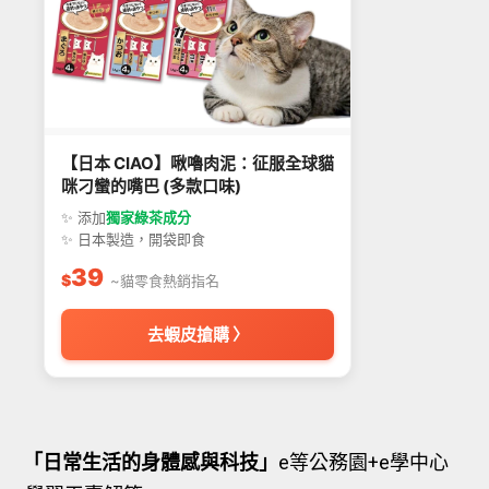
【日本 CIAO】啾嚕肉泥：征服全球貓
咪刁蠻的嘴巴 (多款口味)
✨ 添加
獨家綠茶成分
✨ 日本製造，開袋即食
39
$
~貓零食熱銷指名
去蝦皮搶購 〉
「日常生活的身體感與科技」
e等公務園+e學中心