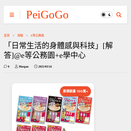
PeiGoGo
首頁
測驗
E等公務員
「日常生活的身體感與科技」[解
答]@e等公務園+e學中心
0
Morgan
2025/03/24
累積銷量 100萬+