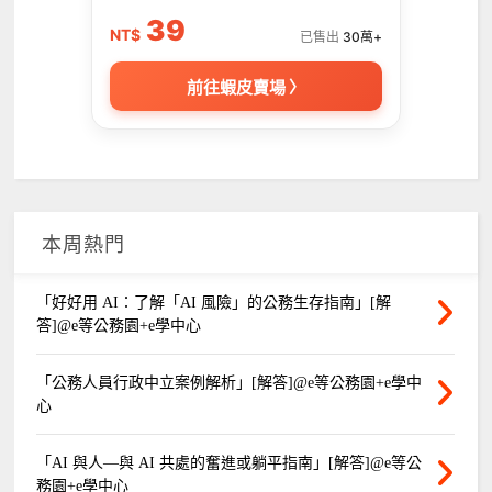
39
NT$
已售出
30萬+
前往蝦皮賣場 〉
本周熱門
「好好用 AI：了解「AI 風險」的公務生存指南」[解
答]@e等公務園+e學中心
「公務人員行政中立案例解析」[解答]@e等公務園+e學中
心
「AI 與人—與 AI 共處的奮進或躺平指南」[解答]@e等公
務園+e學中心