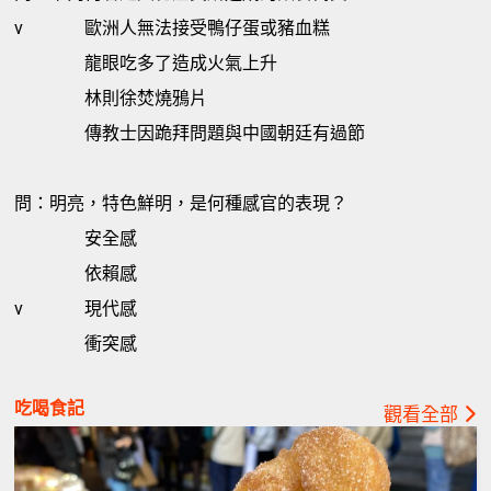
v
歐洲人無法接受鴨仔蛋或豬血糕
龍眼吃多了造成火氣上升
林則徐焚燒鴉片
傳教士因跪拜問題與中國朝廷有過節
問：明亮，特色鮮明，是何種感官的表現？
安全感
依賴感
v
現代感
衝突感
吃喝食記
觀看全部