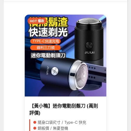
HOT 爆款
【黃小鴨】迷你電動刮鬍刀 (萬則
評價)
●
隨身口袋尺寸 / Type-C 快充
●
銅板價 / 無憂登機