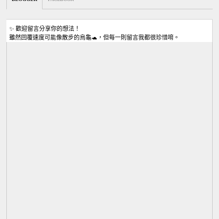
✨ 歡迎留言分享你的想法！
雖然回覆速度可能像散步的烏龜🐢，但每一則留言我都很珍惜唷。