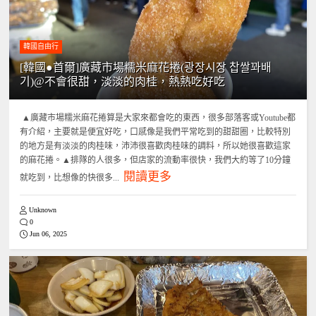
韓國自由行
[韓國●首爾]廣藏市場糯米麻花捲(광장시장 찹쌀꽈배
기)@不會很甜，淡淡的肉桂，熱熱吃好吃
▲廣藏市場糯米麻花捲算是大家來都會吃的東西，很多部落客或Youtube都
有介紹，主要就是便宜好吃，口感像是我們平常吃到的甜甜圈，比較特別
的地方是有淡淡的肉桂味，沛沛很喜歡肉桂味的調料，所以她很喜歡這家
的麻花捲。▲排隊的人很多，但店家的流動率很快，我們大約等了10分鐘
閱讀更多
就吃到，比想像的快很多...
Unknown
0
Jun 06, 2025