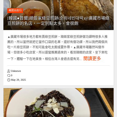
韓國自由行
[韓國●首爾]順姬家綠豆煎餅(순희네빈대떡)@廣藏市場綠
豆煎餅的名店，一定別點太多，會很飽
▲廣藏市場很多地方都有賣綠豆煎餅，順姬家綠豆煎餅做功課時很多人推
薦的，所以當然就把它當作口袋的名單，還好有做功課，所以我們兩個共
吃一片綠豆煎餅，不知可能會吃太飽或要外帶。▲廣藏市場雖然叫做市
場，但很多小吃店家，所以還蠻推薦過來的。看到順眼的店家，坐下來吃
閱讀更多
一下，體驗一下在地美食。相信台灣人會過去還有另...
Unknown
0
May 29, 2025