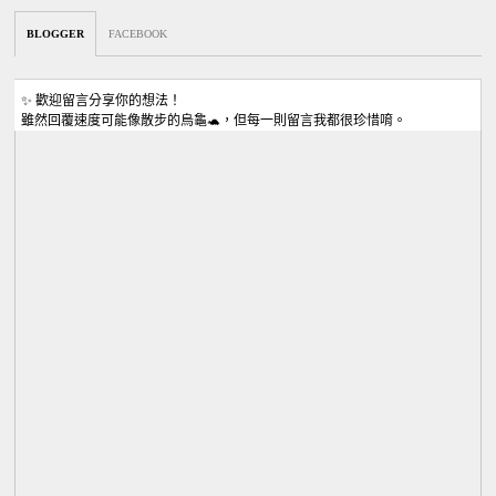
BLOGGER
FACEBOOK
✨ 歡迎留言分享你的想法！
雖然回覆速度可能像散步的烏龜🐢，但每一則留言我都很珍惜唷。