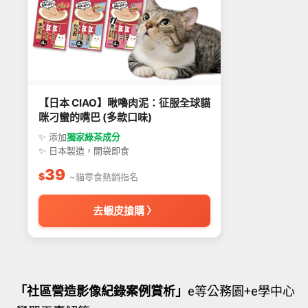
【日本 CIAO】啾嚕肉泥：征服全球貓
咪刁蠻的嘴巴 (多款口味)
✨ 添加
獨家綠茶成分
✨ 日本製造，開袋即食
39
$
~貓零食熱銷指名
去蝦皮搶購 〉
「社區營造影像紀錄案例賞析」
e等公務園+e學中心