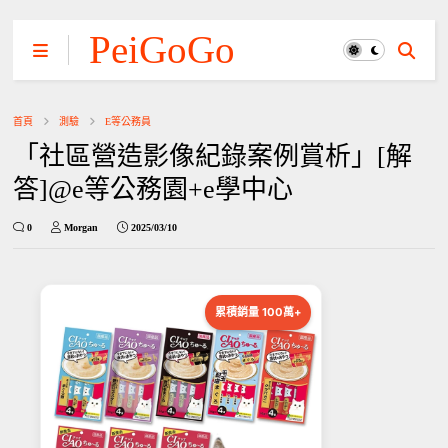
PeiGoGo
首頁
測驗
E等公務員
「社區營造影像紀錄案例賞析」[解
答]@e等公務園+e學中心
0
Morgan
2025/03/10
累積銷量 100萬+