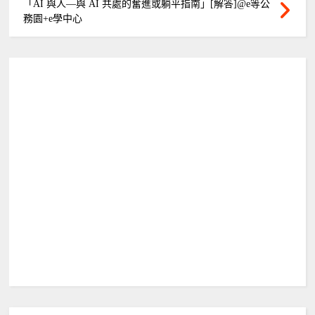
「AI 與人—與 AI 共處的奮進或躺平指南」[解答]@e等公
務園+e學中心