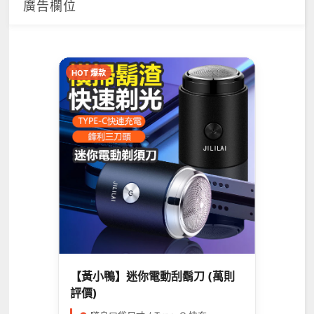
廣告欄位
HOT 爆款
【黃小鴨】迷你電動刮鬍刀 (萬則
評價)