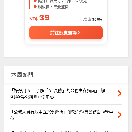
●
隨身口袋尺寸 / Type-C 快充
●
銅板價 / 無憂登機
39
NT$
已售出
30萬+
前往蝦皮賣場 〉
本周熱門
「好好用 AI：了解「AI 風險」的公務生存指南」[解
答]@e等公務園+e學中心
「公務人員行政中立案例解析」[解答]@e等公務園+e學中
心