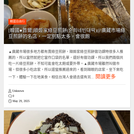
韓國自由行
[韓國●首爾]順姬家綠豆煎餅(순희네빈대떡)@廣藏市場綠
豆煎餅的名店，一定別點太多，會很飽
▲廣藏市場很多地方都有賣綠豆煎餅，順姬家綠豆煎餅做功課時很多人推
薦的，所以當然就把它當作口袋的名單，還好有做功課，所以我們兩個共
吃一片綠豆煎餅，不知可能會吃太飽或要外帶。▲廣藏市場雖然叫做市
場，但很多小吃店家，所以還蠻推薦過來的。看到順眼的店家，坐下來吃
閱讀更多
一下，體驗一下在地美食。相信台灣人會過去還有另...
Unknown
0
May 29, 2025