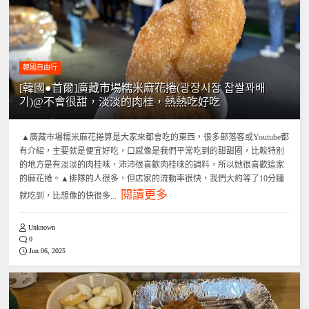
韓國自由行
[韓國●首爾]廣藏市場糯米麻花捲(광장시장 찹쌀꽈배
기)@不會很甜，淡淡的肉桂，熱熱吃好吃
▲廣藏市場糯米麻花捲算是大家來都會吃的東西，很多部落客或Youtube都
有介紹，主要就是便宜好吃，口感像是我們平常吃到的甜甜圈，比較特別
的地方是有淡淡的肉桂味，沛沛很喜歡肉桂味的調料，所以她很喜歡這家
的麻花捲。▲排隊的人很多，但店家的流動率很快，我們大約等了10分鐘
閱讀更多
就吃到，比想像的快很多...
Unknown
0
Jun 06, 2025