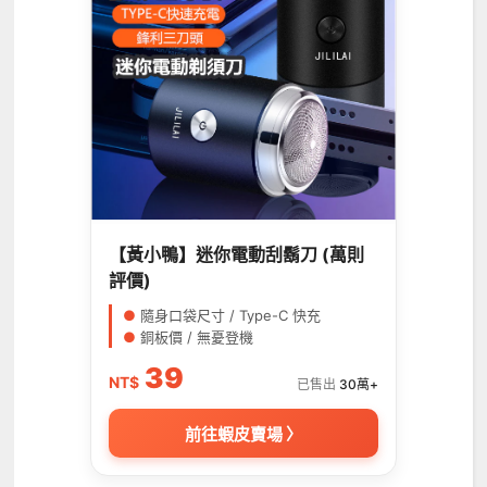
【黃小鴨】迷你電動刮鬍刀 (萬則
評價)
●
隨身口袋尺寸 / Type-C 快充
●
銅板價 / 無憂登機
39
NT$
已售出
30萬+
前往蝦皮賣場 〉