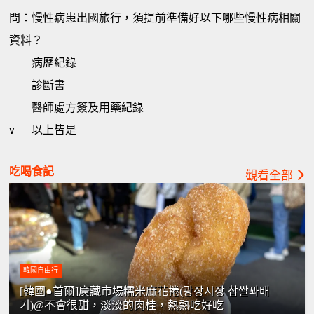
問：慢性病患出國旅行，須提前準備好以下哪些慢性病相關
資料？
病歷紀錄
診斷書
醫師處方簽及用藥紀錄
v
以上皆是
吃喝食記
觀看全部
韓國自由行
[韓國●首爾]廣藏市場糯米麻花捲(광장시장 찹쌀꽈배
기)@不會很甜，淡淡的肉桂，熱熱吃好吃