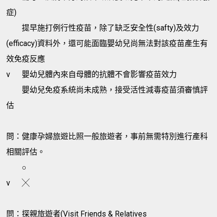
症)
提早施打例行性疫苗，除了缺乏安全性(safty)及效力
(efficacy)資料外，還可能面臨嬰幼兒尚無法對該疫苗產生有
效免疫反應
v
嬰幼兒體內來自母體的抗體不會影響疫苗效力
嬰幼兒免疫系統尚未成熟，接受活性減毒疫苗須審慎評
估
問：健康孕婦旅遊比照一般旅遊者，事前無需特別進行產科
相關評估。
○
v
╳
問：探親旅遊者(Visit Friends & Relatives