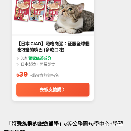
【日本 CIAO】啾嚕肉泥：征服全球貓
咪刁蠻的嘴巴 (多款口味)
✨ 添加
獨家綠茶成分
✨ 日本製造，開袋即食
39
$
~貓零食熱銷指名
去蝦皮搶購 〉
「特殊族群的旅遊醫學」
e等公務園+e學中心+學習