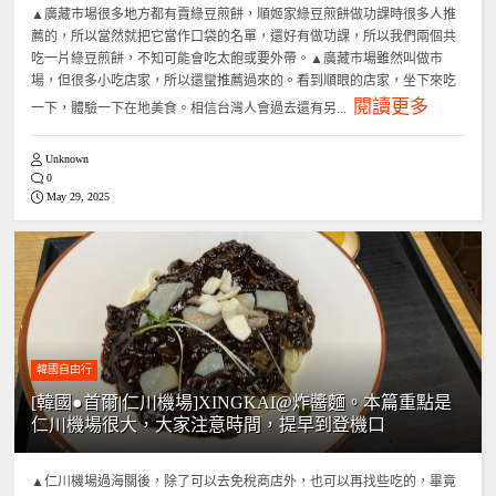
▲廣藏市場很多地方都有賣綠豆煎餅，順姬家綠豆煎餅做功課時很多人推
薦的，所以當然就把它當作口袋的名單，還好有做功課，所以我們兩個共
吃一片綠豆煎餅，不知可能會吃太飽或要外帶。▲廣藏市場雖然叫做市
場，但很多小吃店家，所以還蠻推薦過來的。看到順眼的店家，坐下來吃
閱讀更多
一下，體驗一下在地美食。相信台灣人會過去還有另...
Unknown
0
May 29, 2025
韓國自由行
[韓國●首爾|仁川機場]XINGKAI@炸醬麵。本篇重點是
仁川機場很大，大家注意時間，提早到登機口
▲仁川機場過海關後，除了可以去免稅商店外，也可以再找些吃的，畢竟