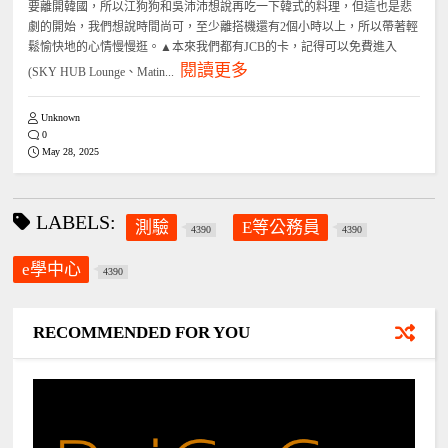
要離開韓國，所以江狗狗和吳沛沛想說再吃一下韓式的料理，但這也是悲
劇的開始，我們想說時間尚可，至少離搭機還有2個小時以上，所以帶著輕
鬆愉快地的心情慢慢逛。▲本來我們都有JCB的卡，記得可以免費進入
閱讀更多
(SKY HUB Lounge、Matin...
Unknown
0
May 28, 2025
LABELS:
測驗
E等公務員
4390
4390
e學中心
4390
RECOMMENDED FOR YOU