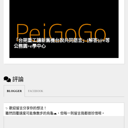
「台朔重工讓新舊機台說共同語言」[解答]@e等
公務園+e學中心
評論
BLOGGER
FACEBOOK
✨ 歡迎留言分享你的想法！
雖然回覆速度可能像散步的烏龜🐢，但每一則留言我都很珍惜唷。