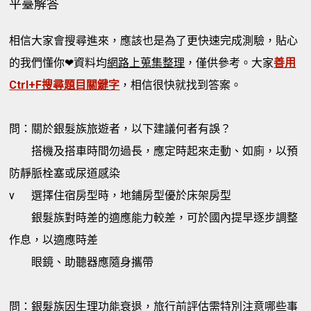
平臺解答
相信大家會搜尋進來，應該也是為了更快速完成測驗，貼心
的我們懂你❤資料均
網路上蒐集整理
，僅供參考。大家
善用
Ctrl+F搜尋題目關鍵字
，相信很快就找到答案。
問：關於銀髮族旅遊者，以下建議何者有誤？
搭機及搭車時間勿過長，應定時起來走動、如廁，以預
防靜脈栓塞或尿道感染
v
選擇住宿房型時，地鋪房型優於床架房型
銀髮族對時差的適應能力較差，可於國內提早逐步調整
作息，以適應時差
眼鏡、助聽器應隨身攜帶
問：銀髮族因生理功能衰退，旅行前評估需特別注意哪些事