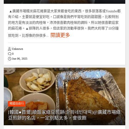
▲廣藏市場糯米麻花捲算是大家來都會吃的東西，很多部落客或Youtube都
有介紹，主要就是便宜好吃，口感像是我們平常吃到的甜甜圈，比較特別
的地方是有淡淡的肉桂味，沛沛很喜歡肉桂味的調料，所以她很喜歡這家
的麻花捲。▲排隊的人很多，但店家的流動率很快，我們大約等了10分鐘
閱讀更多
就吃到，比想像的快很多...
Unknown
0
Jun 06, 2025
韓國自由行
[韓國●首爾]順姬家綠豆煎餅(순희네빈대떡)@廣藏市場綠
豆煎餅的名店，一定別點太多，會很飽