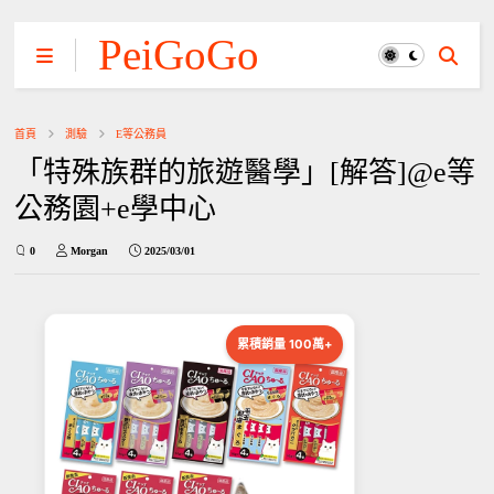
PeiGoGo
首頁
測驗
E等公務員
「特殊族群的旅遊醫學」[解答]@e等
公務園+e學中心
0
Morgan
2025/03/01
累積銷量 100萬+