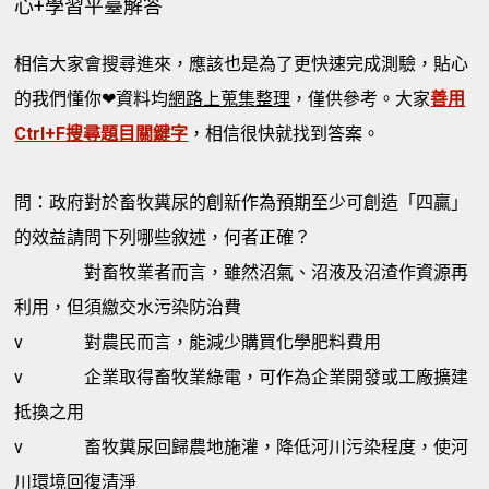
心+學習平臺解答
相信大家會搜尋進來，應該也是為了更快速完成測驗，貼心
的我們懂你❤資料均
網路上蒐集整理
，僅供參考。大家
善用
Ctrl+F搜尋題目關鍵字
，相信很快就找到答案。
問：政府對於畜牧糞尿的創新作為預期至少可創造「四贏」
的效益請問下列哪些敘述，何者正確？
對畜牧業者而言，雖然沼氣、沼液及沼渣作資源再
利用，但須繳交水污染防治費
v
對農民而言，能減少購買化學肥料費用
v
企業取得畜牧業綠電，可作為企業開發或工廠擴建
抵換之用
v
畜牧糞尿回歸農地施灌，降低河川污染程度，使河
川環境回復清淨