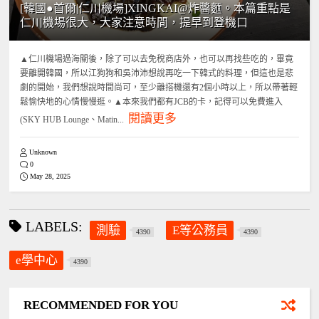
[韓國●首爾|仁川機場]XINGKAI@炸醬麵。本篇重點是
仁川機場很大，大家注意時間，提早到登機口
▲仁川機場過海關後，除了可以去免稅商店外，也可以再找些吃的，畢竟
要離開韓國，所以江狗狗和吳沛沛想說再吃一下韓式的料理，但這也是悲
劇的開始，我們想說時間尚可，至少離搭機還有2個小時以上，所以帶著輕
鬆愉快地的心情慢慢逛。▲本來我們都有JCB的卡，記得可以免費進入
閱讀更多
(SKY HUB Lounge、Matin...
Unknown
0
May 28, 2025
LABELS:
測驗
E等公務員
4390
4390
e學中心
4390
RECOMMENDED FOR YOU