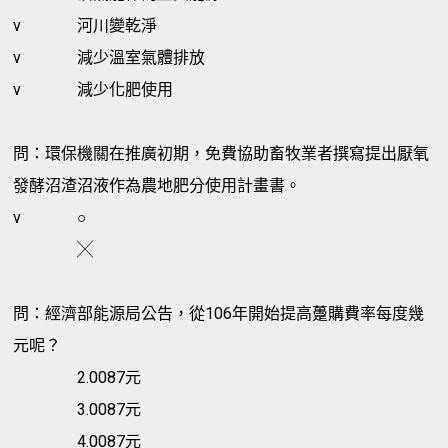
v
河川變乾淨
v
減少溫室氣體排放
v
減少化肥使用
問：環保機關在推廣初期，免費協助畜牧業者撰寫提出厭氧
發酵沼渣沼液作為農地肥分使用計畫書。
v
○
╳
問：經濟部能源局公告，從106年開始提高躉購費率每度幾
元呢？
2.0087元
3.0087元
4.0087元