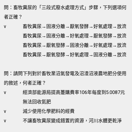
問：畜牧糞尿的「三段式廢水處理方式」步驟，下列選項何
者正確？
v
畜牧糞尿→固液分離→厭氧發酵→好氧處理→放流
畜牧糞尿→固液分離→好氧處理→厭氧發酵→放流
畜牧糞尿→厭氧發酵→固液分離→好氧處理→放流
畜牧糞尿→厭氧發酵→好氧處理→固液分離→放流
問：請問下列對於畜牧業沼氣發電及沼渣沼液農地肥分使用
的敘述，何者正確？
v
經濟部能源局提高躉購費率106年每度到5.0087元
無法回收氮肥
v
減少使用化學肥料的經費
v
不讓畜牧糞尿變成錯置的資源，河川水體更乾淨