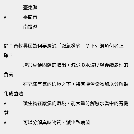
臺東縣
v
臺南市
南投縣
問：畜牧糞尿為何要經過「厭氧發酵」？下列選項何者正
確？
增加糞便固體的取出，減少廢水濃度與後續處理的
負荷
在充滿氧氣的環境之下，將有機污染物加以分解轉
化成菌體
v
微生物在厭氣的環境，能大量分解廢水當中的有機
質
v
可以分解臭味物質、減少致病菌