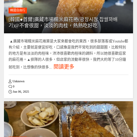
韓國自由行
[韓國●首爾]廣藏市場糯米麻花捲(광장시장 찹쌀꽈배
기)@不會很甜，淡淡的肉桂，熱熱吃好吃
▲廣藏市場糯米麻花捲算是大家來都會吃的東西，很多部落客或Youtube都
有介紹，主要就是便宜好吃，口感像是我們平常吃到的甜甜圈，比較特別
的地方是有淡淡的肉桂味，沛沛很喜歡肉桂味的調料，所以她很喜歡這家
的麻花捲。▲排隊的人很多，但店家的流動率很快，我們大約等了10分鐘
閱讀更多
就吃到，比想像的快很多...
Unknown
0
Jun 06, 2025