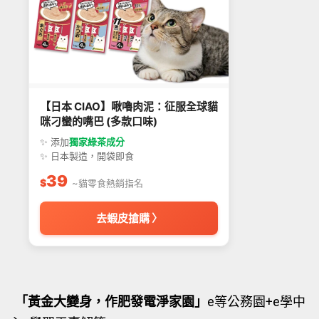
【日本 CIAO】啾嚕肉泥：征服全球貓
咪刁蠻的嘴巴 (多款口味)
✨ 添加
獨家綠茶成分
✨ 日本製造，開袋即食
39
$
~貓零食熱銷指名
去蝦皮搶購 〉
「黃金大變身，作肥發電淨家園」
e等公務園+e學中