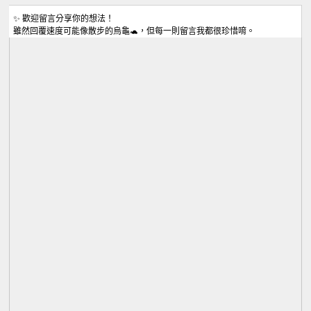
✨ 歡迎留言分享你的想法！
雖然回覆速度可能像散步的烏龜🐢，但每一則留言我都很珍惜唷。