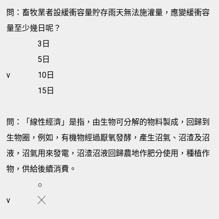
問：畜牧業者設緩衝容量貯存雨天無法施灌量，應變緩衝容
量至少幾日呢？
3日
5日
v
10日
15日
問：「線性經濟」是指，由生物可分解的物料製成，回歸到
生物圈，例如，有機物經過厭氧發酵，產生沼氣、沼渣及沼
液，沼氣用來發電，沼渣沼液回歸農地作肥分使用，種植作
物，供給後續消費。
○
v
╳