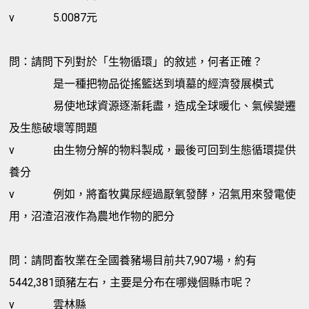
v
5.0087元
問：請問下列對於「生物循環」的敘述，何者正確？
是一種把物品從搖籃送到墳墓的經濟發展模式
易使地球資源逐漸耗盡，造成全球暖化、氣候變遷
及生態破壞等問題
v
由生物分解的物料製成，最後可回到生態循環提供
養分
v
例如，將畜牧糞尿經過厭氧發酵，沼氣用來發電使
用，沼渣沼液作為農地作物的肥分
問：請問畜牧業在全國養豬場目前共7,907場，約有
5442,381頭豬左右，主要是分布在哪幾個縣市呢？
v
雲林縣