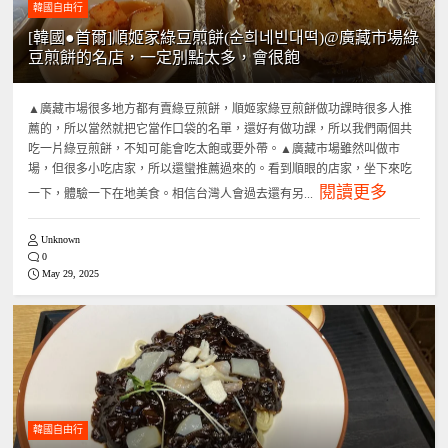
韓國自由行
[韓國●首爾]順姬家綠豆煎餅(순희네빈대떡)@廣藏市場綠
豆煎餅的名店，一定別點太多，會很飽
▲廣藏市場很多地方都有賣綠豆煎餅，順姬家綠豆煎餅做功課時很多人推
薦的，所以當然就把它當作口袋的名單，還好有做功課，所以我們兩個共
吃一片綠豆煎餅，不知可能會吃太飽或要外帶。▲廣藏市場雖然叫做市
場，但很多小吃店家，所以還蠻推薦過來的。看到順眼的店家，坐下來吃
閱讀更多
一下，體驗一下在地美食。相信台灣人會過去還有另...
Unknown
0
May 29, 2025
韓國自由行