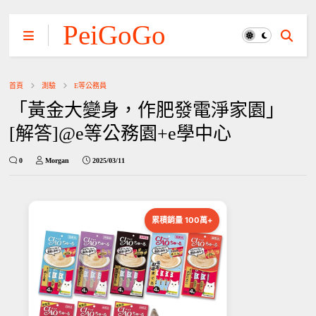
PeiGoGo
首頁
測驗
E等公務員
「黃金大變身，作肥發電淨家園」
[解答]@e等公務園+e學中心
0
Morgan
2025/03/11
累積銷量 100萬+