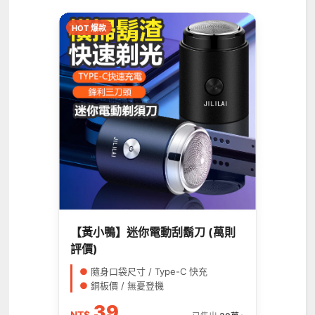
HOT 爆款
【黃小鴨】迷你電動刮鬍刀 (萬則
評價)
●
隨身口袋尺寸 / Type-C 快充
●
銅板價 / 無憂登機
39
NT$